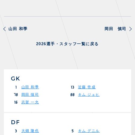
山田 和季
岡田 慎司
2026選手・スタッフ一覧に戻る
GK
山田 和季
近藤 壱成
1
13
岡田 慎司
キム ジェヒ
78
88
志賀 一允
16
DF
大畑 隆也
キム グニル
3
5