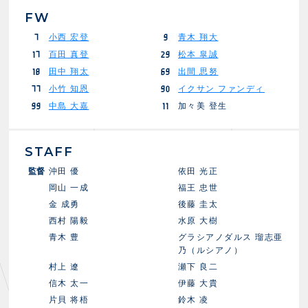
FW
小西 宏登
青木 翔大
7
9
百田 真登
松本 皐誠
17
29
田中 翔太
出間 思努
18
69
小竹 知恩
イクサン ファンディ
77
90
中島 大嘉
加々美 登生
99
11
STAFF
監督
沖田 優
依田 光正
岡山 一成
福王 忠世
金 成勇
後藤 圭太
西村 陽毅
水原 大樹
青木 豊
グラシアノダルス 瑠志亜
乃（ルシアノ）
村上 遼
瀬下 良二
信木 太一
伊藤 大貴
片貝 将梧
鈴木 凌