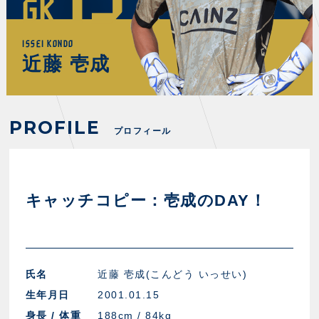
GK
FANZONE
・優待チケット
スタジアムアクセス
・企画チケット
スタジアムルール
インデックス
・招待チケット
ISSEI KONDO
PARTNERS
クラブプロパティ
ファンクラブ
シーズンシート
近藤 壱成
スタジアムグルメ
グッズ
・シーズンシート
クラブパートナー
会場周辺案内図
COMPANY
ザスパタイムズ
・法人シーズンシート
アシストパートナー
ホームイベント情報
各SNS
ザスパ応援店紹介
初心者向けのガイダンス
PROFILE
会社概要
マスコット
プロフィール
CHALLENGERS
ホームタウン活動
運営サポートスタッフ募集
拠点一覧
クラブアンバサダー
スマイルキッズキャラバン
設営撤収応援隊募集
フィロソフィー
応援ベンダー設置のお願い
ACADEMY
クラブについて（エンブレム・ロゴ等）
ふるさと納税
キャッチコピー：壱成のDAY！
HISTORY
アカデミー概要
Ladies U-18
お問い合わせ
SCHOOL
U-18
Ladies U-15
U-15
スタッフ
スクール概要
TheSpark
氏名
近藤 壱成(こんどう いっせい)
U-12
スタッフ
生年月日
2001.01.15
各校紹介・アクセス
ニュース
身長 / 体重
188cm / 84kg