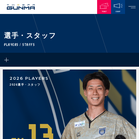
TICKET
EVENT
JAPANESE
選手・スタッフ
NEWS
PLAYERS / STAFFS
ALL
PLAYERS / STAFFS
TOPICS
CLUB
選手・スタッフ一覧
2026 PLAYERS
GAMES
TOP TEAM
トレーニング見学について
2026選手・スタッフ
CHALLENGERS
・注意事項
試合日程・結果
ACADEMY
TICKETS
・練習場ごとの注意事項
順位表
THESPARK
・練習場マップ
ホームイベント情報
OTHER
チケット情報
ファンレターの宛先
GUIDE
13
・前売・当日チケット
・発売日
INDEX