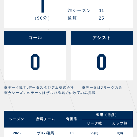
1
昨シーズン
11
（90分）
通算
25
ゴール
アシスト
0
0
※データ協力:データスタジアム株式会社 ※データはJリーグのみ
※今シーズンのデータはザスパ群馬での数字のみ掲載
出場（得点）
シーズン
所属チーム
背番号
リーグ戦
カップ戦
2025
ザスパ群馬
13
25
(0)
0(0)