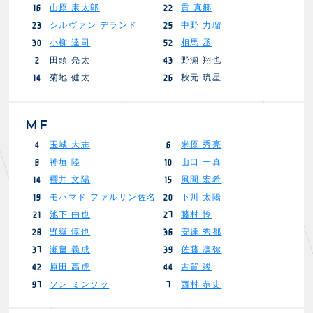
山原 康太郎
貫 真郷
16
22
シルヴァン デランド
中野 力瑠
23
25
小柳 達司
相馬 丞
30
52
田頭 亮太
野瀬 翔也
2
43
菊地 健太
秋元 琉星
14
26
MF
玉城 大志
米原 秀亮
4
6
神垣 陸
山口 一真
8
10
櫻井 文陽
風間 宏希
14
15
モハマド ファルザン佐名
下川 太陽
19
20
池下 由也
藤村 怜
21
27
野嶽 惇也
安達 秀都
28
36
瀬畠 義成
佐藤 凜弥
37
39
原田 高虎
古賀 竣
42
44
ソン ミンソッ
西村 恭史
97
7