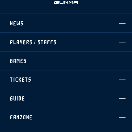
NEWS
ALL
PLAYERS / STAFFS
TOPICS
CLUB
選手・スタッフ一覧
GAMES
TOP TEAM
トレーニング見学について
CHALLENGERS
・注意事項
試合日程・結果
ACADEMY
TICKETS
・練習場ごとの注意事項
順位表
THESPARK
・練習場マップ
ホームイベント情報
OTHER
チケット情報
ファンレターの宛先
GUIDE
・前売・当日チケット
・発売日
INDEX
FANZONE
・優待チケット
スタジアムアクセス
・企画チケット
スタジアムルール
インデックス
・招待チケット