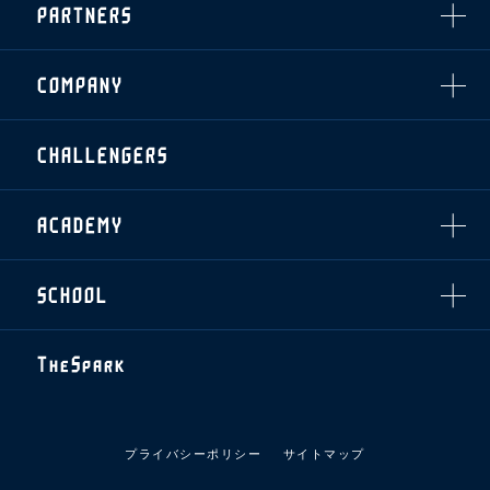
PARTNERS
クラブプロパティ
ファンクラブ
シーズンシート
スタジアムグルメ
グッズ
・シーズンシート
クラブパートナー
会場周辺案内図
COMPANY
ザスパタイムズ
・法人シーズンシート
アシストパートナー
ホームイベント情報
各SNS
ザスパ応援店紹介
初心者向けのガイダンス
会社概要
マスコット
CHALLENGERS
ホームタウン活動
運営サポートスタッフ募集
拠点一覧
クラブアンバサダー
スマイルキッズキャラバン
設営撤収応援隊募集
フィロソフィー
応援ベンダー設置のお願い
ACADEMY
クラブについて（エンブレム・ロゴ等）
ふるさと納税
HISTORY
アカデミー概要
Ladies U-18
お問い合わせ
SCHOOL
U-18
Ladies U-15
U-15
スタッフ
スクール概要
TheSpark
U-12
スタッフ
各校紹介・アクセス
ニュース
スクール会員規約
施設紹介
プライバシーポリシー
サイトマップ
店舗エリアガイド