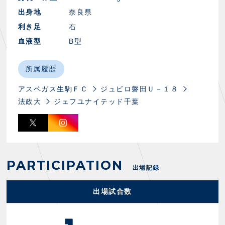
スクール会員規約
施設紹介
出身地
奈良県
店舗エリアガイド
利き足
右
アクセス
血液型
B型
Thesparkについて
お問い合わせ
所属履歴
アスペガス生駒ＦＣ
ジュビロ磐田Ｕ－１８
法政大
ジェフユナイテッド千葉
PARTICIPATION
出場記録
出場試合数