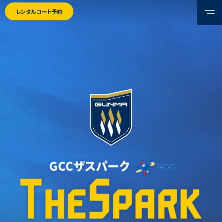
レンタルコート予約
HOME
ホーム
NEWS
ニュース
FACILITIES
施設紹介
SHOP & AREA GUIDE
店舗・エリアガイド
CAFE BRICCO（カフェブリッコ）
オフィシャルショップ
ザスパキッズ（放課後等デイサービス）
自由広場