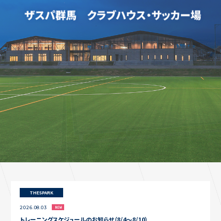
コートレンタル（フットサル・人工芝コート）
ACCESS
アクセス
ABOUT TheSpark
TheSparkについて
CONTACT
お問い合わせ
THESPARK
2026.08.03
トレーニングスケジュールのお知らせ（8/4〜8/10）