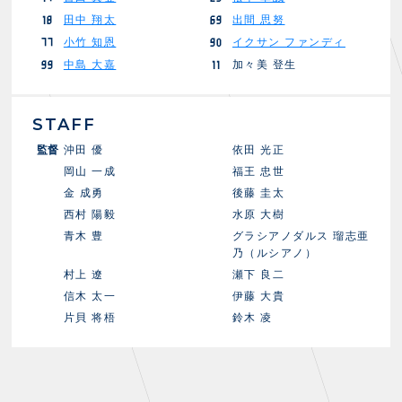
田中 翔太
出間 思努
18
69
小竹 知恩
イクサン ファンディ
77
90
中島 大嘉
加々美 登生
99
11
STAFF
監督
沖田 優
依田 光正
岡山 一成
福王 忠世
金 成勇
後藤 圭太
西村 陽毅
水原 大樹
青木 豊
グラシアノダルス 瑠志亜
乃（ルシアノ）
村上 遼
瀬下 良二
信木 太一
伊藤 大貴
片貝 将梧
鈴木 凌