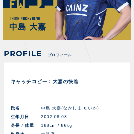
FW
FANZONE
・優待チケット
スタジアムアクセス
・企画チケット
スタジアムルール
インデックス
・招待チケット
TAIKA NAKASHIMA
PARTNERS
クラブプロパティ
ファンクラブ
シーズンシート
中島 大嘉
スタジアムグルメ
グッズ
・シーズンシート
クラブパートナー
会場周辺案内図
COMPANY
ザスパタイムズ
・法人シーズンシート
アシストパートナー
ホームイベント情報
各SNS
ザスパ応援店紹介
初心者向けのガイダンス
PROFILE
会社概要
マスコット
プロフィール
CHALLENGERS
ホームタウン活動
運営サポートスタッフ募集
拠点一覧
クラブアンバサダー
スマイルキッズキャラバン
設営撤収応援隊募集
フィロソフィー
応援ベンダー設置のお願い
ACADEMY
クラブについて（エンブレム・ロゴ等）
キャッチコピー：大嘉の快進
ふるさと納税
HISTORY
アカデミー概要
Ladies U-18
お問い合わせ
SCHOOL
U-18
Ladies U-15
U-15
スタッフ
氏名
中島 大嘉(なかしま たいか)
スクール概要
TheSpark
U-12
生年月日
2002.06.08
スタッフ
身長 / 体重
188cm / 86kg
各校紹介・アクセス
ニュース