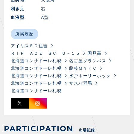
出身地
大阪府
スクール会員規約
施設紹介
利き足
右
店舗エリアガイド
血液型
A型
アクセス
Thesparkについて
所属履歴
お問い合わせ
アイリスＦＣ住吉
ＲＩＰ ＡＣＥ ＳＣ Ｕ－１５
国見高
北海道コンサドーレ札幌
名古屋グランパス
北海道コンサドーレ札幌
藤枝ＭＹＦＣ
北海道コンサドーレ札幌
水戸ホーリーホック
北海道コンサドーレ札幌
ザスパ群馬
北海道コンサドーレ札幌
PARTICIPATION
出場記録