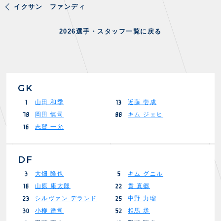
イクサン ファンディ
2026選手・スタッフ一覧に戻る
GK
山田 和季
近藤 壱成
1
13
岡田 慎司
キム ジェヒ
78
88
志賀 一允
16
DF
大畑 隆也
キム グニル
3
5
山原 康太郎
貫 真郷
16
22
シルヴァン デランド
中野 力瑠
23
25
小柳 達司
相馬 丞
30
52