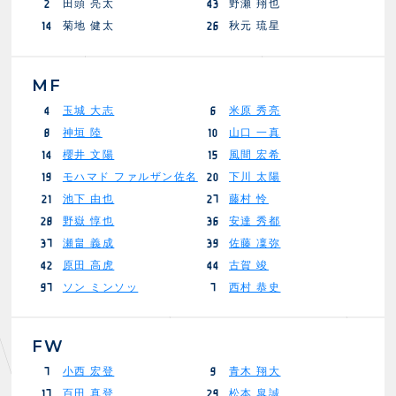
田頭 亮太
野瀬 翔也
2
43
菊地 健太
秋元 琉星
14
26
MF
玉城 大志
米原 秀亮
4
6
神垣 陸
山口 一真
8
10
櫻井 文陽
風間 宏希
14
15
モハマド ファルザン佐名
下川 太陽
19
20
池下 由也
藤村 怜
21
27
野嶽 惇也
安達 秀都
28
36
瀬畠 義成
佐藤 凜弥
37
39
原田 高虎
古賀 竣
42
44
ソン ミンソッ
西村 恭史
97
7
FW
小西 宏登
青木 翔大
7
9
百田 真登
松本 皐誠
17
29