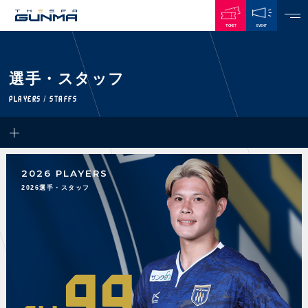
TICKET
EVENT
JAPANESE
選手・スタッフ
NEWS
PLAYERS / STAFFS
ALL
PLAYERS / STAFFS
TOPICS
CLUB
選手・スタッフ一覧
2026 PLAYERS
GAMES
TOP TEAM
トレーニング見学について
2026選手・スタッフ
CHALLENGERS
・注意事項
試合日程・結果
ACADEMY
TICKETS
・練習場ごとの注意事項
順位表
THESPARK
・練習場マップ
ホームイベント情報
OTHER
チケット情報
ファンレターの宛先
GUIDE
99
・前売・当日チケット
・発売日
INDEX