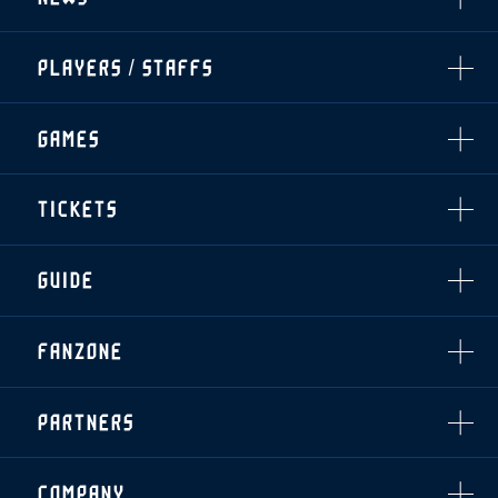
ALL
PLAYERS / STAFFS
TOPICS
CLUB
選手・スタッフ一覧
GAMES
TOP TEAM
トレーニング見学について
CHALLENGERS
・注意事項
試合日程・結果
ACADEMY
TICKETS
・練習場ごとの注意事項
順位表
THESPARK
・練習場マップ
ホームイベント情報
OTHER
チケット情報
ファンレターの宛先
GUIDE
・前売・当日チケット
・発売日
INDEX
FANZONE
・優待チケット
スタジアムアクセス
・企画チケット
スタジアムルール
インデックス
・招待チケット
PARTNERS
クラブプロパティ
ファンクラブ
シーズンシート
スタジアムグルメ
グッズ
・シーズンシート
クラブパートナー
会場周辺案内図
COMPANY
ザスパタイムズ
・法人シーズンシート