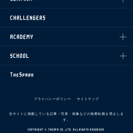
アシストパートナー
ホームイベント情報
各SNS
ザスパ応援店紹介
初心者向けのガイダンス
会社概要
マスコット
CHALLENGERS
ホームタウン活動
運営サポートスタッフ募集
拠点一覧
クラブアンバサダー
スマイルキッズキャラバン
設営撤収応援隊募集
フィロソフィー
応援ベンダー設置のお願い
ACADEMY
クラブについて（エンブレム・ロゴ等）
ふるさと納税
HISTORY
アカデミー概要
Ladies U-18
お問い合わせ
SCHOOL
U-18
Ladies U-15
U-15
スタッフ
スクール概要
TheSpark
U-12
スタッフ
各校紹介・アクセス
ニュース
スクール会員規約
施設紹介
プライバシーポリシー
サイトマップ
店舗エリアガイド
アクセス
当サイトに掲載している記事・写真・画像などの無断転載を禁止しま
Thesparkについて
す。
お問い合わせ
COPYRIGHT © THESPA CO.,LTD. ALLRIGHTS RESERVED.