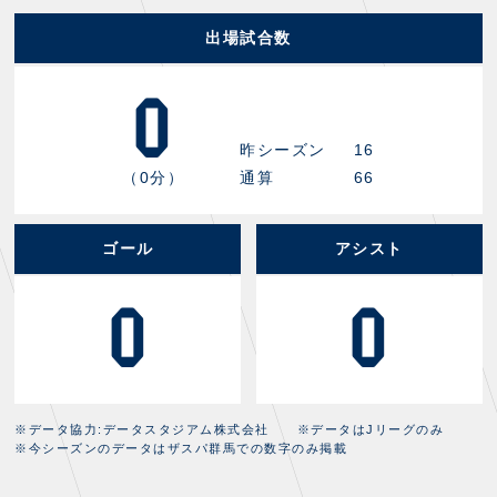
出場試合数
0
昨シーズン
16
（0分）
通算
66
ゴール
アシスト
0
0
※データ協力:データスタジアム株式会社 ※データはJリーグのみ
※今シーズンのデータはザスパ群馬での数字のみ掲載