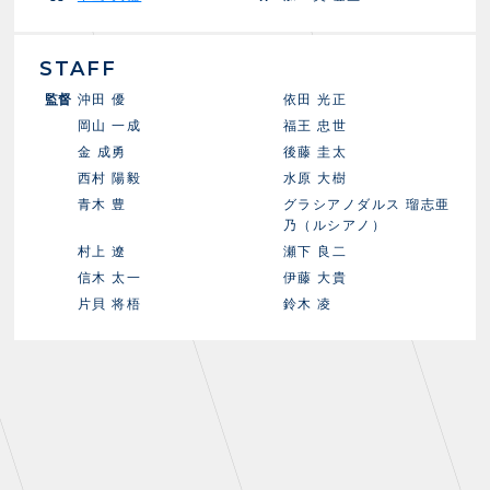
STAFF
監督
沖田 優
依田 光正
岡山 一成
福王 忠世
金 成勇
後藤 圭太
西村 陽毅
水原 大樹
青木 豊
グラシアノダルス 瑠志亜
乃（ルシアノ）
村上 遼
瀬下 良二
信木 太一
伊藤 大貴
片貝 将梧
鈴木 凌