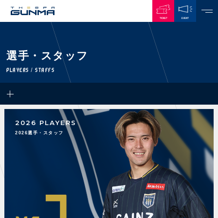
TICKET
EVENT
JAPANESE
選手・スタッフ
NEWS
PLAYERS / STAFFS
ALL
PLAYERS / STAFFS
TOPICS
CLUB
選手・スタッフ一覧
2026 PLAYERS
GAMES
TOP TEAM
トレーニング見学について
2026選手・スタッフ
CHALLENGERS
・注意事項
試合日程・結果
ACADEMY
TICKETS
・練習場ごとの注意事項
順位表
THESPARK
・練習場マップ
ホームイベント情報
OTHER
チケット情報
ファンレターの宛先
GUIDE
7
・前売・当日チケット
・発売日
INDEX