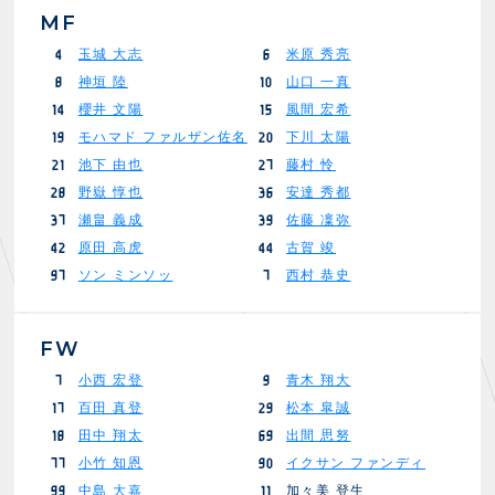
MF
玉城 大志
米原 秀亮
4
6
神垣 陸
山口 一真
8
10
櫻井 文陽
風間 宏希
14
15
モハマド ファルザン佐名
下川 太陽
19
20
池下 由也
藤村 怜
21
27
野嶽 惇也
安達 秀都
28
36
瀬畠 義成
佐藤 凜弥
37
39
原田 高虎
古賀 竣
42
44
ソン ミンソッ
西村 恭史
97
7
FW
小西 宏登
青木 翔大
7
9
百田 真登
松本 皐誠
17
29
田中 翔太
出間 思努
18
69
小竹 知恩
イクサン ファンディ
77
90
中島 大嘉
加々美 登生
99
11