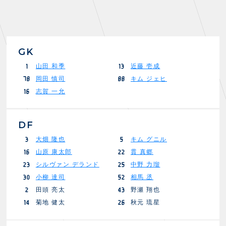
GK
山田 和季
近藤 壱成
1
13
岡田 慎司
キム ジェヒ
78
88
志賀 一允
16
DF
大畑 隆也
キム グニル
3
5
山原 康太郎
貫 真郷
16
22
シルヴァン デランド
中野 力瑠
23
25
小柳 達司
相馬 丞
30
52
田頭 亮太
野瀬 翔也
2
43
菊地 健太
秋元 琉星
14
26