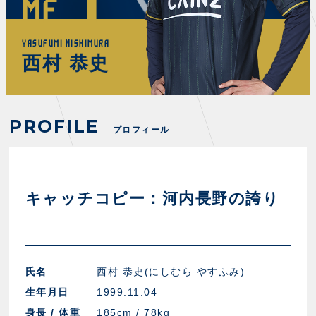
MF
FANZONE
・優待チケット
スタジアムアクセス
・企画チケット
スタジアムルール
インデックス
・招待チケット
YASUFUMI NISHIMURA
PARTNERS
クラブプロパティ
ファンクラブ
シーズンシート
西村 恭史
スタジアムグルメ
グッズ
・シーズンシート
クラブパートナー
会場周辺案内図
COMPANY
ザスパタイムズ
・法人シーズンシート
アシストパートナー
ホームイベント情報
各SNS
ザスパ応援店紹介
初心者向けのガイダンス
PROFILE
会社概要
マスコット
プロフィール
CHALLENGERS
ホームタウン活動
運営サポートスタッフ募集
拠点一覧
クラブアンバサダー
スマイルキッズキャラバン
設営撤収応援隊募集
フィロソフィー
応援ベンダー設置のお願い
ACADEMY
クラブについて（エンブレム・ロゴ等）
ふるさと納税
キャッチコピー：河内長野の誇り
HISTORY
アカデミー概要
Ladies U-18
お問い合わせ
SCHOOL
U-18
Ladies U-15
U-15
スタッフ
スクール概要
TheSpark
氏名
西村 恭史(にしむら やすふみ)
U-12
スタッフ
生年月日
1999.11.04
各校紹介・アクセス
ニュース
身長 / 体重
185cm / 78kg