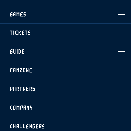
CLUB
選手・スタッフ一覧
GAMES
TOP TEAM
トレーニング見学について
CHALLENGERS
・注意事項
試合日程・結果
ACADEMY
TICKETS
・練習場ごとの注意事項
順位表
THESPARK
・練習場マップ
ホームイベント情報
OTHER
チケット情報
ファンレターの宛先
GUIDE
・前売・当日チケット
・発売日
INDEX
FANZONE
・優待チケット
スタジアムアクセス
・企画チケット
スタジアムルール
インデックス
・招待チケット
PARTNERS
クラブプロパティ
ファンクラブ
シーズンシート
スタジアムグルメ
グッズ
・シーズンシート
クラブパートナー
会場周辺案内図
COMPANY
ザスパタイムズ
・法人シーズンシート
アシストパートナー
ホームイベント情報
各SNS
ザスパ応援店紹介
初心者向けのガイダンス
会社概要
マスコット
CHALLENGERS
ホームタウン活動
運営サポートスタッフ募集
拠点一覧
クラブアンバサダー