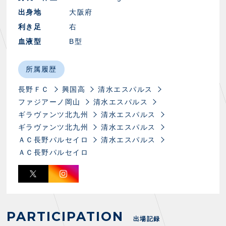
スクール会員規約
施設紹介
出身地
大阪府
店舗エリアガイド
利き足
右
アクセス
血液型
B型
Thesparkについて
お問い合わせ
所属履歴
長野ＦＣ
興国高
清水エスパルス
ファジアーノ岡山
清水エスパルス
ギラヴァンツ北九州
清水エスパルス
ギラヴァンツ北九州
清水エスパルス
ＡＣ長野パルセイロ
清水エスパルス
ＡＣ長野パルセイロ
PARTICIPATION
出場記録