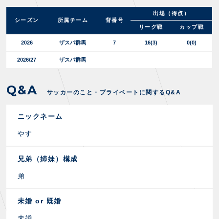
出場（得点）
シーズン
所属チーム
背番号
リーグ戦
カップ戦
2026
ザスパ群馬
7
16
(3)
0(0)
2026/27
ザスパ群馬
Q&A
サッカーのこと・プライベートに関するQ&A
ニックネーム
やす
兄弟（姉妹）構成
弟
未婚 or 既婚
未婚