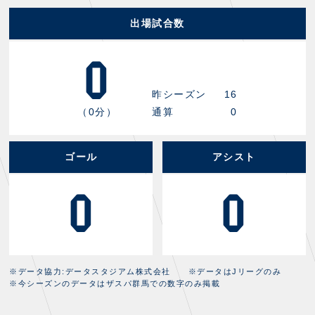
出場試合数
0
昨シーズン
16
（0分）
通算
0
ゴール
アシスト
0
0
※データ協力:データスタジアム株式会社 ※データはJリーグのみ
※今シーズンのデータはザスパ群馬での数字のみ掲載