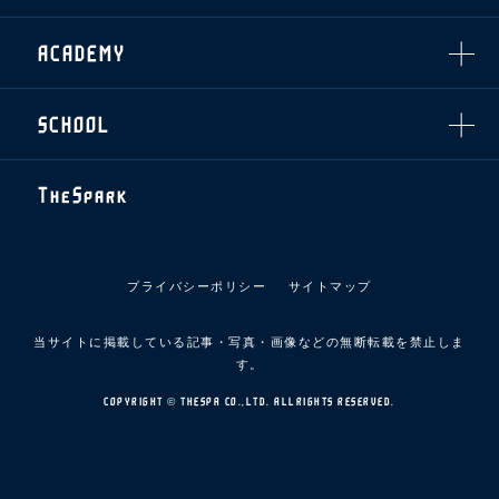
スマイルキッズキャラバン
設営撤収応援隊募集
フィロソフィー
応援ベンダー設置のお願い
ACADEMY
クラブについて（エンブレム・ロゴ等）
ふるさと納税
HISTORY
アカデミー概要
Ladies U-18
お問い合わせ
SCHOOL
U-18
Ladies U-15
U-15
スタッフ
スクール概要
TheSpark
U-12
スタッフ
各校紹介・アクセス
ニュース
スクール会員規約
施設紹介
プライバシーポリシー
サイトマップ
店舗エリアガイド
アクセス
当サイトに掲載している記事・写真・画像などの無断転載を禁止しま
Thesparkについて
す。
お問い合わせ
COPYRIGHT © THESPA CO.,LTD. ALLRIGHTS RESERVED.