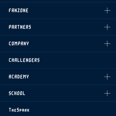
・発売日
INDEX
FANZONE
・優待チケット
スタジアムアクセス
・企画チケット
スタジアムルール
インデックス
・招待チケット
PARTNERS
クラブプロパティ
ファンクラブ
シーズンシート
スタジアムグルメ
グッズ
・シーズンシート
クラブパートナー
会場周辺案内図
COMPANY
ザスパタイムズ
・法人シーズンシート
アシストパートナー
ホームイベント情報
各SNS
ザスパ応援店紹介
初心者向けのガイダンス
会社概要
マスコット
CHALLENGERS
ホームタウン活動
運営サポートスタッフ募集
拠点一覧
クラブアンバサダー
スマイルキッズキャラバン
設営撤収応援隊募集
フィロソフィー
応援ベンダー設置のお願い
ACADEMY
クラブについて（エンブレム・ロゴ等）
ふるさと納税
HISTORY
アカデミー概要
Ladies U-18
お問い合わせ
SCHOOL
U-18
Ladies U-15
U-15
スタッフ
スクール概要
TheSpark
U-12
スタッフ