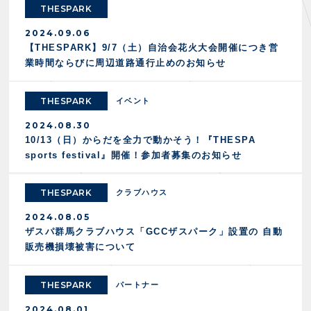
FANZONE
・優待チケット
THESPARK
スタジアムアクセス
・企画チケット
スタジアムルール
2024.09.06
インデックス
・招待チケット
PARTNERS
クラブプロパティ
【THESPARK】9/7（土）自治会花火大会開催につき営
ファンクラブ
シーズンシート
業時間ならびに周辺道路通行止めのお知らせ
スタジアムグルメ
グッズ
・シーズンシート
クラブパートナー
会場周辺案内図
COMPANY
ザスパタイムズ
・法人シーズンシート
アシストパートナー
ホームイベント情報
THESPARK
イベント
各SNS
ザスパ応援店紹介
初心者向けのガイダンス
会社概要
2024.08.30
マスコット
CHALLENGERS
ホームタウン活動
運営サポートスタッフ募集
10/13（日）からだを全力で動かそう！『THESPA
拠点一覧
クラブアンバサダー
スマイルキッズキャラバン
設営撤収応援隊募集
sports festival』開催！参加者募集のお知らせ
フィロソフィー
応援ベンダー設置のお願い
ACADEMY
クラブについて（エンブレム・ロゴ等）
ふるさと納税
THESPARK
クラブハウス
HISTORY
アカデミー概要
Ladies U-18
お問い合わせ
2024.08.05
SCHOOL
U-18
Ladies U-15
ザスパ群馬クラブハウス「GCCザスパーク」設置の 自動
販売機損壊被害について
U-15
スタッフ
スクール概要
TheSpark
U-12
スタッフ
THESPARK
パートナー
各校紹介・アクセス
ニュース
2024.08.01