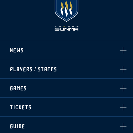
NEWS
ALL
PLAYERS / STAFFS
TOPICS
CLUB
選手・スタッフ一覧
GAMES
TOP TEAM
トレーニング見学について
CHALLENGERS
・注意事項
試合日程・結果
ACADEMY
TICKETS
・練習場ごとの注意事項
順位表
THESPARK
・練習場マップ
ホームイベント情報
OTHER
チケット情報
ファンレターの宛先
GUIDE
・前売・当日チケット