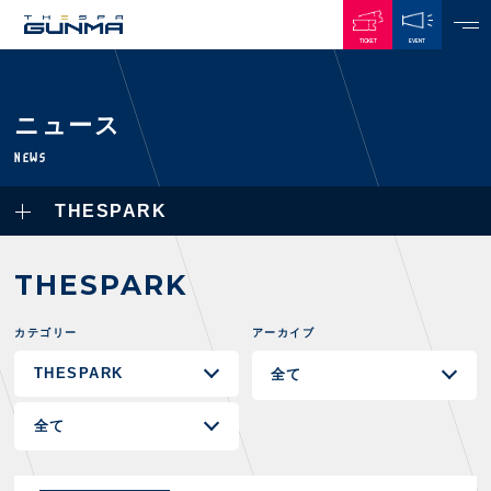
TICKET
EVENT
JAPANESE
ニュース
NEWS
NEWS
ALL
THESPARK
PLAYERS / STAFFS
TOPICS
CLUB
選手・スタッフ一覧
THESPARK
GAMES
TOP TEAM
トレーニング見学について
CHALLENGERS
・注意事項
カテゴリー
アーカイブ
試合日程・結果
ACADEMY
TICKETS
・練習場ごとの注意事項
順位表
THESPARK
・練習場マップ
ホームイベント情報
OTHER
チケット情報
ファンレターの宛先
GUIDE
・前売・当日チケット
・発売日
INDEX