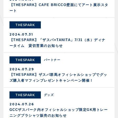
スクール会員規約
施設紹介
【THESPARK】CAFE BRICCO壁面にてアート展示スタ
店舗エリアガイド
ート
アクセス
Thesparkについて
THESPARK
お問い合わせ
2024.07.31
【THESPARK】「ザスパ×TANITA」7/31（水）ディナ
ータイム 貸切営業のお知らせ
THESPARK
パートナー
2024.07.29
【THESPARK】ザスパ群馬オフィシャルショップでグッ
ズ購入者マフィンプレゼントキャンペーン開催！
THESPARK
グッズ
2024.07.26
GCCザスパーク内オフィシャルショップ限定GK用トレー
ニングプラシャツ販売のお知らせ