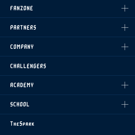
INDEX
FANZONE
・優待チケット
スタジアムアクセス
・企画チケット
スタジアムルール
インデックス
・招待チケット
PARTNERS
クラブプロパティ
ファンクラブ
シーズンシート
スタジアムグルメ
グッズ
・シーズンシート
クラブパートナー
会場周辺案内図
COMPANY
ザスパタイムズ
・法人シーズンシート
アシストパートナー
ホームイベント情報
各SNS
ザスパ応援店紹介
初心者向けのガイダンス
会社概要
マスコット
CHALLENGERS
ホームタウン活動
運営サポートスタッフ募集
拠点一覧
クラブアンバサダー
スマイルキッズキャラバン
設営撤収応援隊募集
フィロソフィー
応援ベンダー設置のお願い
ACADEMY
クラブについて（エンブレム・ロゴ等）
ふるさと納税
HISTORY
アカデミー概要
Ladies U-18
お問い合わせ
SCHOOL
U-18
Ladies U-15
U-15
スタッフ
スクール概要
TheSpark
U-12
スタッフ
各校紹介・アクセス