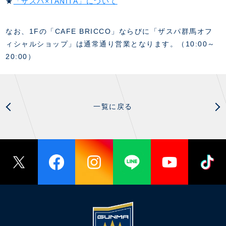
★
「ザスパ×TANITA」について
スクール会員規約
施設紹介
店舗エリアガイド
なお、1Fの「CAFE BRICCO」ならびに「ザスパ群馬オフ
アクセス
ィシャルショップ」は通常通り営業となります。（10:00～
Thesparkについて
20:00）
お問い合わせ
一覧に戻る