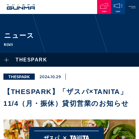
TICKET
EVENT
JAPANESE
ニュース
NEWS
NEWS
ALL
THESPARK
PLAYERS / STAFFS
TOPICS
CLUB
選手・スタッフ一覧
THESPARK
2024.10.29
GAMES
TOP TEAM
トレーニング見学について
CHALLENGERS
【THESPARK】「ザスパ×TANITA」
・注意事項
試合日程・結果
ACADEMY
TICKETS
・練習場ごとの注意事項
11/4（月・振休）貸切営業のお知らせ
順位表
THESPARK
・練習場マップ
ホームイベント情報
OTHER
チケット情報
ファンレターの宛先
GUIDE
・前売・当日チケット
・発売日
INDEX