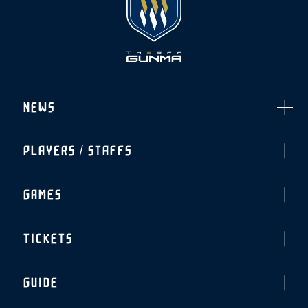
NEWS
ALL
PLAYERS / STAFFS
TOPICS
CLUB
選手・スタッフ一覧
GAMES
TOP TEAM
トレーニング見学について
CHALLENGERS
・注意事項
試合日程・結果
ACADEMY
TICKETS
・練習場ごとの注意事項
順位表
THESPARK
・練習場マップ
ホームイベント情報
OTHER
チケット情報
ファンレターの宛先
GUIDE
・前売・当日チケット
・発売日