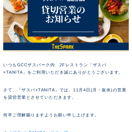
FANZONE
・優待チケット
スタジアムアクセス
・企画チケット
スタジアムルール
インデックス
・招待チケット
PARTNERS
クラブプロパティ
ファンクラブ
シーズンシート
スタジアムグルメ
グッズ
・シーズンシート
クラブパートナー
会場周辺案内図
COMPANY
ザスパタイムズ
・法人シーズンシート
アシストパートナー
ホームイベント情報
各SNS
ザスパ応援店紹介
初心者向けのガイダンス
会社概要
マスコット
CHALLENGERS
ホームタウン活動
運営サポートスタッフ募集
拠点一覧
クラブアンバサダー
いつもGCCザスパーク内 2Fレストラン「ザスパ
スマイルキッズキャラバン
設営撤収応援隊募集
フィロソフィー
×TANITA」をご利用いただき誠にありがとうございます。
応援ベンダー設置のお願い
ACADEMY
クラブについて（エンブレム・ロゴ等）
ふるさと納税
HISTORY
さて、「ザスパ×TANITA」では、11月4日(月・振休)の営業
アカデミー概要
Ladies U-18
お問い合わせ
SCHOOL
を貸切営業とさせていただきます。
U-18
Ladies U-15
U-15
スタッフ
スクール概要
TheSpark
U-12
何卒ご理解賜りますようお願い申し上げます。
スタッフ
各校紹介・アクセス
ニュース