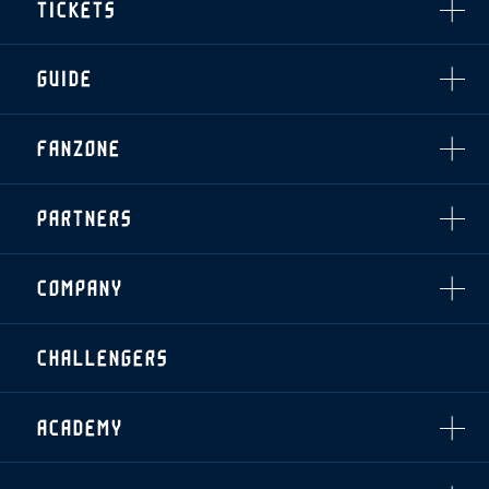
TICKETS
・練習場ごとの注意事項
順位表
THESPARK
・練習場マップ
ホームイベント情報
OTHER
チケット情報
ファンレターの宛先
GUIDE
・前売・当日チケット
・発売日
INDEX
FANZONE
・優待チケット
スタジアムアクセス
・企画チケット
スタジアムルール
インデックス
・招待チケット
PARTNERS
クラブプロパティ
ファンクラブ
シーズンシート
スタジアムグルメ
グッズ
・シーズンシート
クラブパートナー
会場周辺案内図
COMPANY
ザスパタイムズ
・法人シーズンシート
アシストパートナー
ホームイベント情報
各SNS
ザスパ応援店紹介
初心者向けのガイダンス
会社概要
マスコット
CHALLENGERS
ホームタウン活動
運営サポートスタッフ募集
拠点一覧
クラブアンバサダー
スマイルキッズキャラバン
設営撤収応援隊募集
フィロソフィー
応援ベンダー設置のお願い
ACADEMY
クラブについて（エンブレム・ロゴ等）
ふるさと納税
HISTORY
アカデミー概要
Ladies U-18
お問い合わせ