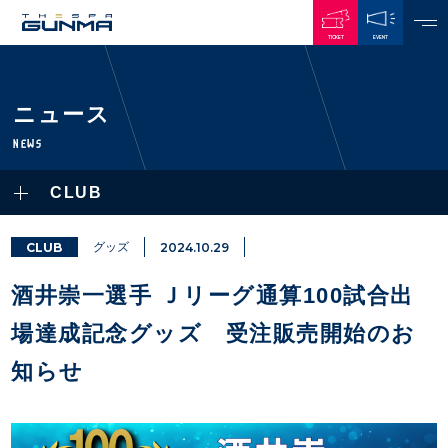
TICKET
EVENT
JAPANESE
ニュース
NEWS
NEWS
ALL
CLUB
PLAYERS / STAFFS
TOPICS
CLUB
選手・スタッフ一覧
CLUB
グッズ
2024.10.29
GAMES
TOP TEAM
トレーニング見学について
CHALLENGERS
酒井崇一選手 Ｊリーグ通算100試合出
・注意事項
試合日程・結果
ACADEMY
TICKETS
・練習場ごとの注意事項
場達成記念グッズ 受注販売開始のお
順位表
THESPARK
・練習場マップ
ホームイベント情報
OTHER
知らせ
チケット情報
ファンレターの宛先
GUIDE
・前売・当日チケット
・発売日
INDEX