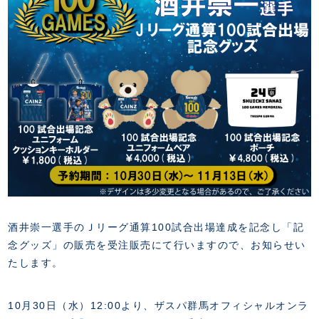
FANZONE
・優待チケット
スタジアムアクセス
・企画チケット
スタジアムルール
インデックス
・招待チケット
PARTNERS
クラブプロパティ
ファンクラブ
シーズンシート
スタジアムグルメ
グッズ
・シーズンシート
クラブパートナー
会場周辺案内図
COMPANY
ザスパタイムズ
・法人シーズンシート
アシストパートナー
ホームイベント情報
各SNS
ザスパ応援店紹介
初心者向けのガイダンス
会社概要
マスコット
CHALLENGERS
ホームタウン活動
運営サポートスタッフ募集
拠点一覧
クラブアンバサダー
スマイルキッズキャラバン
設営撤収応援隊募集
フィロソフィー
応援ベンダー設置のお願い
ACADEMY
クラブについて（エンブレム・ロゴ等）
ふるさと納税
HISTORY
アカデミー概要
Ladies U-18
お問い合わせ
酒井崇一選手のＪリーグ通算100試合出場達成を記念し「記
SCHOOL
U-18
Ladies U-15
念グッズ」の販売を受注販売にて行いますので、お知らせい
U-15
スタッフ
たします。
スクール概要
TheSpark
U-12
スタッフ
各校紹介・アクセス
10月30日（水）12:00より、ザスパ群馬オフィシャルオンラ
ニュース