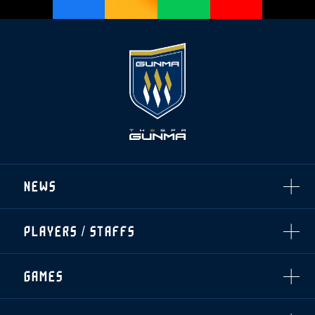
NEWS
ALL
PLAYERS / STAFFS
TOPICS
CLUB
選手・スタッフ一覧
GAMES
TOP TEAM
トレーニング見学について
CHALLENGERS
・注意事項
試合日程・結果
ACADEMY