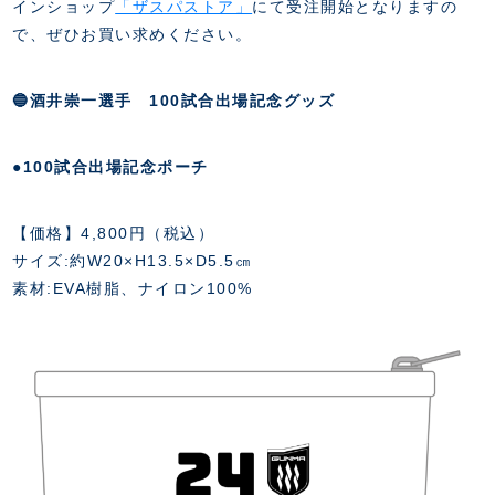
スクール会員規約
インショップ
「ザスパストア」
にて受注開始となりますの
施設紹介
で、ぜひお買い求めください。
店舗エリアガイド
アクセス
🔵酒井崇一選手 100試合出場記念グッズ
Thesparkについて
お問い合わせ
●100試合出場記念ポーチ
【価格】4,800円（税込）
サイズ:約W20×H13.5×D5.5㎝
素材:EVA樹脂、ナイロン100%