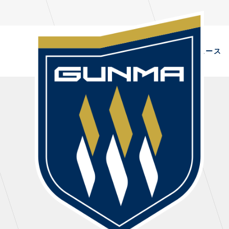
ニュース
NEWS
PL
ALL
選手
TOPICS
トレ
CLUB
・注
TOP TEAM
・練
CHALLENGERS
・練
ACADEMY
ファ