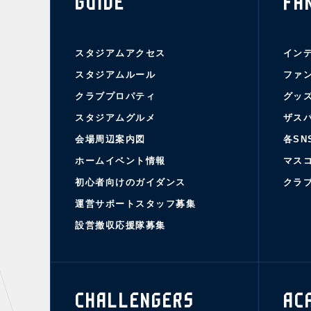
GUIDE
FA
スタジアムアクセス
イン
スタジアムルール
ファ
クラブプロパティ
グッ
スタジアムグルメ
ザス
会場周辺案内図
各SN
ホームイベント情報
マス
初心者向けのガイダンス
クラ
運営サポートスタッフ募集
設営撤収応援隊募集
CHALLENGERS
AC