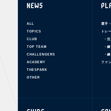
NEWS
PL
ALL
選手
TOPICS
トレ
CLUB
・注
TOP TEAM
・練
CHALLENGERS
・練
ACADEMY
ファ
THESPARK
OTHER