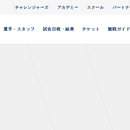
チャレンジャーズ
アカデミー
スクール
パートナ
選手・スタッフ
試合日程・結果
チケット
観戦ガイ
AYERS / STAFFS
GAMES
・スタッフ一覧
試合日程・結果
ーニング見学について
順位表
意事項
ホームイベント情報
習場ごとの注意事項
習場マップ
ンレターの宛先