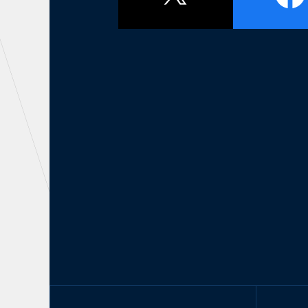
初心者向けのガイダンス
クラ
運営サポートスタッフ募集
設営撤収応援隊募集
CHALLENGERS
AC
U-18
U-15
U-12