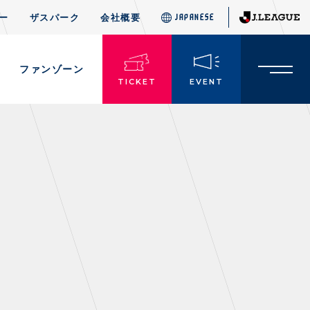
ー
ザスパーク
会社概要
JAPANESE
JAPANESE
ド
ファンゾーン
TICKET
EVENT
TICKETS
チケット情報
・前売・当日チケット
・発売日
・優待チケット
・企画チケット
・招待チケット