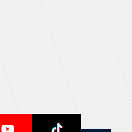
シーズンシート
・シーズンシート
・法人シーズンシート
COMPANY
会社概要
拠点一覧
フィロソフィー
クラブについて（エンブレム・ロゴ
等）
HISTORY