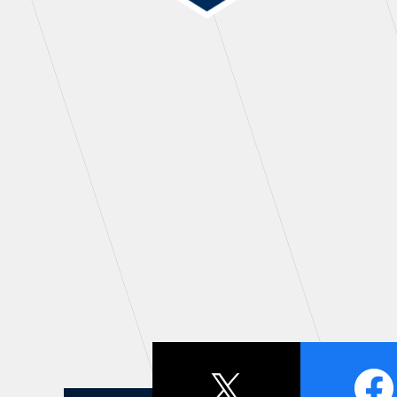
THESPARK
OTHER
GUIDE
FA
スタジアムアクセス
イン
スタジアムルール
ファ
クラブプロパティ
グッ
スタジアムグルメ
ザス
会場周辺案内図
各SN
ホームイベント情報
マス