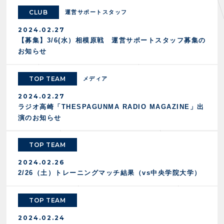
FANZONE
・優待チケット
スタジアムアクセス
CLUB
運営サポートスタッフ
・企画チケット
スタジアムルール
インデックス
・招待チケット
2024.02.27
PARTNERS
クラブプロパティ
ファンクラブ
シーズンシート
【募集】3/6(水）相模原戦 運営サポートスタッフ募集の
スタジアムグルメ
グッズ
お知らせ
・シーズンシート
クラブパートナー
会場周辺案内図
COMPANY
ザスパタイムズ
・法人シーズンシート
アシストパートナー
ホームイベント情報
各SNS
TOP TEAM
メディア
ザスパ応援店紹介
初心者向けのガイダンス
会社概要
マスコット
2024.02.27
CHALLENGERS
ホームタウン活動
運営サポートスタッフ募集
拠点一覧
クラブアンバサダー
ラジオ高崎「THESPAGUNMA RADIO MAGAZINE」出
スマイルキッズキャラバン
設営撤収応援隊募集
フィロソフィー
演のお知らせ
応援ベンダー設置のお願い
ACADEMY
クラブについて（エンブレム・ロゴ等）
ふるさと納税
HISTORY
TOP TEAM
アカデミー概要
Ladies U-18
お問い合わせ
SCHOOL
2024.02.26
U-18
Ladies U-15
2/26（土）トレーニングマッチ結果（vs中央学院大学）
U-15
スタッフ
スクール概要
TheSpark
U-12
スタッフ
TOP TEAM
各校紹介・アクセス
ニュース
2024.02.24