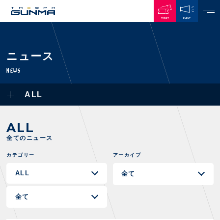
TICKET
EVENT
JAPANESE
ニュース
NEWS
NEWS
ALL
ALL
PLAYERS / STAFFS
TOPICS
CLUB
選手・スタッフ一覧
ALL
GAMES
TOP TEAM
トレーニング見学について
全てのニュース
CHALLENGERS
・注意事項
試合日程・結果
ACADEMY
カテゴリー
アーカイブ
TICKETS
・練習場ごとの注意事項
順位表
THESPARK
・練習場マップ
ホームイベント情報
OTHER
チケット情報
ファンレターの宛先
GUIDE
・前売・当日チケット
・発売日
INDEX