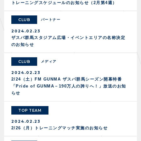
スクール会員規約
トレーニングスケジュールのお知らせ（2月第4週）
施設紹介
店舗エリアガイド
CLUB
パートナー
アクセス
Thesparkについて
2024.02.23
お問い合わせ
ザスパ群馬スタジアム広場・イベントエリアの名称決定
のお知らせ
CLUB
メディア
2024.02.23
2/24（土）FM GUNMA ザスパ群馬シーズン開幕特番
「Pride of GUNMA－190万人の誇りへ！」放送のお知
らせ
TOP TEAM
2024.02.23
2/26（月）トレーニングマッチ実施のお知らせ