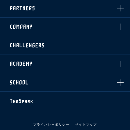
インデックス
・招待チケット
PARTNERS
クラブプロパティ
ファンクラブ
シーズンシート
スタジアムグルメ
グッズ
・シーズンシート
クラブパートナー
会場周辺案内図
COMPANY
ザスパタイムズ
・法人シーズンシート
アシストパートナー
ホームイベント情報
各SNS
ザスパ応援店紹介
初心者向けのガイダンス
会社概要
マスコット
CHALLENGERS
ホームタウン活動
運営サポートスタッフ募集
拠点一覧
クラブアンバサダー
スマイルキッズキャラバン
設営撤収応援隊募集
フィロソフィー
応援ベンダー設置のお願い
ACADEMY
クラブについて（エンブレム・ロゴ等）
ふるさと納税
HISTORY
アカデミー概要
Ladies U-18
お問い合わせ
SCHOOL
U-18
Ladies U-15
U-15
スタッフ
スクール概要
TheSpark
U-12
スタッフ
各校紹介・アクセス
ニュース
スクール会員規約
施設紹介
プライバシーポリシー
サイトマップ
店舗エリアガイド