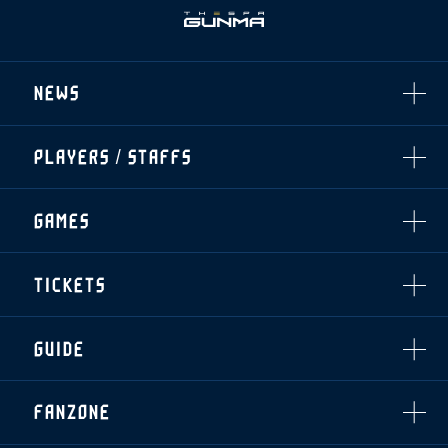
NEWS
ALL
PLAYERS / STAFFS
TOPICS
CLUB
選手・スタッフ一覧
GAMES
TOP TEAM
トレーニング見学について
CHALLENGERS
・注意事項
試合日程・結果
ACADEMY
TICKETS
・練習場ごとの注意事項
順位表
THESPARK
・練習場マップ
ホームイベント情報
OTHER
チケット情報
ファンレターの宛先
GUIDE
・前売・当日チケット
・発売日
INDEX
FANZONE
・優待チケット
スタジアムアクセス
・企画チケット
スタジアムルール