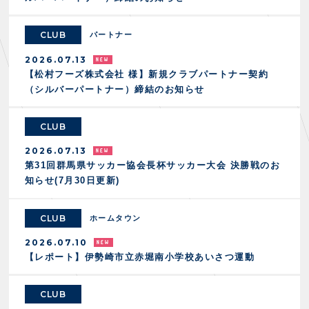
スクール会員規約
施設紹介
店舗エリアガイド
CLUB
パートナー
アクセス
2026.07.13
Thesparkについて
【松村フーズ株式会社 様】新規クラブパートナー契約
お問い合わせ
（シルバーパートナー）締結のお知らせ
CLUB
2026.07.13
第31回群馬県サッカー協会長杯サッカー大会 決勝戦のお
知らせ(7月30日更新)
CLUB
ホームタウン
2026.07.10
【レポート】伊勢崎市立赤堀南小学校あいさつ運動
CLUB