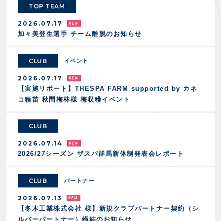
FANZONE
・優待チケット
TOP TEAM
スタジアムアクセス
・企画チケット
スタジアムルール
2026.07.17
インデックス
・招待チケット
PARTNERS
クラブプロパティ
加々美登生選手 チーム離脱のお知らせ
ファンクラブ
シーズンシート
スタジアムグルメ
グッズ
・シーズンシート
クラブパートナー
会場周辺案内図
CLUB
イベント
COMPANY
ザスパタイムズ
・法人シーズンシート
アシストパートナー
ホームイベント情報
各SNS
2026.07.17
ザスパ応援店紹介
初心者向けのガイダンス
会社概要
【実施リポート】THESPA FARM supported by カネ
マスコット
CHALLENGERS
ホームタウン活動
運営サポートスタッフ募集
コ種苗 秋間梅林様 梅収穫イベント
拠点一覧
クラブアンバサダー
スマイルキッズキャラバン
設営撤収応援隊募集
フィロソフィー
応援ベンダー設置のお願い
CLUB
ACADEMY
クラブについて（エンブレム・ロゴ等）
ふるさと納税
HISTORY
2026.07.14
アカデミー概要
Ladies U-18
お問い合わせ
2026/27シーズン ザスパ群馬新体制発表会レポート
SCHOOL
U-18
Ladies U-15
U-15
スタッフ
CLUB
パートナー
スクール概要
TheSpark
U-12
スタッフ
2026.07.13
各校紹介・アクセス
【冬木工業株式会社 様】新規クラブパートナー契約（シ
ニュース
ルバーパートナー）締結のお知らせ