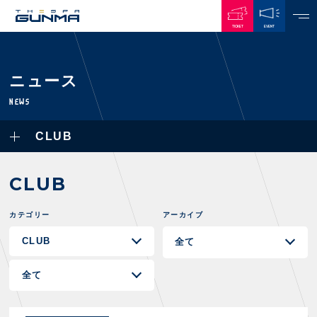
TICKET
EVENT
JAPANESE
ニュース
NEWS
NEWS
ALL
CLUB
PLAYERS / STAFFS
TOPICS
CLUB
選手・スタッフ一覧
CLUB
GAMES
TOP TEAM
トレーニング見学について
CHALLENGERS
・注意事項
カテゴリー
アーカイブ
試合日程・結果
ACADEMY
TICKETS
・練習場ごとの注意事項
順位表
THESPARK
・練習場マップ
ホームイベント情報
OTHER
チケット情報
ファンレターの宛先
GUIDE
・前売・当日チケット
・発売日
INDEX