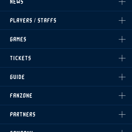
NEWS
ALL
PLAYERS / STAFFS
TOPICS
CLUB
選手・スタッフ一覧
GAMES
TOP TEAM
トレーニング見学について
CHALLENGERS
・注意事項
試合日程・結果
ACADEMY
TICKETS
・練習場ごとの注意事項
順位表
THESPARK
・練習場マップ
ホームイベント情報
OTHER
チケット情報
ファンレターの宛先
GUIDE
・前売・当日チケット
・発売日
INDEX
FANZONE
・優待チケット
スタジアムアクセス
・企画チケット
スタジアムルール
インデックス
・招待チケット
PARTNERS
クラブプロパティ
ファンクラブ
シーズンシート
スタジアムグルメ
グッズ
・シーズンシート
クラブパートナー
会場周辺案内図