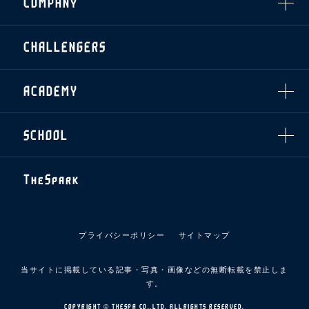
COMPANY
ザスパタイムズ
・法人シーズンシート
アシストパートナー
ホームイベント情報
各SNS
ザスパ応援店紹介
初心者向けのガイダンス
会社概要
マスコット
CHALLENGERS
ホームタウン活動
運営サポートスタッフ募集
拠点一覧
クラブアンバサダー
スマイルキッズキャラバン
設営撤収応援隊募集
フィロソフィー
応援ベンダー設置のお願い
ACADEMY
クラブについて（エンブレム・ロゴ等）
ふるさと納税
HISTORY
アカデミー概要
Ladies U-18
お問い合わせ
SCHOOL
U-18
Ladies U-15
U-15
スタッフ
スクール概要
TheSpark
U-12
スタッフ
各校紹介・アクセス
ニュース
スクール会員規約
施設紹介
プライバシーポリシー
サイトマップ
店舗エリアガイド
アクセス
当サイトに掲載している記事・写真・画像などの無断転載を禁止しま
Thesparkについて
す。
お問い合わせ
COPYRIGHT © THESPA CO.,LTD. ALLRIGHTS RESERVED.