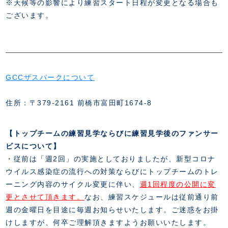
スクール会員規約
※天候等の影響により練習スタート日程が変更となる場合も
施設紹介
ございます。
店舗エリアガイド
アクセス
Thesparkについて
お問い合わせ
GCCザスパークについて
住所：〒379-2161 前橋市富田町1674-8
【トップチームの練習見学ならびに練習見学後のファンサー
ビスについて】
・従前は「週2回」の実施としておりましたが、新型コロナ
ウイルス感染症の流行への対策ならびにトップチームのトレ
ーニング内容のサイクル変更に伴い、
週1回程度の公開に変
更とさせて頂きます。
なお、練習スケジュールは従前通り前
週の金曜日を目途に毎週お知らせいたします。ご迷惑をお掛
けしますが、何卒ご理解頂きますようお願いいたします。