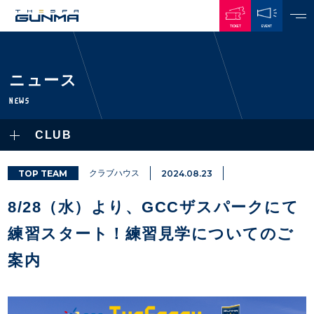
TICKET
EVENT
JAPANESE
ニュース
NEWS
NEWS
ALL
CLUB
PLAYERS / STAFFS
TOPICS
CLUB
選手・スタッフ一覧
TOP TEAM
クラブハウス
2024.08.23
GAMES
TOP TEAM
トレーニング見学について
CHALLENGERS
8/28（水）より、GCCザスパークにて
・注意事項
試合日程・結果
ACADEMY
TICKETS
・練習場ごとの注意事項
練習スタート！練習見学についてのご
順位表
THESPARK
・練習場マップ
ホームイベント情報
OTHER
案内
チケット情報
ファンレターの宛先
GUIDE
・前売・当日チケット
・発売日
INDEX