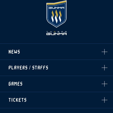
NEWS
ALL
PLAYERS / STAFFS
TOPICS
CLUB
選手・スタッフ一覧
GAMES
TOP TEAM
トレーニング見学について
CHALLENGERS
・注意事項
試合日程・結果
ACADEMY
TICKETS
・練習場ごとの注意事項
順位表
THESPARK
・練習場マップ
ホームイベント情報
OTHER
チケット情報
ファンレターの宛先