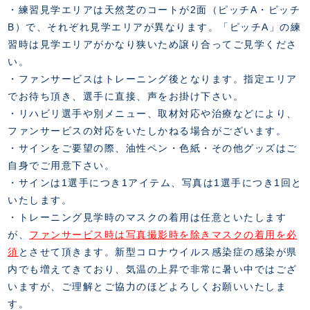
・練習見学エリアは天然芝のコートが2面（ピッチA・ピッチ
B）で、それぞれ見学エリアが異なります。「ピッチA」の練
習時は見学エリアがかなり狭いため譲り合ってご見学くださ
い。
・ファンサービスはトレーニング後となります。指定エリア
でお待ち頂き、選手に直接、声をお掛け下さい。
・リハビリ選手や別メニュー、取材対応や治療などにより、
ファンサービスの対応をいたしかねる場合がございます。
・サインをご要望の際、油性ペン・色紙・その他グッズはご
自身でご用意下さい。
・サインは1選手につき1アイテム、写真は1選手につき1回と
いたします。
・トレーニング見学時のマスクの着用は任意といたします
が、
ファンサービス時は写真撮影時を除きマスクの着用を必
須
とさせて頂きます。新型コロナウイルス感染症の感染が県
内でも増えてきており、気温の上昇で非常に暑い中ではござ
いますが、ご理解とご協力のほどよろしくお願いいたしま
す。