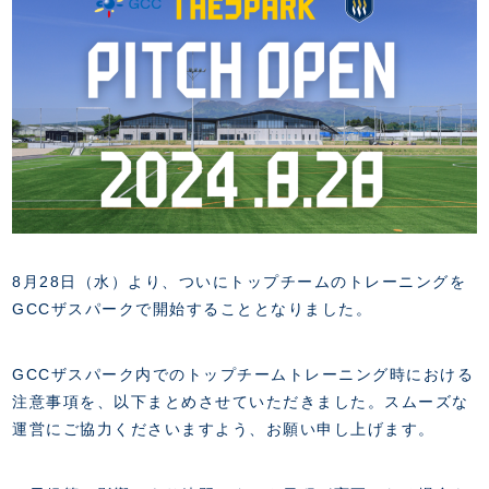
FANZONE
・優待チケット
スタジアムアクセス
・企画チケット
スタジアムルール
インデックス
・招待チケット
PARTNERS
クラブプロパティ
ファンクラブ
シーズンシート
スタジアムグルメ
グッズ
・シーズンシート
クラブパートナー
会場周辺案内図
COMPANY
ザスパタイムズ
・法人シーズンシート
アシストパートナー
ホームイベント情報
各SNS
ザスパ応援店紹介
初心者向けのガイダンス
会社概要
マスコット
CHALLENGERS
ホームタウン活動
運営サポートスタッフ募集
拠点一覧
クラブアンバサダー
スマイルキッズキャラバン
設営撤収応援隊募集
フィロソフィー
応援ベンダー設置のお願い
ACADEMY
8月28日（水）より、ついにトップチームのトレーニングを
クラブについて（エンブレム・ロゴ等）
ふるさと納税
GCCザスパークで開始することとなりました。
HISTORY
アカデミー概要
Ladies U-18
お問い合わせ
SCHOOL
U-18
Ladies U-15
GCCザスパーク内でのトップチームトレーニング時における
U-15
スタッフ
注意事項を、以下まとめさせていただきました。スムーズな
スクール概要
TheSpark
U-12
運営にご協力くださいますよう、お願い申し上げます。
スタッフ
各校紹介・アクセス
ニュース