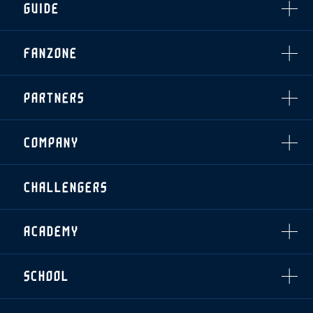
GUIDE
・前売・当日チケット
・発売日
INDEX
FANZONE
・優待チケット
スタジアムアクセス
・企画チケット
スタジアムルール
インデックス
・招待チケット
PARTNERS
クラブプロパティ
ファンクラブ
シーズンシート
スタジアムグルメ
グッズ
・シーズンシート
クラブパートナー
会場周辺案内図
COMPANY
ザスパタイムズ
・法人シーズンシート
アシストパートナー
ホームイベント情報
各SNS
ザスパ応援店紹介
初心者向けのガイダンス
会社概要
マスコット
CHALLENGERS
ホームタウン活動
運営サポートスタッフ募集
拠点一覧
クラブアンバサダー
スマイルキッズキャラバン
設営撤収応援隊募集
フィロソフィー
応援ベンダー設置のお願い
ACADEMY
クラブについて（エンブレム・ロゴ等）
ふるさと納税
HISTORY
アカデミー概要
Ladies U-18
お問い合わせ
SCHOOL
U-18
Ladies U-15
U-15
スタッフ
スクール概要