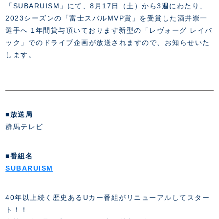
FANZONE
・優待チケット
「SUBARUISM」にて、8月17日（土）から3週にわたり、
スタジアムアクセス
・企画チケット
2023シーズンの「富士スバルMVP賞」を受賞した酒井崇一
スタジアムルール
インデックス
・招待チケット
選手へ 1年間貸与頂いております新型の「レヴォーグ レイバ
PARTNERS
クラブプロパティ
ファンクラブ
シーズンシート
ック」でのドライブ企画が放送されますので、お知らせいた
スタジアムグルメ
グッズ
・シーズンシート
します。
クラブパートナー
会場周辺案内図
COMPANY
ザスパタイムズ
・法人シーズンシート
アシストパートナー
ホームイベント情報
各SNS
ザスパ応援店紹介
初心者向けのガイダンス
会社概要
マスコット
CHALLENGERS
ホームタウン活動
運営サポートスタッフ募集
拠点一覧
クラブアンバサダー
スマイルキッズキャラバン
設営撤収応援隊募集
フィロソフィー
■放送局
応援ベンダー設置のお願い
ACADEMY
クラブについて（エンブレム・ロゴ等）
群馬テレビ
ふるさと納税
HISTORY
アカデミー概要
Ladies U-18
お問い合わせ
■番組名
SCHOOL
U-18
Ladies U-15
SUBARUISM
U-15
スタッフ
スクール概要
TheSpark
U-12
スタッフ
40年以上続く歴史あるUカー番組がリニューアルしてスター
各校紹介・アクセス
ト！！
ニュース