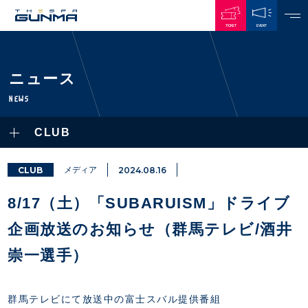
TICKET
EVENT
JAPANESE
ニュース
NEWS
NEWS
ALL
CLUB
PLAYERS / STAFFS
TOPICS
CLUB
選手・スタッフ一覧
CLUB
メディア
2024.08.16
GAMES
TOP TEAM
トレーニング見学について
CHALLENGERS
8/17（土）「SUBARUISM」ドライブ
・注意事項
試合日程・結果
ACADEMY
TICKETS
・練習場ごとの注意事項
企画放送のお知らせ（群馬テレビ/酒井
順位表
THESPARK
・練習場マップ
ホームイベント情報
OTHER
崇一選手）
チケット情報
ファンレターの宛先
GUIDE
・前売・当日チケット
・発売日
群馬テレビにて放送中の富士スバル提供番組
INDEX