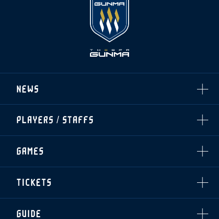
NEWS
ALL
PLAYERS / STAFFS
TOPICS
CLUB
選手・スタッフ一覧
GAMES
TOP TEAM
トレーニング見学について
CHALLENGERS
・注意事項
試合日程・結果
ACADEMY
TICKETS
・練習場ごとの注意事項
順位表
THESPARK
・練習場マップ
ホームイベント情報
OTHER
チケット情報
ファンレターの宛先
GUIDE
・前売・当日チケット