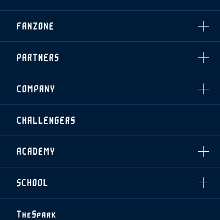
・発売日
INDEX
FANZONE
・優待チケット
スタジアムアクセス
・企画チケット
スタジアムルール
インデックス
・招待チケット
PARTNERS
クラブプロパティ
ファンクラブ
シーズンシート
スタジアムグルメ
グッズ
・シーズンシート
クラブパートナー
会場周辺案内図
COMPANY
ザスパタイムズ
・法人シーズンシート
アシストパートナー
ホームイベント情報
各SNS
ザスパ応援店紹介
初心者向けのガイダンス
会社概要
マスコット
CHALLENGERS
ホームタウン活動
運営サポートスタッフ募集
拠点一覧
クラブアンバサダー
スマイルキッズキャラバン
設営撤収応援隊募集
フィロソフィー
応援ベンダー設置のお願い
ACADEMY
クラブについて（エンブレム・ロゴ等）
ふるさと納税
HISTORY
アカデミー概要
Ladies U-18
お問い合わせ
SCHOOL
U-18
Ladies U-15
U-15
スタッフ
スクール概要
TheSpark
U-12
スタッフ