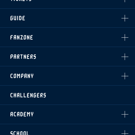
順位表
THESPARK
・練習場マップ
ホームイベント情報
OTHER
チケット情報
ファンレターの宛先
GUIDE
・前売・当日チケット
・発売日
INDEX
FANZONE
・優待チケット
スタジアムアクセス
・企画チケット
スタジアムルール
インデックス
・招待チケット
PARTNERS
クラブプロパティ
ファンクラブ
シーズンシート
スタジアムグルメ
グッズ
・シーズンシート
クラブパートナー
会場周辺案内図
COMPANY
ザスパタイムズ
・法人シーズンシート
アシストパートナー
ホームイベント情報
各SNS
ザスパ応援店紹介
初心者向けのガイダンス
会社概要
マスコット
CHALLENGERS
ホームタウン活動
運営サポートスタッフ募集
拠点一覧
クラブアンバサダー
スマイルキッズキャラバン
設営撤収応援隊募集
フィロソフィー
応援ベンダー設置のお願い
ACADEMY
クラブについて（エンブレム・ロゴ等）
ふるさと納税
HISTORY
アカデミー概要
Ladies U-18
お問い合わせ
SCHOOL