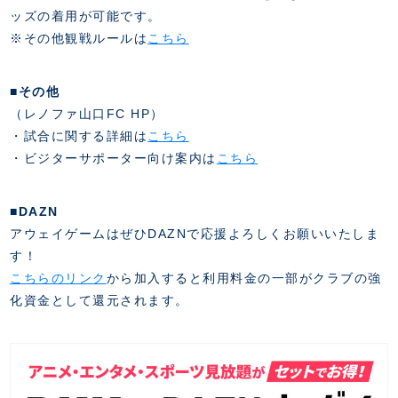
スクール会員規約
施設紹介
ッズの着用が可能です。
店舗エリアガイド
※その他観戦ルールは
こちら
アクセス
Thesparkについて
■その他
お問い合わせ
（レノファ山口FC HP）
・試合に関する詳細は
こちら
・ビジターサポーター向け案内は
こちら
■DAZN
アウェイゲームはぜひDAZNで応援よろしくお願いいたしま
す！
こちらのリンク
から加入すると利用料金の一部がクラブの強
化資金として還元されます。