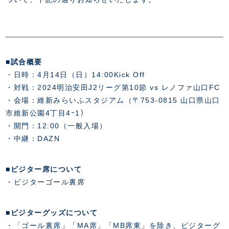
FANZONE
・優待チケット
スタジアムアクセス
・企画チケット
スタジアムルール
インデックス
・招待チケット
PARTNERS
クラブプロパティ
ファンクラブ
シーズンシート
スタジアムグルメ
グッズ
・シーズンシート
クラブパートナー
会場周辺案内図
■試合概要
COMPANY
ザスパタイムズ
・法人シーズンシート
アシストパートナー
ホームイベント情報
・日時：4月14日（日）14:00Kick Off
各SNS
ザスパ応援店紹介
初心者向けのガイダンス
・対戦：2024明治安田J2リーグ第10節 vs レノファ山口FC
会社概要
マスコット
CHALLENGERS
ホームタウン活動
・会場：維新みらいふスタジアム（〒753-0815 山口県山口
運営サポートスタッフ募集
拠点一覧
クラブアンバサダー
スマイルキッズキャラバン
市維新公園4丁目4ｰ1）
設営撤収応援隊募集
フィロソフィー
・開門：12:00（一般入場）
応援ベンダー設置のお願い
ACADEMY
クラブについて（エンブレム・ロゴ等）
・中継：DAZN
ふるさと納税
HISTORY
アカデミー概要
Ladies U-18
お問い合わせ
SCHOOL
■ビジター席について
U-18
Ladies U-15
・ビジターゴール裏席
U-15
スタッフ
スクール概要
TheSpark
U-12
スタッフ
■ビジターグッズについて
各校紹介・アクセス
ニュース
・「ゴール裏席」「MA席」「MB席東」を除き、ビジターグ