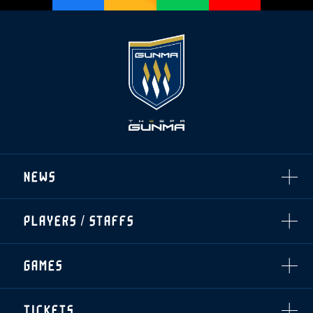
NEWS
ALL
PLAYERS / STAFFS
TOPICS
CLUB
選手・スタッフ一覧
GAMES
TOP TEAM
トレーニング見学について
CHALLENGERS
・注意事項
試合日程・結果
ACADEMY
TICKETS
・練習場ごとの注意事項