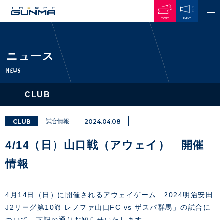
TICKET
EVENT
JAPANESE
ニュース
NEWS
NEWS
ALL
CLUB
PLAYERS / STAFFS
TOPICS
CLUB
選手・スタッフ一覧
CLUB
試合情報
2024.04.08
GAMES
TOP TEAM
トレーニング見学について
CHALLENGERS
4/14（日）山口戦（アウェイ） 開催
・注意事項
試合日程・結果
ACADEMY
TICKETS
・練習場ごとの注意事項
情報
順位表
THESPARK
・練習場マップ
ホームイベント情報
OTHER
チケット情報
ファンレターの宛先
GUIDE
4月14日（日）に開催されるアウェイゲーム「2024明治安田
・前売・当日チケット
J2リーグ第10節 レノファ山口FC vs ザスパ群馬」の試合に
・発売日
INDEX
ついて、下記の通りお知らせいたします。