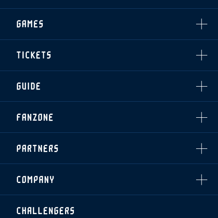
CLUB
選手・スタッフ一覧
GAMES
TOP TEAM
トレーニング見学について
CHALLENGERS
・注意事項
試合日程・結果
ACADEMY
TICKETS
・練習場ごとの注意事項
順位表
THESPARK
・練習場マップ
ホームイベント情報
OTHER
チケット情報
ファンレターの宛先
GUIDE
・前売・当日チケット
・発売日
INDEX
FANZONE
・優待チケット
スタジアムアクセス
・企画チケット
スタジアムルール
インデックス
・招待チケット
PARTNERS
クラブプロパティ
ファンクラブ
シーズンシート
スタジアムグルメ
グッズ
・シーズンシート
クラブパートナー
会場周辺案内図
COMPANY
ザスパタイムズ
・法人シーズンシート
アシストパートナー
ホームイベント情報
各SNS
ザスパ応援店紹介
初心者向けのガイダンス
会社概要
マスコット
CHALLENGERS
ホームタウン活動
運営サポートスタッフ募集
拠点一覧
クラブアンバサダー