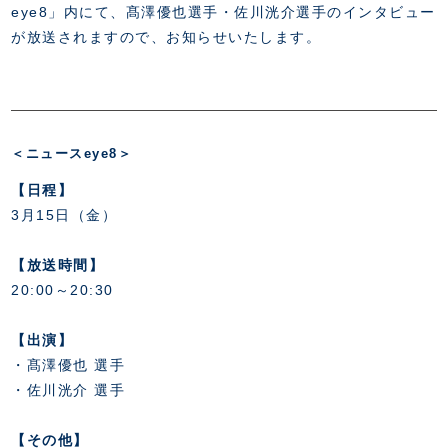
FANZONE
・優待チケット
eye8」内にて、髙澤優也選手・佐川洸介選手のインタビュー
スタジアムアクセス
・企画チケット
が放送されますので、お知らせいたします。
スタジアムルール
インデックス
・招待チケット
PARTNERS
クラブプロパティ
ファンクラブ
シーズンシート
スタジアムグルメ
グッズ
・シーズンシート
クラブパートナー
会場周辺案内図
COMPANY
ザスパタイムズ
・法人シーズンシート
アシストパートナー
ホームイベント情報
＜ニュースeye8＞
各SNS
ザスパ応援店紹介
初心者向けのガイダンス
会社概要
マスコット
【日程】
CHALLENGERS
ホームタウン活動
運営サポートスタッフ募集
拠点一覧
クラブアンバサダー
3月15日（金）
スマイルキッズキャラバン
設営撤収応援隊募集
フィロソフィー
応援ベンダー設置のお願い
ACADEMY
クラブについて（エンブレム・ロゴ等）
【放送時間】
ふるさと納税
HISTORY
20:00～20:30
アカデミー概要
Ladies U-18
お問い合わせ
SCHOOL
U-18
Ladies U-15
【出演】
U-15
スタッフ
・髙澤優也 選手
スクール概要
TheSpark
U-12
・佐川洸介
選手
スタッフ
各校紹介・アクセス
ニュース
【その他】