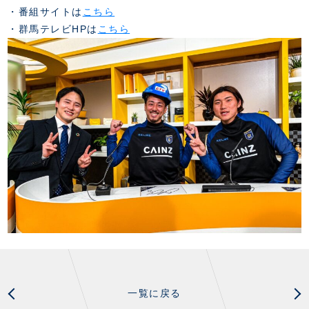
スクール会員規約
施設紹介
・番組サイトは
こちら
店舗エリアガイド
・群馬テレビHPは
こちら
アクセス
Thesparkについて
お問い合わせ
一覧に戻る