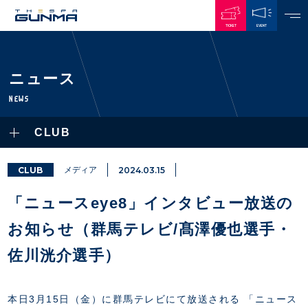
TICKET
EVENT
JAPANESE
ニュース
NEWS
NEWS
ALL
CLUB
PLAYERS / STAFFS
TOPICS
CLUB
選手・スタッフ一覧
CLUB
メディア
2024.03.15
GAMES
TOP TEAM
トレーニング見学について
CHALLENGERS
「ニュースeye8」インタビュー放送の
・注意事項
試合日程・結果
ACADEMY
TICKETS
・練習場ごとの注意事項
お知らせ（群馬テレビ/髙澤優也選手・
順位表
THESPARK
・練習場マップ
ホームイベント情報
OTHER
佐川洸介選手）
チケット情報
ファンレターの宛先
GUIDE
・前売・当日チケット
・発売日
本日3月15日（金）に群馬テレビにて放送される 「ニュース
INDEX