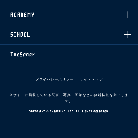
スマイルキッズキャラバン
設営撤収応援隊募集
フィロソフィー
応援ベンダー設置のお願い
ACADEMY
クラブについて（エンブレム・ロゴ等）
ふるさと納税
HISTORY
アカデミー概要
Ladies U-18
お問い合わせ
SCHOOL
U-18
Ladies U-15
U-15
スタッフ
スクール概要
TheSpark
U-12
スタッフ
各校紹介・アクセス
ニュース
スクール会員規約
施設紹介
プライバシーポリシー
サイトマップ
店舗エリアガイド
アクセス
当サイトに掲載している記事・写真・画像などの無断転載を禁止しま
Thesparkについて
す。
お問い合わせ
COPYRIGHT © THESPA CO.,LTD. ALLRIGHTS RESERVED.