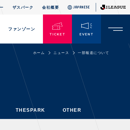
ー
ザスパーク
会社概要
JAPANESE
JAPANESE
THESPARK
OTHER
ド
ファンゾーン
TICKET
EVENT
ホーム
ニュース
一部報道について
TICKETS
チケット情報
・前売・当日チケット
・発売日
・優待チケット
THESPARK
OTHER
・企画チケット
・招待チケット