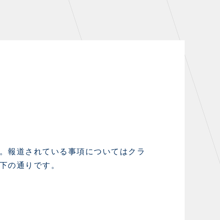
シーズンシート
・シーズンシート
・法人シーズンシート
COMPANY
会社概要
拠点一覧
。報道されている事項についてはクラ
下の通りです。
フィロソフィー
クラブについて（エンブレム・ロゴ
等）
HISTORY