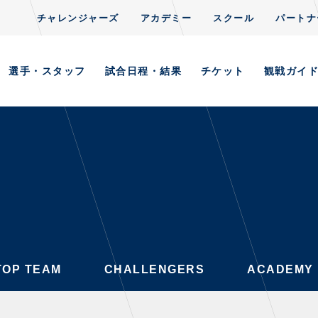
チャレンジャーズ
アカデミー
スクール
パートナ
CLUB
S
TOP TEAM
CHALLENGERS
ACADEMY
選手・スタッフ
試合日程・結果
チケット
観戦ガイ
AYERS / STAFFS
GAMES
・スタッフ一覧
試合日程・結果
ーニング見学について
順位表
意事項
ホームイベント情報
習場ごとの注意事項
TOP TEAM
CHALLENGERS
ACADEMY
習場マップ
ンレターの宛先