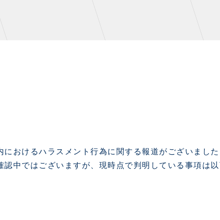
NZONE
PARTNERS
デックス
クラブパートナー
ンクラブ
アシストパートナー
内におけるハラスメント行為に関する報道がございました
確認中ではございますが、現時点で判明している事項は以
ズ
ザスパ応援店紹介
パタイムズ
ホームタウン活動
S
スマイルキッズキャラバン
コット
応援ベンダー設置のお願い