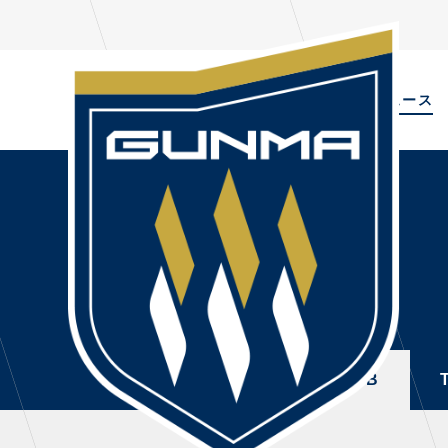
ALL
TOPIC
ニュース
NEWS
PL
ALL
選手
ニュース
NEWS
TOPICS
トレ
CLUB
・注
TOP TEAM
・練
ALL
TOPICS
CLUB
CHALLENGERS
・練
ACADEMY
ファ