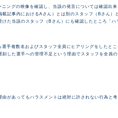
ブアンバサダー
ふるさと納税
レーニングの映像を確認し、当該の発言については確認出
掲載記事内におけるAさん）とは別のスタッフ（Bさん）
受けた当該のスタッフ（Bさん）にも確認したところ「ハ
いる選手複数名およびスタッフ全員にヒアリングをしたと
ADEMY
SCHOOL
遅刻した選手への管理不足という理由でスタッフを全員の
Ladies U-18
スクール概要
Ladies U-15
スタッフ
スタッフ
各校紹介・アクセス
スクール会員規約
理由があってもハラスメントは絶対に許されない行為と考