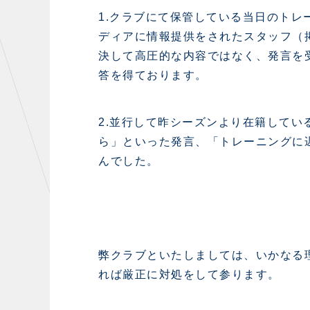
初心者向けのガイダンス
クラ
1.クラブにて保管している当日のト
運営サポートスタッフ募集
ディアに情報提供をされたスタッフ（
設営撤収応援隊募集
決して高圧的な内容ではなく、発言を
答を得ております。
2.並行して昨シーズンより在籍して
CHALLENGERS
AC
ら」といった発言、「トレーニングに
んでした。
U-18
U-15
U-12
弊クラブといたしましては、いかなる
れば厳正に対処をして参ります。