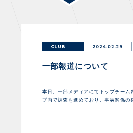
THESPARK
OTHER
CLUB
2024.02.29
GUIDE
FA
一部報道について
スタジアムアクセス
イン
スタジアムルール
ファ
本日、一部メディアにてトップチーム
ブ内で調査を進めており、事実関係の
クラブプロパティ
グッ
スタジアムグルメ
ザス
会場周辺案内図
各SN
ホームイベント情報
マス