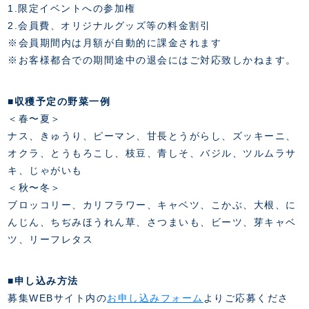
1.限定イベントへの参加権
2.会員費、オリジナルグッズ等の料金割引
※会員期間内は月額が自動的に課金されます
※お客様都合での期間途中の退会にはご対応致しかねます。
■収穫予定の野菜一例
＜春〜夏＞
ナス、きゅうり、ピーマン、甘長とうがらし、ズッキーニ、
オクラ、とうもろこし、枝豆、青しそ、バジル、ツルムラサ
キ、じゃがいも
＜秋〜冬＞
ブロッコリー、カリフラワー、キャベツ、こかぶ、大根、に
んじん、ちぢみほうれん草、さつまいも、ビーツ、芽キャベ
ツ、リーフレタス
■申し込み方法
募集WEBサイト内の
お申し込みフォーム
よりご応募くださ