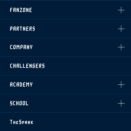
・発売日
INDEX
FANZONE
・優待チケット
スタジアムアクセス
・企画チケット
スタジアムルール
インデックス
・招待チケット
PARTNERS
クラブプロパティ
ファンクラブ
シーズンシート
スタジアムグルメ
グッズ
・シーズンシート
クラブパートナー
会場周辺案内図
COMPANY
ザスパタイムズ
・法人シーズンシート
アシストパートナー
ホームイベント情報
各SNS
ザスパ応援店紹介
初心者向けのガイダンス
会社概要
マスコット
CHALLENGERS
ホームタウン活動
運営サポートスタッフ募集
拠点一覧
クラブアンバサダー
スマイルキッズキャラバン
設営撤収応援隊募集
フィロソフィー
応援ベンダー設置のお願い
ACADEMY
クラブについて（エンブレム・ロゴ等）
ふるさと納税
HISTORY
アカデミー概要
Ladies U-18
お問い合わせ
SCHOOL
U-18
Ladies U-15
U-15
スタッフ
スクール概要
TheSpark
U-12
スタッフ