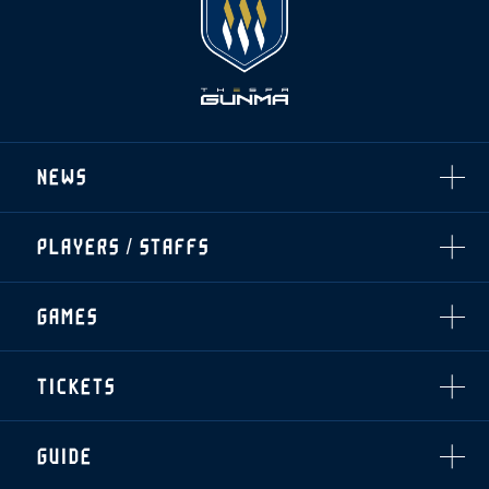
NEWS
ALL
PLAYERS / STAFFS
TOPICS
CLUB
選手・スタッフ一覧
GAMES
TOP TEAM
トレーニング見学について
CHALLENGERS
・注意事項
試合日程・結果
ACADEMY
TICKETS
・練習場ごとの注意事項
順位表
THESPARK
・練習場マップ
ホームイベント情報
OTHER
チケット情報
ファンレターの宛先
GUIDE
・前売・当日チケット