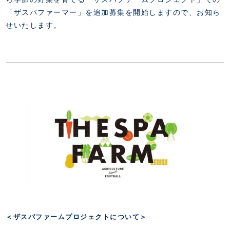
FANZONE
・優待チケット
スタジアムアクセス
「ザスパファーマー」を追加募集を開始しますので、お知ら
・企画チケット
スタジアムルール
せいたします。
インデックス
・招待チケット
PARTNERS
クラブプロパティ
ファンクラブ
シーズンシート
スタジアムグルメ
グッズ
・シーズンシート
クラブパートナー
会場周辺案内図
COMPANY
ザスパタイムズ
・法人シーズンシート
アシストパートナー
ホームイベント情報
各SNS
ザスパ応援店紹介
初心者向けのガイダンス
会社概要
マスコット
CHALLENGERS
ホームタウン活動
運営サポートスタッフ募集
拠点一覧
クラブアンバサダー
スマイルキッズキャラバン
設営撤収応援隊募集
フィロソフィー
応援ベンダー設置のお願い
ACADEMY
クラブについて（エンブレム・ロゴ等）
ふるさと納税
HISTORY
アカデミー概要
Ladies U-18
お問い合わせ
SCHOOL
U-18
Ladies U-15
U-15
スタッフ
スクール概要
TheSpark
U-12
スタッフ
＜ザスパファームプロジェクトについて＞
各校紹介・アクセス
ニュース