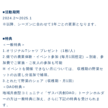
■活動期間
2024.2〜2025.1
※以降、シーズンに合わせて1年ごとの更新となります。
■特典
＜一般特典＞
1.オリジナルTシャツ プレゼント（1枚/人）
2.畑での農業体験・イベント参加 (毎月1回想定) →別途、参
加費でご家族・ご友人の参加も可能
※ イベントを開催 できない月については、 収穫期の野菜セ
ットのお渡し分追加で補填。
3.とれたて野菜のシェア（収穫期・月1回）
＜DAO特典＞
地域共創型コミュニティ「ザスパ共創DAO」トークンホルダ
ーの方は一般特典に加え、さらに下記の特典を受けられま
す。