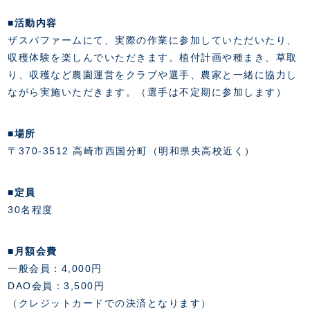
スクール会員規約
施設紹介
■活動内容
店舗エリアガイド
ザスパファームにて、実際の作業に参加していただいたり、
アクセス
収穫体験を楽しんでいただきます。植付計画や種まき、草取
Thesparkについて
り、収穫など農園運営をクラブや選手、農家と一緒に協力し
お問い合わせ
ながら実施いただきます。（選手は不定期に参加します）
■場所
〒370-3512 高崎市西国分町（明和県央高校近く）
■定員
30名程度
■月額会費
一般会員：4,000円
DAO会員：3,500円
（クレジットカードでの決済となります）