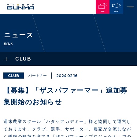
TICKET
EVENT
JAPANESE
ニュース
NEWS
NEWS
ALL
CLUB
PLAYERS / STAFFS
TOPICS
CLUB
選手・スタッフ一覧
CLUB
パートナー
2024.02.16
GAMES
TOP TEAM
トレーニング見学について
CHALLENGERS
【募集】「ザスパファーマー」追加募
・注意事項
試合日程・結果
ACADEMY
TICKETS
・練習場ごとの注意事項
集開始のお知らせ
順位表
THESPARK
・練習場マップ
ホームイベント情報
OTHER
チケット情報
ファンレターの宛先
GUIDE
週末農業スクール「ハタケアカデミー」様と協同して運営し
・前売・当日チケット
ております、クラブ、選手、サポーター、農家が交流しなが
・発売日
INDEX
ら季節の野菜を育てる「ザスパファームプロジェクト」での