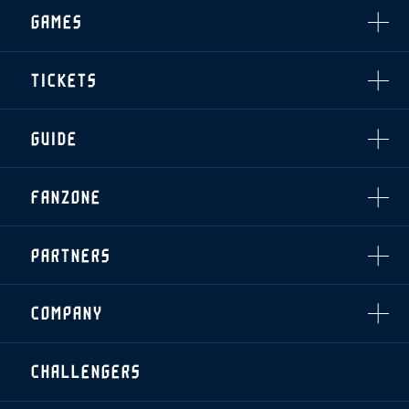
選手・スタッフ一覧
GAMES
TOP TEAM
トレーニング見学について
CHALLENGERS
・注意事項
試合日程・結果
ACADEMY
TICKETS
・練習場ごとの注意事項
順位表
THESPARK
・練習場マップ
ホームイベント情報
OTHER
チケット情報
ファンレターの宛先
GUIDE
・前売・当日チケット
・発売日
INDEX
FANZONE
・優待チケット
スタジアムアクセス
・企画チケット
スタジアムルール
インデックス
・招待チケット
PARTNERS
クラブプロパティ
ファンクラブ
シーズンシート
スタジアムグルメ
グッズ
・シーズンシート
クラブパートナー
会場周辺案内図
COMPANY
ザスパタイムズ
・法人シーズンシート
アシストパートナー
ホームイベント情報
各SNS
ザスパ応援店紹介
初心者向けのガイダンス
会社概要
マスコット
CHALLENGERS
ホームタウン活動
運営サポートスタッフ募集
拠点一覧
クラブアンバサダー
スマイルキッズキャラバン
設営撤収応援隊募集
フィロソフィー