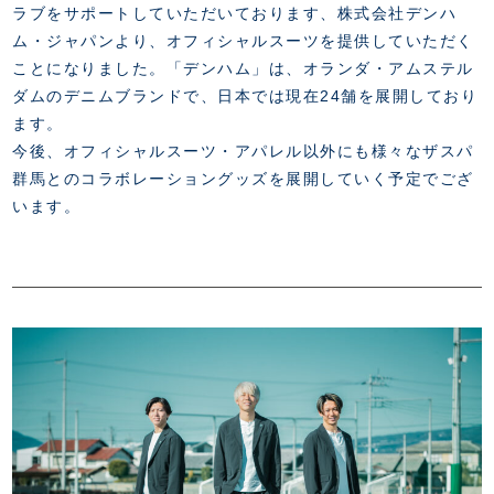
FANZONE
・優待チケット
ラブをサポートしていただいております、株式会社デンハ
スタジアムアクセス
・企画チケット
ム・ジャパンより、オフィシャルスーツを提供していただく
スタジアムルール
インデックス
・招待チケット
ことになりました。「デンハム」は、オランダ・アムステル
PARTNERS
クラブプロパティ
ファンクラブ
シーズンシート
ダムのデニムブランドで、日本では現在24舗を展開しており
スタジアムグルメ
グッズ
・シーズンシート
ます。
クラブパートナー
会場周辺案内図
COMPANY
ザスパタイムズ
・法人シーズンシート
今後、オフィシャルスーツ・アパレル以外にも様々なザスパ
アシストパートナー
ホームイベント情報
各SNS
群馬とのコラボレーショングッズを展開していく予定でござ
ザスパ応援店紹介
初心者向けのガイダンス
会社概要
マスコット
います。
CHALLENGERS
ホームタウン活動
運営サポートスタッフ募集
拠点一覧
クラブアンバサダー
スマイルキッズキャラバン
設営撤収応援隊募集
フィロソフィー
応援ベンダー設置のお願い
ACADEMY
クラブについて（エンブレム・ロゴ等）
ふるさと納税
HISTORY
アカデミー概要
Ladies U-18
お問い合わせ
SCHOOL
U-18
Ladies U-15
U-15
スタッフ
スクール概要
TheSpark
U-12
スタッフ
各校紹介・アクセス
ニュース