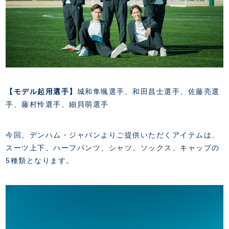
スクール会員規約
施設紹介
店舗エリアガイド
アクセス
Thesparkについて
お問い合わせ
【モデル起用選手】
城和隼颯選手、和田昌士選手、佐藤亮選
手、藤村怜選手、細貝萌選手
今回、デンハム・ジャパンよりご提供いただくアイテムは、
スーツ上下、ハーフパンツ、シャツ、ソックス、キャップの
5種類となります。