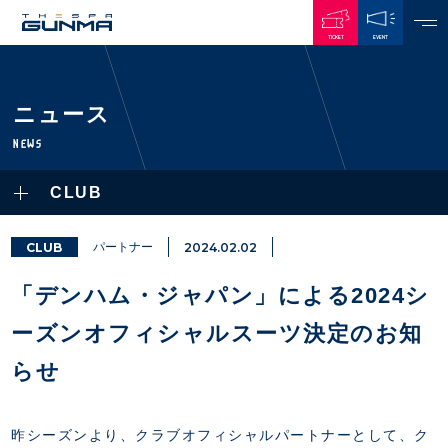
TICKET
EVENT
JAPANESE
ニュース
NEWS
NEWS
ALL
CLUB
PLAYERS / STAFFS
TOPICS
CLUB
選手・スタッフ一覧
CLUB
パートナー
2024.02.02
GAMES
TOP TEAM
トレーニング見学について
CHALLENGERS
「デンハム・ジャパン」による2024シ
・注意事項
試合日程・結果
ACADEMY
TICKETS
・練習場ごとの注意事項
ーズンオフィシャルスーツ決定のお知
順位表
THESPARK
・練習場マップ
ホームイベント情報
OTHER
らせ
チケット情報
ファンレターの宛先
GUIDE
・前売・当日チケット
・発売日
昨シーズンより、クラブオフィシャルパートナーとして、ク
INDEX