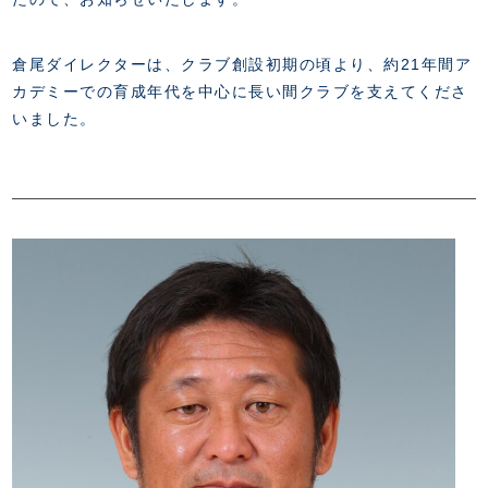
FANZONE
・優待チケット
スタジアムアクセス
・企画チケット
スタジアムルール
インデックス
・招待チケット
倉尾ダイレクターは、クラブ創設初期の頃より、約21年間ア
PARTNERS
クラブプロパティ
ファンクラブ
シーズンシート
カデミーでの育成年代を中心に長い間クラブを支えてくださ
スタジアムグルメ
グッズ
・シーズンシート
いました。
クラブパートナー
会場周辺案内図
COMPANY
ザスパタイムズ
・法人シーズンシート
アシストパートナー
ホームイベント情報
各SNS
ザスパ応援店紹介
初心者向けのガイダンス
会社概要
マスコット
CHALLENGERS
ホームタウン活動
運営サポートスタッフ募集
拠点一覧
クラブアンバサダー
スマイルキッズキャラバン
設営撤収応援隊募集
フィロソフィー
応援ベンダー設置のお願い
ACADEMY
クラブについて（エンブレム・ロゴ等）
ふるさと納税
HISTORY
アカデミー概要
Ladies U-18
お問い合わせ
SCHOOL
U-18
Ladies U-15
U-15
スタッフ
スクール概要
TheSpark
U-12
スタッフ
各校紹介・アクセス
ニュース