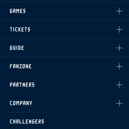
CLUB
選手・スタッフ一覧
GAMES
TOP TEAM
トレーニング見学について
CHALLENGERS
・注意事項
試合日程・結果
ACADEMY
TICKETS
・練習場ごとの注意事項
順位表
THESPARK
・練習場マップ
ホームイベント情報
OTHER
チケット情報
ファンレターの宛先
GUIDE
・前売・当日チケット
・発売日
INDEX
FANZONE
・優待チケット
スタジアムアクセス
・企画チケット
スタジアムルール
インデックス
・招待チケット
PARTNERS
クラブプロパティ
ファンクラブ
シーズンシート
スタジアムグルメ
グッズ
・シーズンシート
クラブパートナー
会場周辺案内図
COMPANY
ザスパタイムズ
・法人シーズンシート
アシストパートナー
ホームイベント情報
各SNS
ザスパ応援店紹介
初心者向けのガイダンス
会社概要
マスコット
CHALLENGERS
ホームタウン活動
運営サポートスタッフ募集
拠点一覧
クラブアンバサダー
スマイルキッズキャラバン
設営撤収応援隊募集