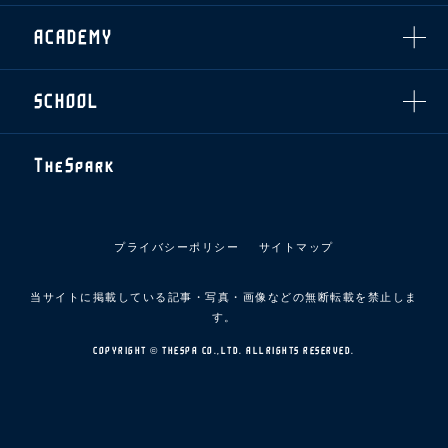
フィロソフィー
応援ベンダー設置のお願い
ACADEMY
クラブについて（エンブレム・ロゴ等）
ふるさと納税
HISTORY
アカデミー概要
Ladies U-18
お問い合わせ
SCHOOL
U-18
Ladies U-15
U-15
スタッフ
スクール概要
TheSpark
U-12
スタッフ
各校紹介・アクセス
ニュース
スクール会員規約
施設紹介
プライバシーポリシー
サイトマップ
店舗エリアガイド
アクセス
当サイトに掲載している記事・写真・画像などの無断転載を禁止しま
Thesparkについて
す。
お問い合わせ
COPYRIGHT © THESPA CO.,LTD. ALLRIGHTS RESERVED.