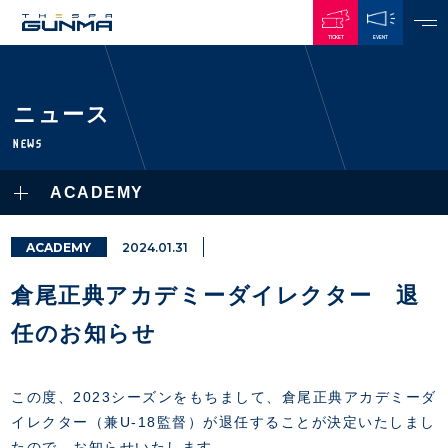
TICKET
EVENT
JAPANESE
ニュース
NEWS
NEWS
ALL
ACADEMY
PLAYERS / STAFFS
TOPICS
CLUB
選手・スタッフ一覧
ACADEMY
2024.01.31
GAMES
TOP TEAM
トレーニング見学について
CHALLENGERS
倉尾正典アカデミーダイレクター 退
・注意事項
試合日程・結果
ACADEMY
TICKETS
・練習場ごとの注意事項
任のお知らせ
順位表
THESPARK
・練習場マップ
ホームイベント情報
OTHER
チケット情報
ファンレターの宛先
GUIDE
この度、2023シーズンをもちまして、倉尾正典アカデミーダ
・前売・当日チケット
イレクター（兼U-18監督）が退任することが決定いたしまし
・発売日
INDEX
たので、お知らせいたします。