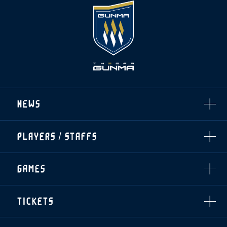
NEWS
ALL
PLAYERS / STAFFS
TOPICS
CLUB
選手・スタッフ一覧
GAMES
TOP TEAM
トレーニング見学について
CHALLENGERS
・注意事項
試合日程・結果
ACADEMY
TICKETS
・練習場ごとの注意事項
順位表
THESPARK
・練習場マップ
ホームイベント情報
OTHER
チケット情報
ファンレターの宛先