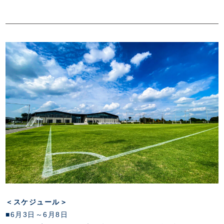
FANZONE
・優待チケット
スタジアムアクセス
・企画チケット
スタジアムルール
インデックス
・招待チケット
PARTNERS
クラブプロパティ
ファンクラブ
シーズンシート
スタジアムグルメ
グッズ
・シーズンシート
クラブパートナー
会場周辺案内図
COMPANY
ザスパタイムズ
・法人シーズンシート
アシストパートナー
ホームイベント情報
各SNS
ザスパ応援店紹介
初心者向けのガイダンス
会社概要
マスコット
CHALLENGERS
ホームタウン活動
運営サポートスタッフ募集
拠点一覧
クラブアンバサダー
スマイルキッズキャラバン
設営撤収応援隊募集
フィロソフィー
応援ベンダー設置のお願い
ACADEMY
クラブについて（エンブレム・ロゴ等）
ふるさと納税
HISTORY
アカデミー概要
Ladies U-18
お問い合わせ
SCHOOL
U-18
Ladies U-15
U-15
スタッフ
スクール概要
TheSpark
U-12
スタッフ
＜スケジュール＞
各校紹介・アクセス
■6月3日～6月8日
ニュース