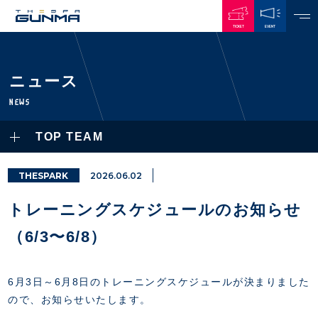
TICKET
EVENT
JAPANESE
ニュース
NEWS
NEWS
ALL
TOP TEAM
PLAYERS / STAFFS
TOPICS
CLUB
選手・スタッフ一覧
THESPARK
2026.06.02
GAMES
TOP TEAM
トレーニング見学について
CHALLENGERS
トレーニングスケジュールのお知らせ
・注意事項
試合日程・結果
ACADEMY
TICKETS
・練習場ごとの注意事項
（6/3〜6/8）
順位表
THESPARK
・練習場マップ
ホームイベント情報
OTHER
チケット情報
ファンレターの宛先
GUIDE
6月3日～6月8日のトレーニングスケジュールが決まりました
・前売・当日チケット
ので、お知らせいたします。
・発売日
INDEX