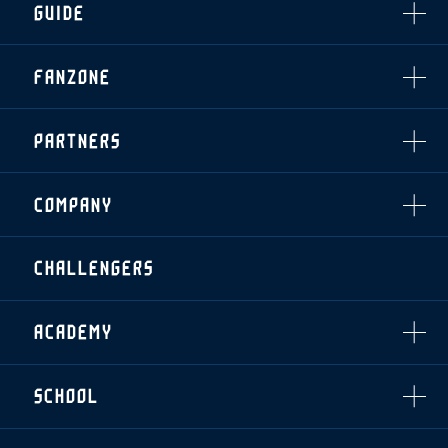
GUIDE
・前売・当日チケット
・発売日
INDEX
FANZONE
・優待チケット
スタジアムアクセス
・企画チケット
スタジアムルール
インデックス
・招待チケット
PARTNERS
クラブプロパティ
ファンクラブ
シーズンシート
スタジアムグルメ
グッズ
・シーズンシート
クラブパートナー
会場周辺案内図
COMPANY
ザスパタイムズ
・法人シーズンシート
アシストパートナー
ホームイベント情報
各SNS
ザスパ応援店紹介
初心者向けのガイダンス
会社概要
マスコット
CHALLENGERS
ホームタウン活動
運営サポートスタッフ募集
拠点一覧
クラブアンバサダー
スマイルキッズキャラバン
設営撤収応援隊募集
フィロソフィー
応援ベンダー設置のお願い
ACADEMY
クラブについて（エンブレム・ロゴ等）
ふるさと納税
HISTORY
アカデミー概要
Ladies U-18
お問い合わせ
SCHOOL
U-18
Ladies U-15
U-15
スタッフ
スクール概要