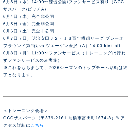
スクール会員規約
6月3日（水）14:00〜練習公開/ファンサービス有り（GCC
施設紹介
ザスパーク/ピッチA）
店舗エリアガイド
6月4日（木）完全非公開
アクセス
6月5日（金）完全非公開
Thesparkについて
6月6日（土）完全非公開
お問い合わせ
6月7日（日）明治安田Ｊ２・Ｊ３百年構想リーグ プレーオ
フラウンド第2戦 vs ツエーゲン金沢（A）14:00 kick off
6月8日（月）11:00〜ファンサービス（トレーニングは行わ
ずファンサービスのみ実施）
※これをもちまして、2026シーズンのトップチーム活動は終
了となります。
＜トレーニング会場＞
GCCザスパーク（〒379-2161 前橋市富田町1674-8）※ア
クセス詳細は
こちら