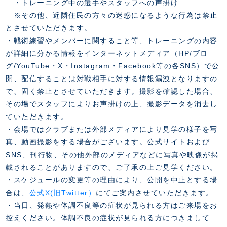
・トレーニング中の選手やスタッフへの声掛け
※その他、近隣住民の方々の迷惑になるような行為は禁止
とさせていただきます。
・戦術練習やメンバーに関すること等、トレーニングの内容
が詳細に分かる情報をインターネットメディア（HP/ブロ
グ/YouTube・X・Instagram・Facebook等の各SNS）で公
開、配信することは対戦相手に対する情報漏洩となりますの
で、固く禁止とさせていただきます。撮影を確認した場合、
その場でスタッフによりお声掛けの上、撮影データを消去し
ていただきます。
・会場ではクラブまたは外部メディアにより見学の様子を写
真、動画撮影をする場合がございます。公式サイトおよび
SNS、刊行物、その他外部のメディアなどに写真や映像が掲
載されることがありますので、ご了承の上ご見学ください。
・スケジュールの変更等の理由により、公開を中止とする場
合は、
公式X(旧Twitter）
にてご案内させていただきます。
・当日、発熱や体調不良等の症状が見られる方はご来場をお
控えください。体調不良の症状が見られる方につきまして