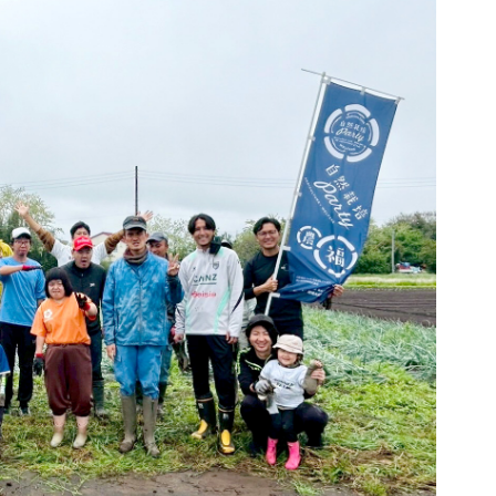
ブアンバサダー
ふるさと納税
ADEMY
SCHOOL
Ladies U-18
スクール概要
Ladies U-15
スタッフ
スタッフ
各校紹介・アクセス
スクール会員規約