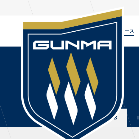
ALL
TOPIC
ニュース
NEWS
PL
ALL
選手
ニュース
NEWS
TOPICS
トレ
CLUB
・注
TOP TEAM
・練
ALL
TOPICS
CLUB
CHALLENGERS
・練
ACADEMY
ファ