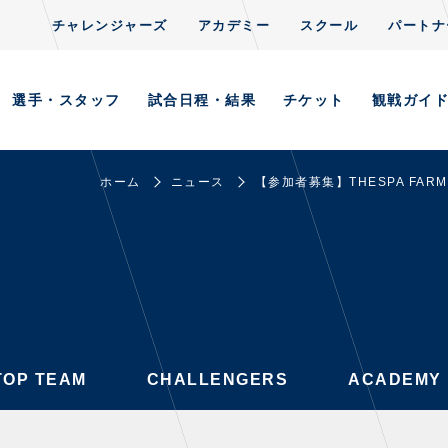
チャレンジャーズ
アカデミー
スクール
パートナ
CLUB
S
TOP TEAM
CHALLENGERS
ACADEMY
選手・スタッフ
試合日程・結果
チケット
観戦ガイ
ホーム
ニュース
【参加者募集】THESPA FARM
AYERS / STAFFS
GAMES
・スタッフ一覧
試合日程・結果
ーニング見学について
順位表
意事項
ホームイベント情報
習場ごとの注意事項
TOP TEAM
CHALLENGERS
ACADEMY
習場マップ
ンレターの宛先