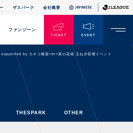
ー
ザスパーク
会社概要
JAPANESE
JAPANESE
THESPARK
OTHER
ド
ファンゾーン
TICKET
EVENT
 supported by カネコ種苗<br>菜の花様 玉ねぎ収穫イベント
TICKETS
チケット情報
・前売・当日チケット
・発売日
・優待チケット
THESPARK
OTHER
・企画チケット
・招待チケット