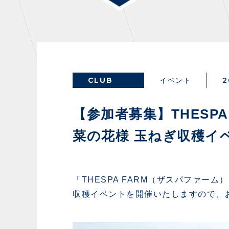
THESPARK
OTHER
CLUB
2
イベント
GUIDE
FA
【参加者募集】THESPA F
菜の花様 玉ねぎ収穫イ
スタジアムアクセス
イン
スタジアムルール
ファ
クラブプロパティ
グッ
「THESPA FARM（ザスパファーム
スタジアムグルメ
ザス
収穫イベントを開催いたしますので、
会場周辺案内図
各SN
ホームイベント情報
マス