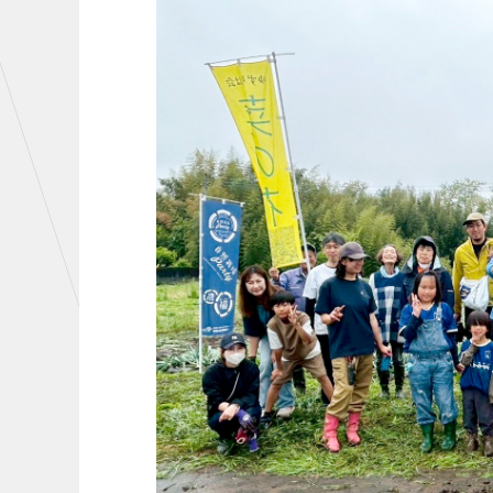
初心者向けのガイダンス
クラ
運営サポートスタッフ募集
設営撤収応援隊募集
CHALLENGERS
AC
U-18
U-15
U-12