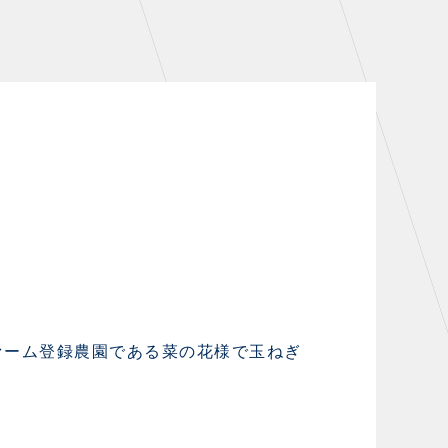
シーズンシート
・シーズンシート
・法人シーズンシート
COMPANY
会社概要
拠点一覧
フィロソフィー
スパファーム登録農園である菜の花様で玉ねぎ
クラブについて（エンブレム・ロゴ
等）
HISTORY