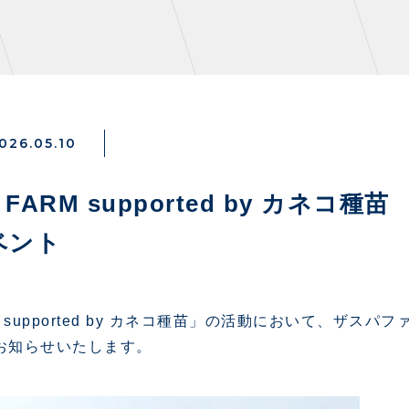
026.05.10
NZONE
PARTNERS
ARM supported by カネコ種苗
ベント
デックス
クラブパートナー
ンクラブ
アシストパートナー
ズ
ザスパ応援店紹介
） supported by カネコ種苗」の活動において、ザ
パタイムズ
ホームタウン活動
お知らせいたします。
S
スマイルキッズキャラバン
コット
応援ベンダー設置のお願い