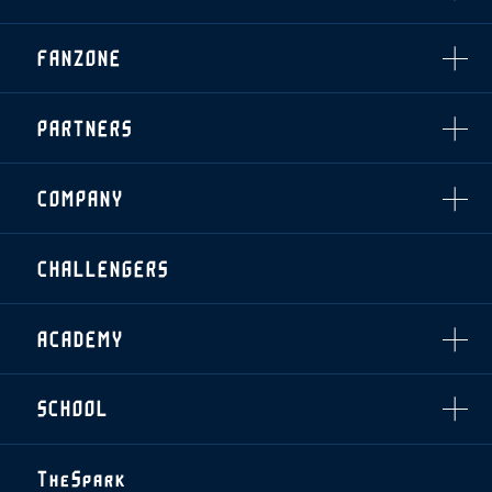
・発売日
INDEX
FANZONE
・優待チケット
スタジアムアクセス
・企画チケット
スタジアムルール
インデックス
・招待チケット
PARTNERS
クラブプロパティ
ファンクラブ
シーズンシート
スタジアムグルメ
グッズ
・シーズンシート
クラブパートナー
会場周辺案内図
COMPANY
ザスパタイムズ
・法人シーズンシート
アシストパートナー
ホームイベント情報
各SNS
ザスパ応援店紹介
初心者向けのガイダンス
会社概要
マスコット
CHALLENGERS
ホームタウン活動
運営サポートスタッフ募集
拠点一覧
クラブアンバサダー
スマイルキッズキャラバン
設営撤収応援隊募集
フィロソフィー
応援ベンダー設置のお願い
ACADEMY
クラブについて（エンブレム・ロゴ等）
ふるさと納税
HISTORY
アカデミー概要
Ladies U-18
お問い合わせ
SCHOOL
U-18
Ladies U-15
U-15
スタッフ
スクール概要
TheSpark
U-12
スタッフ