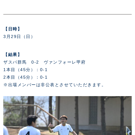
FANZONE
・優待チケット
スタジアムアクセス
・企画チケット
スタジアムルール
インデックス
・招待チケット
PARTNERS
クラブプロパティ
ファンクラブ
シーズンシート
スタジアムグルメ
【日時】
グッズ
・シーズンシート
クラブパートナー
会場周辺案内図
3月29日（日）
COMPANY
ザスパタイムズ
・法人シーズンシート
アシストパートナー
ホームイベント情報
各SNS
ザスパ応援店紹介
初心者向けのガイダンス
会社概要
【結果】
マスコット
CHALLENGERS
ホームタウン活動
運営サポートスタッフ募集
ザスパ群馬 0-2 ヴァンフォーレ甲府
拠点一覧
クラブアンバサダー
スマイルキッズキャラバン
設営撤収応援隊募集
1本目（45分）：0-1
フィロソフィー
応援ベンダー設置のお願い
2本目（45分）：0-1
ACADEMY
クラブについて（エンブレム・ロゴ等）
ふるさと納税
※出場メンバーは非公表とさせていただきます。
HISTORY
アカデミー概要
Ladies U-18
お問い合わせ
SCHOOL
U-18
Ladies U-15
U-15
スタッフ
スクール概要
TheSpark
U-12
スタッフ
各校紹介・アクセス
ニュース