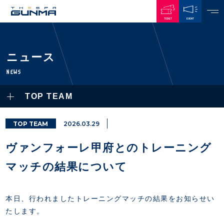
TICKET
EVENT
JAPANESE
ニュース
NEWS
NEWS
ALL
TOP TEAM
PLAYERS / STAFFS
TOPICS
CLUB
選手・スタッフ一覧
TOP TEAM
2026.03.29
GAMES
TOP TEAM
トレーニング見学について
CHALLENGERS
ヴァンフォーレ甲府とのトレーニング
・注意事項
試合日程・結果
ACADEMY
TICKETS
・練習場ごとの注意事項
マッチの結果について
順位表
THESPARK
・練習場マップ
ホームイベント情報
OTHER
チケット情報
ファンレターの宛先
GUIDE
本日、行われましたトレーニングマッチの結果をお知らせい
・前売・当日チケット
たします。
・発売日
INDEX