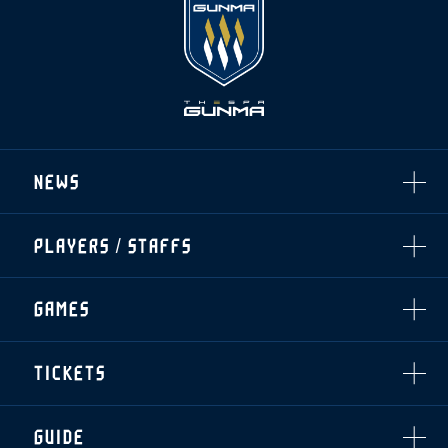
NEWS
ALL
PLAYERS / STAFFS
TOPICS
CLUB
選手・スタッフ一覧
GAMES
TOP TEAM
トレーニング見学について
CHALLENGERS
・注意事項
試合日程・結果
ACADEMY
TICKETS
・練習場ごとの注意事項
順位表
THESPARK
・練習場マップ
ホームイベント情報
OTHER
チケット情報
ファンレターの宛先
GUIDE
・前売・当日チケット