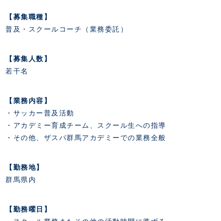
FANZONE
・優待チケット
スタジアムアクセス
・企画チケット
【募集職種】
スタジアムルール
インデックス
・招待チケット
普及・スクールコーチ（業務委託）
PARTNERS
クラブプロパティ
ファンクラブ
シーズンシート
スタジアムグルメ
グッズ
・シーズンシート
クラブパートナー
会場周辺案内図
【募集人数】
COMPANY
ザスパタイムズ
・法人シーズンシート
アシストパートナー
若干名
ホームイベント情報
各SNS
ザスパ応援店紹介
初心者向けのガイダンス
会社概要
マスコット
CHALLENGERS
ホームタウン活動
運営サポートスタッフ募集
【業務内容】
拠点一覧
クラブアンバサダー
スマイルキッズキャラバン
設営撤収応援隊募集
・サッカー普及活動
フィロソフィー
応援ベンダー設置のお願い
・アカデミー育成チーム、スクール生への指導
ACADEMY
クラブについて（エンブレム・ロゴ等）
ふるさと納税
・その他、ザスパ群馬アカデミーでの業務全般
HISTORY
アカデミー概要
Ladies U-18
お問い合わせ
SCHOOL
U-18
Ladies U-15
【勤務地】
U-15
スタッフ
群馬県内
スクール概要
TheSpark
U-12
スタッフ
各校紹介・アクセス
【勤務曜日】
ニュース