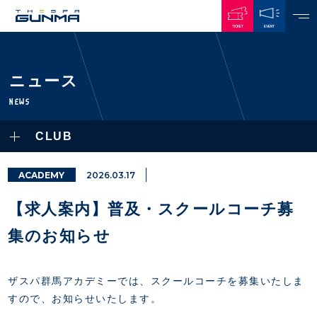
TICKET
EVENT
JAPANESE
ニュース
NEWS
NEWS
ALL
CLUB
PLAYERS / STAFFS
TOPICS
CLUB
選手・スタッフ一覧
ACADEMY
2026.03.17
GAMES
TOP TEAM
トレーニング見学について
CHALLENGERS
【求人案内】普及・スクールコーチ募
・注意事項
試合日程・結果
ACADEMY
TICKETS
・練習場ごとの注意事項
集のお知らせ
順位表
THESPARK
・練習場マップ
ホームイベント情報
OTHER
チケット情報
ファンレターの宛先
GUIDE
ザスパ群馬アカデミーでは、スクールコーチを募集いたしま
・前売・当日チケット
すので、お知らせいたします。
・発売日
INDEX