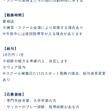
・スクール業務またその他の活動時間に準ずる
スクール会員規約
施設紹介
店舗エリアガイド
【勤務時間】
アクセス
要相談
Thesparkについて
※練習・スクール会場により前後する場合あり
お問い合わせ
※午前中には巡回指導等が入る場合があります
【給与】
18万円～/月
※経験や能力を考慮の上、決定します
※ウェア貸与
※スクール稼働日だけのスポット勤務の場合、給与体系変更
あり
【応募資格】
・専門学校卒業、大学卒業の方
・サッカーのプレー経験、指導経験がある方