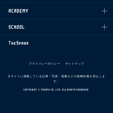
スマイルキッズキャラバン
設営撤収応援隊募集
フィロソフィー
応援ベンダー設置のお願い
ACADEMY
クラブについて（エンブレム・ロゴ等）
ふるさと納税
HISTORY
アカデミー概要
Ladies U-18
お問い合わせ
SCHOOL
U-18
Ladies U-15
U-15
スタッフ
スクール概要
TheSpark
U-12
スタッフ
各校紹介・アクセス
ニュース
スクール会員規約
施設紹介
プライバシーポリシー
サイトマップ
店舗エリアガイド
アクセス
当サイトに掲載している記事・写真・画像などの無断転載を禁止しま
Thesparkについて
す。
お問い合わせ
COPYRIGHT © THESPA CO.,LTD. ALLRIGHTS RESERVED.