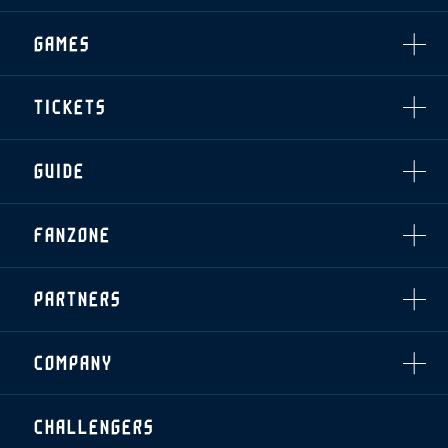
CLUB
選手・スタッフ一覧
GAMES
TOP TEAM
トレーニング見学について
CHALLENGERS
・注意事項
試合日程・結果
ACADEMY
TICKETS
・練習場ごとの注意事項
順位表
THESPARK
・練習場マップ
ホームイベント情報
OTHER
チケット情報
ファンレターの宛先
GUIDE
・前売・当日チケット
・発売日
INDEX
FANZONE
・優待チケット
スタジアムアクセス
・企画チケット
スタジアムルール
インデックス
・招待チケット
PARTNERS
クラブプロパティ
ファンクラブ
シーズンシート
スタジアムグルメ
グッズ
・シーズンシート
クラブパートナー
会場周辺案内図
COMPANY
ザスパタイムズ
・法人シーズンシート
アシストパートナー
ホームイベント情報
各SNS
ザスパ応援店紹介
初心者向けのガイダンス
会社概要
マスコット
CHALLENGERS
ホームタウン活動
運営サポートスタッフ募集
拠点一覧
クラブアンバサダー