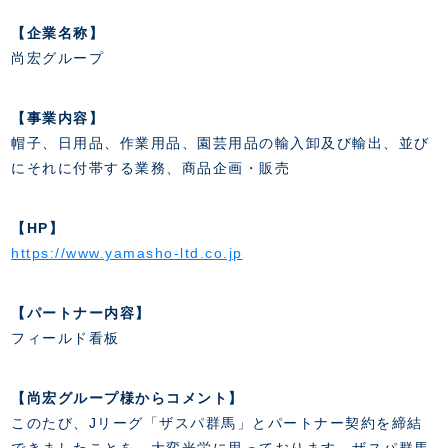
スクール会員規約
施設紹介
【企業名称】
店舗エリアガイド
尚宏グループ
アクセス
Thesparkについて
お問い合わせ
【事業内容】
帽子、日用品、作業用品、園芸用品の輸入卸及び輸出、並び
にそれに付帯する業務、商品企画・販売
【HP】
https://www.yamasho-ltd.co.jp
【パートナー内容】
フィールド看板
【尚宏グループ様からコメント】
このたび、Jリーグ「ザスパ群馬」とパートナー契約を締結