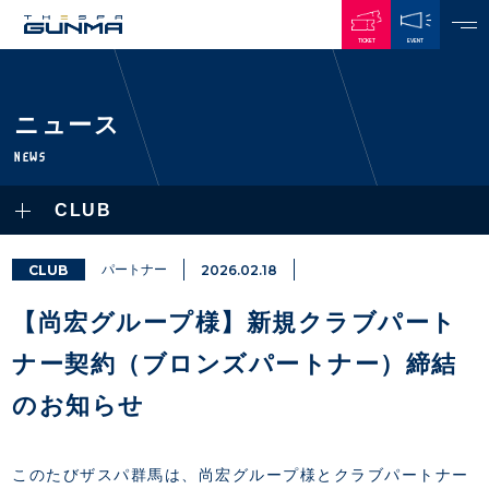
TICKET
EVENT
JAPANESE
ニュース
NEWS
NEWS
ALL
CLUB
PLAYERS / STAFFS
TOPICS
CLUB
選手・スタッフ一覧
CLUB
パートナー
2026.02.18
GAMES
TOP TEAM
トレーニング見学について
CHALLENGERS
【尚宏グループ様】新規クラブパート
・注意事項
試合日程・結果
ACADEMY
TICKETS
・練習場ごとの注意事項
ナー契約（ブロンズパートナー）締結
順位表
THESPARK
・練習場マップ
ホームイベント情報
OTHER
のお知らせ
チケット情報
ファンレターの宛先
GUIDE
・前売・当日チケット
・発売日
このたびザスパ群馬は、
尚宏グループ
様とクラブパートナー
INDEX