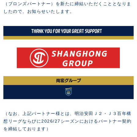
FANZONE
・優待チケット
（ブロンズパートナー）を新たに締結いただくこととなりま
スタジアムアクセス
・企画チケット
したので、お知らせいたします。
スタジアムルール
インデックス
・招待チケット
PARTNERS
クラブプロパティ
ファンクラブ
シーズンシート
スタジアムグルメ
グッズ
・シーズンシート
クラブパートナー
会場周辺案内図
COMPANY
ザスパタイムズ
・法人シーズンシート
アシストパートナー
ホームイベント情報
各SNS
ザスパ応援店紹介
初心者向けのガイダンス
会社概要
マスコット
CHALLENGERS
ホームタウン活動
運営サポートスタッフ募集
拠点一覧
クラブアンバサダー
スマイルキッズキャラバン
設営撤収応援隊募集
フィロソフィー
応援ベンダー設置のお願い
ACADEMY
クラブについて（エンブレム・ロゴ等）
ふるさと納税
HISTORY
アカデミー概要
Ladies U-18
お問い合わせ
SCHOOL
U-18
Ladies U-15
U-15
スタッフ
（なお、上記パートナー様とは、明治安田Ｊ２・Ｊ３百年構
スクール概要
TheSpark
U-12
想リーグならびに2026/27シーズンにおけるパートナー契約
スタッフ
を締結しております）
各校紹介・アクセス
ニュース