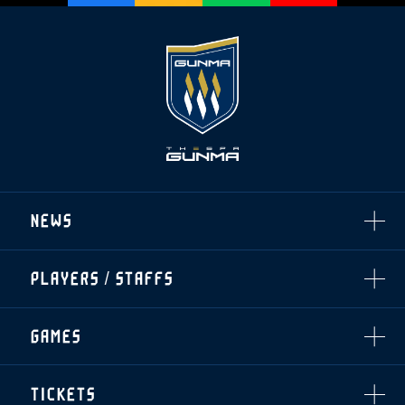
NEWS
ALL
PLAYERS / STAFFS
TOPICS
CLUB
選手・スタッフ一覧
GAMES
TOP TEAM
トレーニング見学について
CHALLENGERS
・注意事項
試合日程・結果
ACADEMY
TICKETS
・練習場ごとの注意事項
順位表
THESPARK