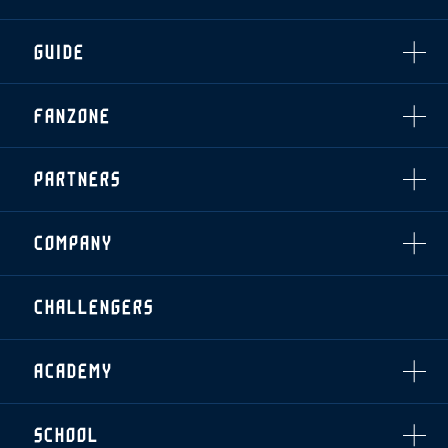
・練習場マップ
ホームイベント情報
OTHER
チケット情報
ファンレターの宛先
GUIDE
・前売・当日チケット
・発売日
INDEX
FANZONE
・優待チケット
スタジアムアクセス
・企画チケット
スタジアムルール
インデックス
・招待チケット
PARTNERS
クラブプロパティ
ファンクラブ
シーズンシート
スタジアムグルメ
グッズ
・シーズンシート
クラブパートナー
会場周辺案内図
COMPANY
ザスパタイムズ
・法人シーズンシート
アシストパートナー
ホームイベント情報
各SNS
ザスパ応援店紹介
初心者向けのガイダンス
会社概要
マスコット
CHALLENGERS
ホームタウン活動
運営サポートスタッフ募集
拠点一覧
クラブアンバサダー
スマイルキッズキャラバン
設営撤収応援隊募集
フィロソフィー
応援ベンダー設置のお願い
ACADEMY
クラブについて（エンブレム・ロゴ等）
ふるさと納税
HISTORY
アカデミー概要
Ladies U-18
お問い合わせ
SCHOOL
U-18
Ladies U-15