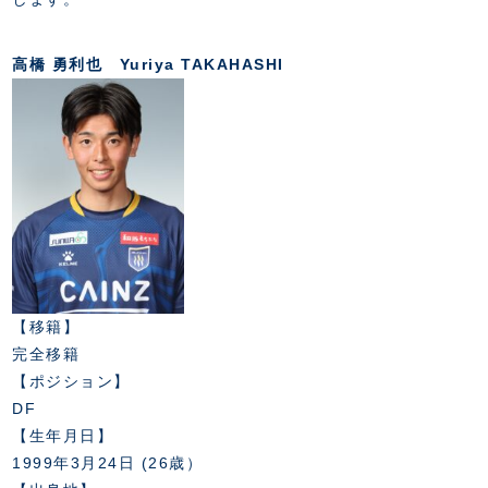
FANZONE
・優待チケット
スタジアムアクセス
・企画チケット
スタジアムルール
インデックス
・招待チケット
高橋 勇利也 Yuriya TAKAHASHI
PARTNERS
クラブプロパティ
ファンクラブ
シーズンシート
スタジアムグルメ
グッズ
・シーズンシート
クラブパートナー
会場周辺案内図
COMPANY
ザスパタイムズ
・法人シーズンシート
アシストパートナー
ホームイベント情報
各SNS
ザスパ応援店紹介
初心者向けのガイダンス
会社概要
マスコット
CHALLENGERS
ホームタウン活動
運営サポートスタッフ募集
拠点一覧
クラブアンバサダー
スマイルキッズキャラバン
設営撤収応援隊募集
フィロソフィー
応援ベンダー設置のお願い
ACADEMY
クラブについて（エンブレム・ロゴ等）
ふるさと納税
HISTORY
【移籍】
アカデミー概要
Ladies U-18
お問い合わせ
SCHOOL
完全移籍
U-18
Ladies U-15
【ポジション】
U-15
スタッフ
スクール概要
DF
TheSpark
U-12
スタッフ
【生年月日】
各校紹介・アクセス
1999年3月24日 (26歳）
ニュース