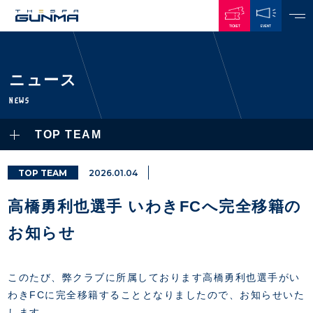
TICKET
EVENT
JAPANESE
ニュース
NEWS
NEWS
ALL
TOP TEAM
PLAYERS / STAFFS
TOPICS
CLUB
選手・スタッフ一覧
TOP TEAM
2026.01.04
GAMES
TOP TEAM
トレーニング見学について
CHALLENGERS
高橋勇利也選手 いわきFCへ完全移籍の
・注意事項
試合日程・結果
ACADEMY
TICKETS
・練習場ごとの注意事項
お知らせ
順位表
THESPARK
・練習場マップ
ホームイベント情報
OTHER
チケット情報
ファンレターの宛先
GUIDE
このたび、弊クラブに所属しております高橋勇利也選手がい
・前売・当日チケット
わきFCに完全移籍することとなりましたので、お知らせいた
・発売日
INDEX
します。