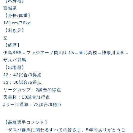
スクール会員規約
【出身地】
施設紹介
宮城県
店舗エリアガイド
【身長/体重】
アクセス
181cm/76kg
Thesparkについて
【利き足】
お問い合わせ
左
【経歴】
伊島SSS→ファジアーノ岡山U-15→東北高校→神奈川大学→
ザスパ群馬
【出場歴】
J2：42試合/3得点
J3：30試合/6得点
リーグカップ：2試合/0得点
天皇杯：10試合/1得点
Jリーグ通算：72試合/9得点
【高橋選手コメント】
「ザスパ群馬に関わるすべての皆さま、5年間ありがとうご