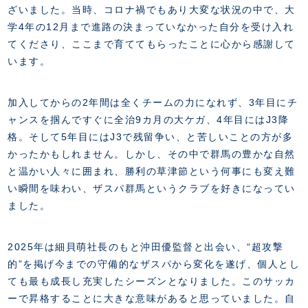
ざいました。当時、コロナ禍でもあり大変な状況の中で、大
学4年の12月まで進路の決まっていなかった自分を受け入れ
てくださり、ここまで育ててもらったことに心から感謝して
います。
加入してからの2年間は全くチームの力になれず、3年目にチ
ャンスを掴んですぐに全治9カ月の大ケガ、4年目にはJ3降
格。そして5年目にはJ3で残留争い、と苦しいことの方が多
かったかもしれません。しかし、その中で群馬の豊かな自然
と温かい人々に囲まれ、勝利の草津節という何事にも変え難
い瞬間を味わい、ザスパ群馬というクラブを好きになってい
ました。
2025年は細貝萌社長のもと沖田優監督と出会い、“超攻撃
的”を掲げ今までの守備的なザスパから変化を遂げ、個人とし
ても最も成長し充実したシーズンとなりました。このサッカ
ーで昇格することに大きな意味があると思っていました。自