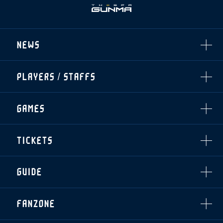
NEWS
ALL
PLAYERS / STAFFS
TOPICS
CLUB
選手・スタッフ一覧
GAMES
TOP TEAM
トレーニング見学について
CHALLENGERS
・注意事項
試合日程・結果
ACADEMY
TICKETS
・練習場ごとの注意事項
順位表
THESPARK
・練習場マップ
ホームイベント情報
OTHER
チケット情報
ファンレターの宛先
GUIDE
・前売・当日チケット
・発売日
INDEX
FANZONE
・優待チケット
スタジアムアクセス
・企画チケット
スタジアムルール