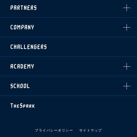
インデックス
・招待チケット
PARTNERS
クラブプロパティ
ファンクラブ
シーズンシート
スタジアムグルメ
グッズ
・シーズンシート
クラブパートナー
会場周辺案内図
COMPANY
ザスパタイムズ
・法人シーズンシート
アシストパートナー
ホームイベント情報
各SNS
ザスパ応援店紹介
初心者向けのガイダンス
会社概要
マスコット
CHALLENGERS
ホームタウン活動
運営サポートスタッフ募集
拠点一覧
クラブアンバサダー
スマイルキッズキャラバン
設営撤収応援隊募集
フィロソフィー
応援ベンダー設置のお願い
ACADEMY
クラブについて（エンブレム・ロゴ等）
ふるさと納税
HISTORY
アカデミー概要
Ladies U-18
お問い合わせ
SCHOOL
U-18
Ladies U-15
U-15
スタッフ
スクール概要
TheSpark
U-12
スタッフ
各校紹介・アクセス
ニュース
スクール会員規約
施設紹介
プライバシーポリシー
サイトマップ
店舗エリアガイド