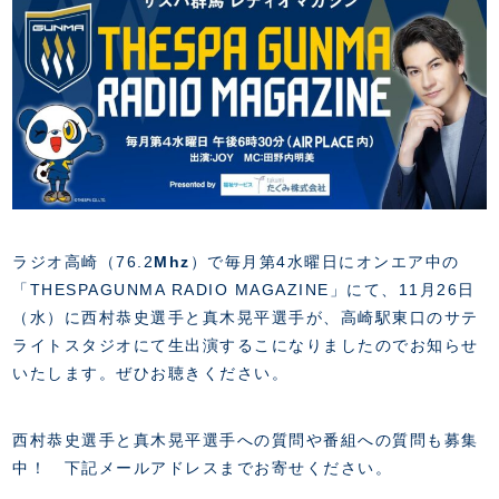
FANZONE
・優待チケット
スタジアムアクセス
・企画チケット
スタジアムルール
インデックス
・招待チケット
PARTNERS
クラブプロパティ
ファンクラブ
シーズンシート
スタジアムグルメ
グッズ
・シーズンシート
クラブパートナー
会場周辺案内図
COMPANY
ザスパタイムズ
・法人シーズンシート
アシストパートナー
ホームイベント情報
各SNS
ザスパ応援店紹介
初心者向けのガイダンス
会社概要
マスコット
CHALLENGERS
ホームタウン活動
運営サポートスタッフ募集
拠点一覧
クラブアンバサダー
スマイルキッズキャラバン
設営撤収応援隊募集
フィロソフィー
ラジオ高崎（76.2
Mhz
）で毎月第4水曜日にオンエア中の
応援ベンダー設置のお願い
ACADEMY
クラブについて（エンブレム・ロゴ等）
「THESPAGUNMA RADIO MAGAZINE」にて、11月26日
ふるさと納税
HISTORY
（水）に西村恭史選手と真木晃平選手が、高崎駅東口のサテ
アカデミー概要
Ladies U-18
ライトスタジオにて生出演するこになりましたのでお知らせ
お問い合わせ
SCHOOL
U-18
Ladies U-15
いたします。ぜひお聴きください。
U-15
スタッフ
スクール概要
TheSpark
U-12
西村恭史選手と真木晃平選手への質問や番組への質問も募集
スタッフ
中！ 下記メールアドレスまでお寄せください。
各校紹介・アクセス
ニュース