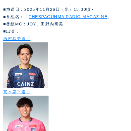
スクール会員規約
施設紹介
■放送日：2025年11月26日（水）18:30頃～
店舗エリアガイド
■番組名：「
THESPAGUNMA RADIO MAGAZINE
」
アクセス
■番組MC：JOY、田野内明美
Thesparkについて
■出演：
お問い合わせ
西村恭史選手
真木晃平選手