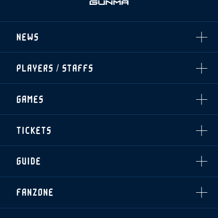
NEWS
ALL
PLAYERS / STAFFS
TOPICS
CLUB
選手・スタッフ一覧
GAMES
TOP TEAM
トレーニング見学について
CHALLENGERS
・注意事項
試合日程・結果
ACADEMY
TICKETS
・練習場ごとの注意事項
順位表
THESPARK
・練習場マップ
ホームイベント情報
OTHER
チケット情報
ファンレターの宛先
GUIDE
・前売・当日チケット
・発売日
INDEX
FANZONE
・優待チケット
スタジアムアクセス
・企画チケット
スタジアムルール
インデックス
・招待チケット