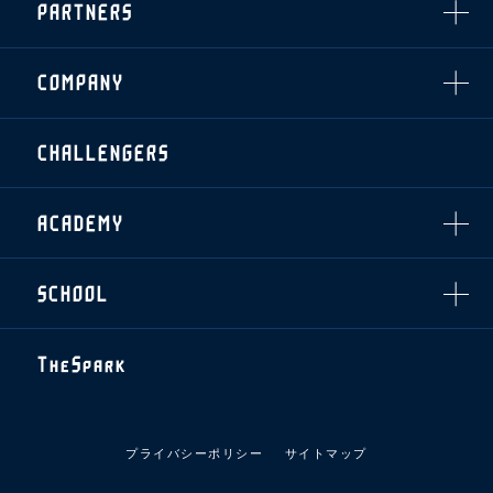
PARTNERS
クラブプロパティ
ファンクラブ
シーズンシート
スタジアムグルメ
グッズ
・シーズンシート
クラブパートナー
会場周辺案内図
COMPANY
ザスパタイムズ
・法人シーズンシート
アシストパートナー
ホームイベント情報
各SNS
ザスパ応援店紹介
初心者向けのガイダンス
会社概要
マスコット
CHALLENGERS
ホームタウン活動
運営サポートスタッフ募集
拠点一覧
クラブアンバサダー
スマイルキッズキャラバン
設営撤収応援隊募集
フィロソフィー
応援ベンダー設置のお願い
ACADEMY
クラブについて（エンブレム・ロゴ等）
ふるさと納税
HISTORY
アカデミー概要
Ladies U-18
お問い合わせ
SCHOOL
U-18
Ladies U-15
U-15
スタッフ
スクール概要
TheSpark
U-12
スタッフ
各校紹介・アクセス
ニュース
スクール会員規約
施設紹介
プライバシーポリシー
サイトマップ
店舗エリアガイド