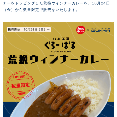
FANZONE
・優待チケット
ナーをトッピングした荒挽ウインナーカレーを、10月24日
スタジアムアクセス
・企画チケット
（金）から数量限定で販売をいたします。
スタジアムルール
インデックス
・招待チケット
PARTNERS
クラブプロパティ
ファンクラブ
シーズンシート
スタジアムグルメ
グッズ
・シーズンシート
クラブパートナー
会場周辺案内図
COMPANY
ザスパタイムズ
・法人シーズンシート
アシストパートナー
ホームイベント情報
各SNS
ザスパ応援店紹介
初心者向けのガイダンス
会社概要
マスコット
CHALLENGERS
ホームタウン活動
運営サポートスタッフ募集
拠点一覧
クラブアンバサダー
スマイルキッズキャラバン
設営撤収応援隊募集
フィロソフィー
応援ベンダー設置のお願い
ACADEMY
クラブについて（エンブレム・ロゴ等）
ふるさと納税
HISTORY
アカデミー概要
Ladies U-18
お問い合わせ
SCHOOL
U-18
Ladies U-15
U-15
スタッフ
スクール概要
TheSpark
U-12
スタッフ
各校紹介・アクセス
ニュース