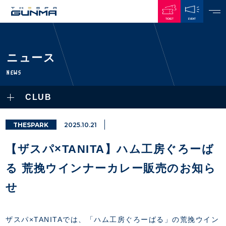
TICKET
EVENT
JAPANESE
ニュース
NEWS
NEWS
ALL
CLUB
PLAYERS / STAFFS
TOPICS
CLUB
選手・スタッフ一覧
THESPARK
2025.10.21
GAMES
TOP TEAM
トレーニング見学について
CHALLENGERS
【ザスパ×TANITA】ハム工房ぐろーば
・注意事項
試合日程・結果
ACADEMY
TICKETS
・練習場ごとの注意事項
る 荒挽ウインナーカレー販売のお知ら
順位表
THESPARK
・練習場マップ
ホームイベント情報
OTHER
せ
チケット情報
ファンレターの宛先
GUIDE
・前売・当日チケット
・発売日
ザスパ×TANITAでは、「ハム工房ぐろーばる」の荒挽ウイン
INDEX