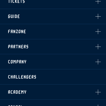
TICKETS
・練習場ごとの注意事項
順位表
THESPARK
・練習場マップ
ホームイベント情報
OTHER
チケット情報
ファンレターの宛先
GUIDE
・前売・当日チケット
・発売日
INDEX
FANZONE
・優待チケット
スタジアムアクセス
・企画チケット
スタジアムルール
インデックス
・招待チケット
PARTNERS
クラブプロパティ
ファンクラブ
シーズンシート
スタジアムグルメ
グッズ
・シーズンシート
クラブパートナー
会場周辺案内図
COMPANY
ザスパタイムズ
・法人シーズンシート
アシストパートナー
ホームイベント情報
各SNS
ザスパ応援店紹介
初心者向けのガイダンス
会社概要
マスコット
CHALLENGERS
ホームタウン活動
運営サポートスタッフ募集
拠点一覧
クラブアンバサダー
スマイルキッズキャラバン
設営撤収応援隊募集
フィロソフィー
応援ベンダー設置のお願い
ACADEMY
クラブについて（エンブレム・ロゴ等）
ふるさと納税
HISTORY
アカデミー概要
Ladies U-18
お問い合わせ