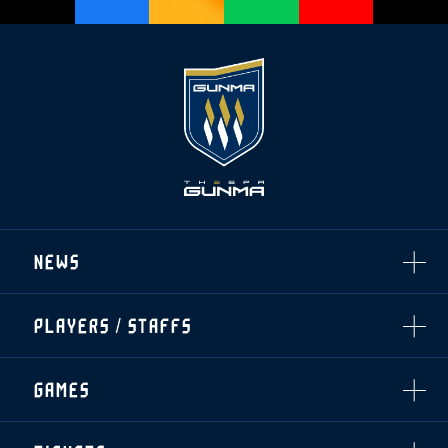
NEWS
ALL
PLAYERS / STAFFS
TOPICS
CLUB
選手・スタッフ一覧
GAMES
TOP TEAM
トレーニング見学について
CHALLENGERS
・注意事項
試合日程・結果
ACADEMY