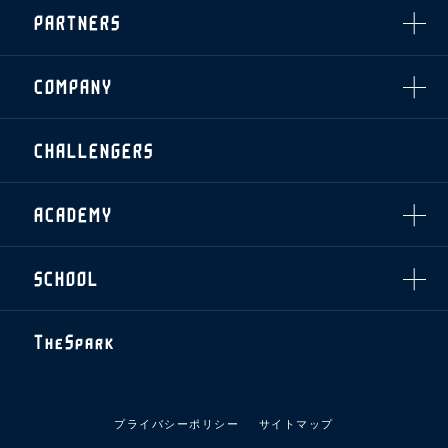
インデックス
・招待チケット
PARTNERS
クラブプロパティ
ファンクラブ
シーズンシート
スタジアムグルメ
グッズ
・シーズンシート
クラブパートナー
会場周辺案内図
COMPANY
ザスパタイムズ
・法人シーズンシート
アシストパートナー
ホームイベント情報
各SNS
ザスパ応援店紹介
初心者向けのガイダンス
会社概要
マスコット
CHALLENGERS
ホームタウン活動
運営サポートスタッフ募集
拠点一覧
クラブアンバサダー
スマイルキッズキャラバン
設営撤収応援隊募集
フィロソフィー
応援ベンダー設置のお願い
ACADEMY
クラブについて（エンブレム・ロゴ等）
ふるさと納税
HISTORY
アカデミー概要
Ladies U-18
お問い合わせ
SCHOOL
U-18
Ladies U-15
U-15
スタッフ
スクール概要
TheSpark
U-12
スタッフ
各校紹介・アクセス
ニュース
スクール会員規約
施設紹介
プライバシーポリシー
サイトマップ
店舗エリアガイド