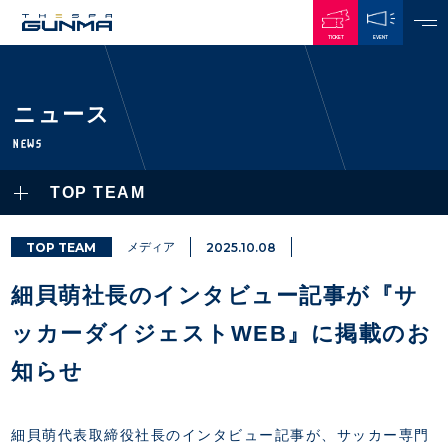
TICKET
EVENT
JAPANESE
ニュース
NEWS
NEWS
ALL
TOP TEAM
PLAYERS / STAFFS
TOPICS
CLUB
選手・スタッフ一覧
TOP TEAM
メディア
2025.10.08
GAMES
TOP TEAM
トレーニング見学について
CHALLENGERS
細貝萌社長のインタビュー記事が『サ
・注意事項
試合日程・結果
ACADEMY
TICKETS
・練習場ごとの注意事項
ッカーダイジェストWEB』に掲載のお
順位表
THESPARK
・練習場マップ
ホームイベント情報
OTHER
知らせ
チケット情報
ファンレターの宛先
GUIDE
・前売・当日チケット
・発売日
細貝萌代表取締役社長のインタビュー記事が、サッカー専門
INDEX