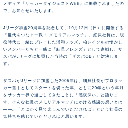
FANZONE
・優待チケット
メディア『サッカーダイジェストWEB』に掲載されましたの
スタジアムアクセス
・企画チケット
で、お知らせいたします。
スタジアムルール
インデックス
・招待チケット
PARTNERS
クラブプロパティ
ファンクラブ
シーズンシート
スタジアムグルメ
Jリーグ加盟20周年を記念して、10月12日（日）に開催する
グッズ
・シーズンシート
クラブパートナー
会場周辺案内図
『世代をつなぐ一戦！ メモリアルマッチ』。細貝社長は、現
COMPANY
ザスパタイムズ
・法人シーズンシート
アシストパートナー
ホームイベント情報
役時代に一緒にプレーした浦和レッズ、柏レイソルの懐かし
各SNS
ザスパ応援店紹介
初心者向けのガイダンス
いメンバーたちと一緒に「細貝フレンズ」として参戦し、ザ
会社概要
マスコット
CHALLENGERS
ホームタウン活動
運営サポートスタッフ募集
スパがJリーグに加盟した当時の「ザスパOB」と対決しま
拠点一覧
クラブアンバサダー
スマイルキッズキャラバン
す。
設営撤収応援隊募集
フィロソフィー
応援ベンダー設置のお願い
ACADEMY
クラブについて（エンブレム・ロゴ等）
ふるさと納税
ザスパがJリーグに加盟した2005年は、細貝社長がプロサッ
HISTORY
カー選手としてスタートを切った年。ともに20年という年月
アカデミー概要
Ladies U-18
お問い合わせ
SCHOOL
をサッカー界で過ごしてきたことに「感慨深い」と語りま
U-18
Ladies U-15
す。そんな社長のメモリアルマッチにかける感謝の想いとは
U-15
スタッフ
スクール概要
――。「とにかく見て楽しんでいただければ」という社長の
TheSpark
U-12
スタッフ
気持ちを感じていただければと思います。
各校紹介・アクセス
ニュース