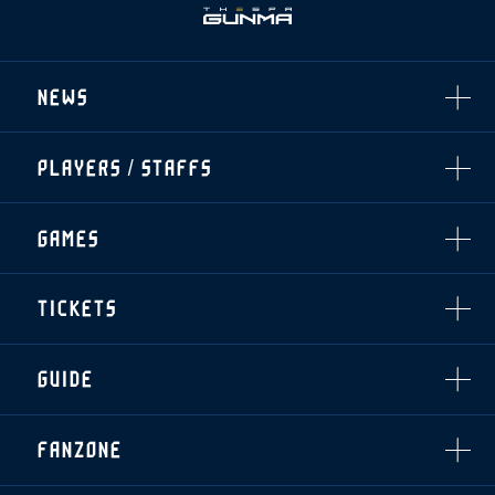
NEWS
ALL
PLAYERS / STAFFS
TOPICS
CLUB
選手・スタッフ一覧
GAMES
TOP TEAM
トレーニング見学について
CHALLENGERS
・注意事項
試合日程・結果
ACADEMY
TICKETS
・練習場ごとの注意事項
順位表
THESPARK
・練習場マップ
ホームイベント情報
OTHER
チケット情報
ファンレターの宛先
GUIDE
・前売・当日チケット
・発売日
INDEX
FANZONE
・優待チケット
スタジアムアクセス
・企画チケット
スタジアムルール