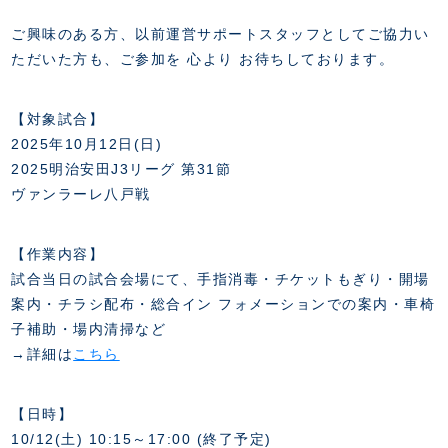
FANZONE
・優待チケット
スタジアムアクセス
・企画チケット
ご興味のある方、以前運営サポートスタッフとしてご協力い
スタジアムルール
インデックス
・招待チケット
ただいた方も、ご参加を 心より お待ちしております。
PARTNERS
クラブプロパティ
ファンクラブ
シーズンシート
スタジアムグルメ
グッズ
・シーズンシート
クラブパートナー
会場周辺案内図
【対象試合】
COMPANY
ザスパタイムズ
・法人シーズンシート
アシストパートナー
2025年10月12日(日)
ホームイベント情報
各SNS
ザスパ応援店紹介
2025明治安田J3リーグ 第31節
初心者向けのガイダンス
会社概要
マスコット
CHALLENGERS
ヴァンラーレ八戸戦
ホームタウン活動
運営サポートスタッフ募集
拠点一覧
クラブアンバサダー
スマイルキッズキャラバン
設営撤収応援隊募集
フィロソフィー
応援ベンダー設置のお願い
【作業内容】
ACADEMY
クラブについて（エンブレム・ロゴ等）
ふるさと納税
試合当日の試合会場にて、手指消毒・チケットもぎり・開場
HISTORY
案内・チラシ配布・総合イン フォメーションでの案内・車椅
アカデミー概要
Ladies U-18
お問い合わせ
SCHOOL
子補助・場内清掃など
U-18
Ladies U-15
→詳細は
こちら
U-15
スタッフ
スクール概要
TheSpark
U-12
スタッフ
【日時】
各校紹介・アクセス
ニュース
10/12(土) 10:15～17:00 (終了予定)