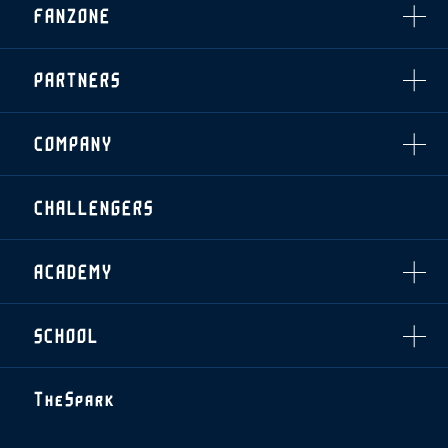
FANZONE
・優待チケット
スタジアムアクセス
・企画チケット
スタジアムルール
インデックス
・招待チケット
PARTNERS
クラブプロパティ
ファンクラブ
シーズンシート
スタジアムグルメ
グッズ
・シーズンシート
クラブパートナー
会場周辺案内図
COMPANY
ザスパタイムズ
・法人シーズンシート
アシストパートナー
ホームイベント情報
各SNS
ザスパ応援店紹介
初心者向けのガイダンス
会社概要
マスコット
CHALLENGERS
ホームタウン活動
運営サポートスタッフ募集
拠点一覧
クラブアンバサダー
スマイルキッズキャラバン
設営撤収応援隊募集
フィロソフィー
応援ベンダー設置のお願い
ACADEMY
クラブについて（エンブレム・ロゴ等）
ふるさと納税
HISTORY
アカデミー概要
Ladies U-18
お問い合わせ
SCHOOL
U-18
Ladies U-15
U-15
スタッフ
スクール概要
TheSpark
U-12
スタッフ
各校紹介・アクセス
ニュース