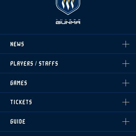
NEWS
ALL
PLAYERS / STAFFS
TOPICS
CLUB
選手・スタッフ一覧
GAMES
TOP TEAM
トレーニング見学について
CHALLENGERS
・注意事項
試合日程・結果
ACADEMY
TICKETS
・練習場ごとの注意事項
順位表
THESPARK
・練習場マップ
ホームイベント情報
OTHER
チケット情報
ファンレターの宛先
GUIDE
・前売・当日チケット
・発売日
INDEX