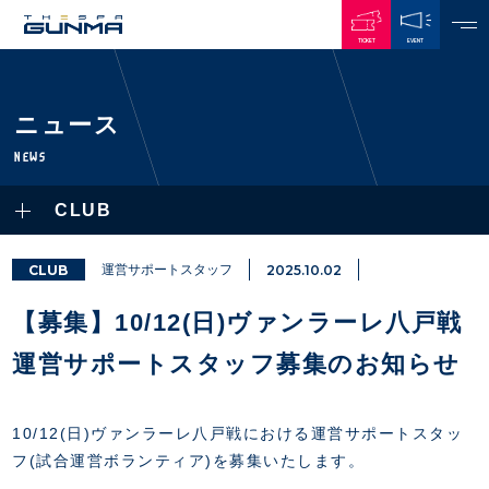
TICKET
EVENT
JAPANESE
ニュース
NEWS
NEWS
ALL
CLUB
PLAYERS / STAFFS
TOPICS
CLUB
選手・スタッフ一覧
CLUB
運営サポートスタッフ
2025.10.02
GAMES
TOP TEAM
トレーニング見学について
CHALLENGERS
【募集】10/12(日)ヴァンラーレ八戸戦
・注意事項
試合日程・結果
ACADEMY
TICKETS
・練習場ごとの注意事項
運営サポートスタッフ募集のお知らせ
順位表
THESPARK
・練習場マップ
ホームイベント情報
OTHER
チケット情報
ファンレターの宛先
GUIDE
10/12(日)ヴァンラーレ八戸戦における運営サポートスタッ
・前売・当日チケット
フ(試合運営ボランティア)を募集いたします。
・発売日
INDEX