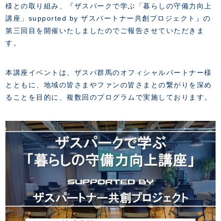
FANZONE
・優待チケット
様との取り組み、『ザスパークで学ぶ「暮らしの守備力向上
スタジアムアクセス
・企画チケット
講座」supported by ザスパートナー共創プロジェクト』の
スタジアムルール
インデックス
・招待チケット
第三回目を開催いたしましたのでご報告させていただきま
PARTNERS
クラブプロパティ
ファンクラブ
シーズンシート
す。
スタジアムグルメ
グッズ
・シーズンシート
クラブパートナー
会場周辺案内図
COMPANY
ザスパタイムズ
・法人シーズンシート
アシストパートナー
ホームイベント情報
本講座イベントは、ザスパ群馬のオフィシャルパートナー様
各SNS
ザスパ応援店紹介
初心者向けのガイダンス
とともに、地域の皆さまやファンの皆さまとの繋がりを深め
会社概要
マスコット
CHALLENGERS
ホームタウン活動
運営サポートスタッフ募集
ることを目的に、複数回のプログラムで実施しております。
拠点一覧
クラブアンバサダー
スマイルキッズキャラバン
設営撤収応援隊募集
フィロソフィー
応援ベンダー設置のお願い
ACADEMY
クラブについて（エンブレム・ロゴ等）
ふるさと納税
HISTORY
アカデミー概要
Ladies U-18
お問い合わせ
SCHOOL
U-18
Ladies U-15
U-15
スタッフ
スクール概要
TheSpark
U-12
スタッフ
各校紹介・アクセス
ニュース