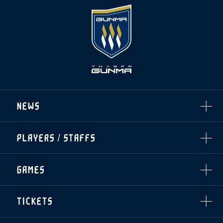
NEWS
ALL
PLAYERS / STAFFS
TOPICS
CLUB
選手・スタッフ一覧
GAMES
TOP TEAM
トレーニング見学について
CHALLENGERS
・注意事項
試合日程・結果
ACADEMY
TICKETS
・練習場ごとの注意事項
順位表
THESPARK
・練習場マップ
ホームイベント情報
OTHER