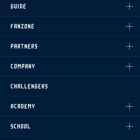
チケット情報
ファンレターの宛先
GUIDE
・前売・当日チケット
・発売日
INDEX
FANZONE
・優待チケット
スタジアムアクセス
・企画チケット
スタジアムルール
インデックス
・招待チケット
PARTNERS
クラブプロパティ
ファンクラブ
シーズンシート
スタジアムグルメ
グッズ
・シーズンシート
クラブパートナー
会場周辺案内図
COMPANY
ザスパタイムズ
・法人シーズンシート
アシストパートナー
ホームイベント情報
各SNS
ザスパ応援店紹介
初心者向けのガイダンス
会社概要
マスコット
CHALLENGERS
ホームタウン活動
運営サポートスタッフ募集
拠点一覧
クラブアンバサダー
スマイルキッズキャラバン
設営撤収応援隊募集
フィロソフィー
応援ベンダー設置のお願い
ACADEMY
クラブについて（エンブレム・ロゴ等）
ふるさと納税
HISTORY
アカデミー概要
Ladies U-18
お問い合わせ
SCHOOL
U-18
Ladies U-15
U-15
スタッフ