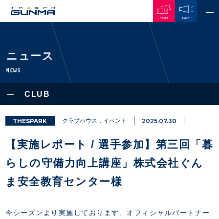
TICKET
EVENT
JAPANESE
ニュース
NEWS
NEWS
ALL
CLUB
PLAYERS / STAFFS
TOPICS
CLUB
選手・スタッフ一覧
THESPARK
クラブハウス，イベント
2025.07.30
GAMES
TOP TEAM
トレーニング見学について
CHALLENGERS
【実施レポート / 選手参加】第三回「暮
・注意事項
試合日程・結果
ACADEMY
TICKETS
・練習場ごとの注意事項
らしの守備力向上講座」株式会社ぐん
順位表
THESPARK
・練習場マップ
ホームイベント情報
OTHER
ま安全教育センター様
チケット情報
ファンレターの宛先
GUIDE
・前売・当日チケット
・発売日
今シーズンより実施しております、オフィシャルパートナー
INDEX