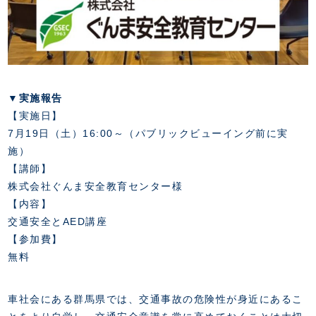
スクール会員規約
施設紹介
店舗エリアガイド
アクセス
Thesparkについて
お問い合わせ
▼実施報告
【実施日】
7月19日（土）16:00～（パブリックビューイング前に実
施）
【講師】
株式会社ぐんま安全教育センター様
【内容】
交通安全とAED講座
【参加費】
無料
車社会にある群馬県では、交通事故の危険性が身近にあるこ