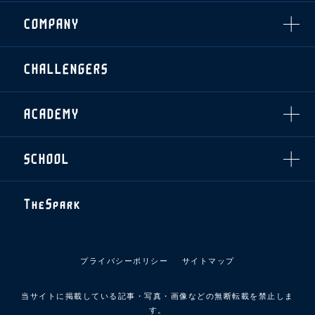
グッズ
・シーズンシート
クラブパートナー
会場周辺案内図
COMPANY
ザスパタイムズ
・法人シーズンシート
アシストパートナー
ホームイベント情報
各SNS
ザスパ応援店紹介
初心者向けのガイダンス
会社概要
マスコット
CHALLENGERS
ホームタウン活動
運営サポートスタッフ募集
拠点一覧
クラブアンバサダー
スマイルキッズキャラバン
設営撤収応援隊募集
フィロソフィー
応援ベンダー設置のお願い
ACADEMY
クラブについて（エンブレム・ロゴ等）
ふるさと納税
HISTORY
アカデミー概要
Ladies U-18
お問い合わせ
SCHOOL
U-18
Ladies U-15
U-15
スタッフ
スクール概要
TheSpark
U-12
スタッフ
各校紹介・アクセス
ニュース
スクール会員規約
施設紹介
プライバシーポリシー
サイトマップ
店舗エリアガイド
アクセス
当サイトに掲載している記事・写真・画像などの無断転載を禁止しま
Thesparkについて
す。