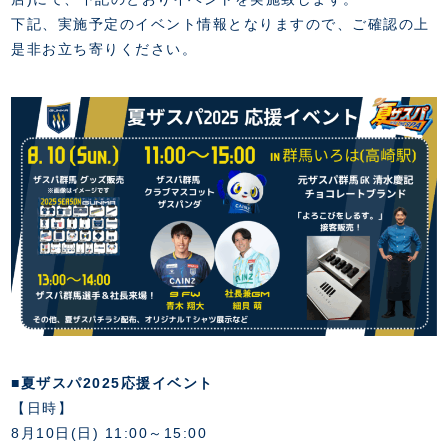
FANZONE
・優待チケット
スタジアムアクセス
下記、実施予定のイベント情報となりますので、ご確認の上
・企画チケット
スタジアムルール
是非お立ち寄りください。
インデックス
・招待チケット
PARTNERS
クラブプロパティ
ファンクラブ
シーズンシート
スタジアムグルメ
グッズ
・シーズンシート
クラブパートナー
会場周辺案内図
COMPANY
ザスパタイムズ
・法人シーズンシート
アシストパートナー
ホームイベント情報
各SNS
ザスパ応援店紹介
初心者向けのガイダンス
会社概要
マスコット
CHALLENGERS
ホームタウン活動
運営サポートスタッフ募集
拠点一覧
クラブアンバサダー
スマイルキッズキャラバン
設営撤収応援隊募集
フィロソフィー
応援ベンダー設置のお願い
ACADEMY
クラブについて（エンブレム・ロゴ等）
ふるさと納税
HISTORY
アカデミー概要
Ladies U-18
お問い合わせ
SCHOOL
U-18
Ladies U-15
U-15
スタッフ
スクール概要
■夏ザスパ2025応援イベント
TheSpark
U-12
スタッフ
【日時】
各校紹介・アクセス
8月10日(日) 11:00～15:00
ニュース