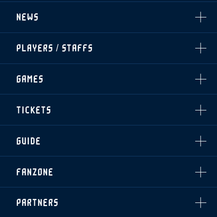
NEWS
ALL
PLAYERS / STAFFS
TOPICS
CLUB
選手・スタッフ一覧
GAMES
TOP TEAM
トレーニング見学について
CHALLENGERS
・注意事項
試合日程・結果
ACADEMY
TICKETS
・練習場ごとの注意事項
順位表
THESPARK
・練習場マップ
ホームイベント情報
OTHER
チケット情報
ファンレターの宛先
GUIDE
・前売・当日チケット
・発売日
INDEX
FANZONE
・優待チケット
スタジアムアクセス
・企画チケット
スタジアムルール
インデックス
・招待チケット
PARTNERS
クラブプロパティ
ファンクラブ
シーズンシート
スタジアムグルメ