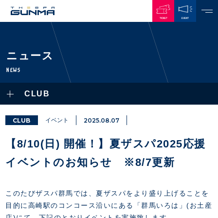
TICKET
EVENT
JAPANESE
ニュース
NEWS
NEWS
ALL
CLUB
PLAYERS / STAFFS
TOPICS
CLUB
選手・スタッフ一覧
CLUB
イベント
2025.08.07
GAMES
TOP TEAM
トレーニング見学について
CHALLENGERS
【8/10(日) 開催！】夏ザスパ2025応援
・注意事項
試合日程・結果
ACADEMY
TICKETS
・練習場ごとの注意事項
イベントのお知らせ ※8/7更新
順位表
THESPARK
・練習場マップ
ホームイベント情報
OTHER
チケット情報
ファンレターの宛先
GUIDE
このたびザスパ群馬では、夏ザスパをより盛り上げることを
・前売・当日チケット
目的に高崎駅のコンコース沿いにある「群馬いろは」(お土産
・発売日
INDEX
店)にて、下記のとおりイベントを実施致します。