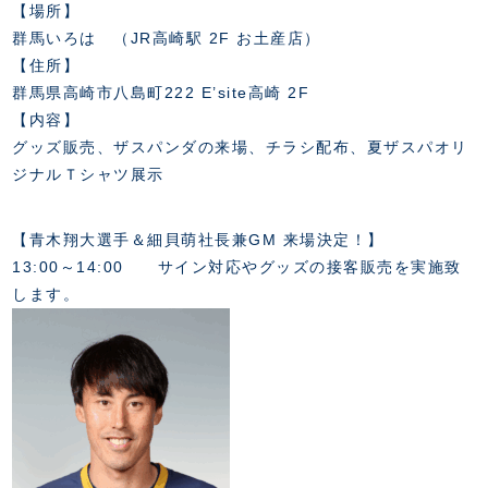
スクール会員規約
【場所】
施設紹介
群馬いろは （JR高崎駅 2F お土産店）
店舗エリアガイド
【住所】
アクセス
群馬県高崎市八島町222 E’site高崎 2F
Thesparkについて
【内容】
お問い合わせ
グッズ販売、ザスパンダの来場、チラシ配布、夏ザスパオリ
ジナルＴシャツ展示
【青木翔大選手＆細貝萌社長兼GM 来場決定！】
13:00～14:00 サイン対応やグッズの接客販売を実施致
します。