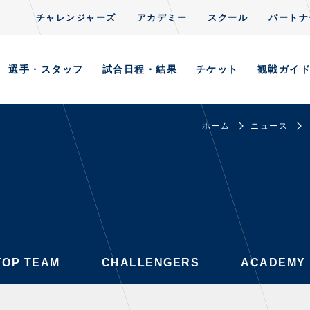
チャレンジャーズ
アカデミー
スクール
パートナ
CLUB
S
TOP TEAM
CHALLENGERS
ACADEMY
選手・スタッフ
試合日程・結果
チケット
観戦ガイ
ホーム
ニュース
AYERS / STAFFS
GAMES
・スタッフ一覧
試合日程・結果
ーニング見学について
順位表
意事項
ホームイベント情報
習場ごとの注意事項
TOP TEAM
CHALLENGERS
ACADEMY
習場マップ
ンレターの宛先