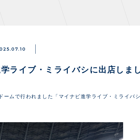
025.07.10
NZONE
PARTNERS
進学ライブ・ミライバシに出店しま
デックス
クラブパートナー
ンクラブ
アシストパートナー
ンドームで行われました「マイナビ進学ライブ・ミライバ
ズ
ザスパ応援店紹介
パタイムズ
ホームタウン活動
S
スマイルキッズキャラバン
コット
応援ベンダー設置のお願い