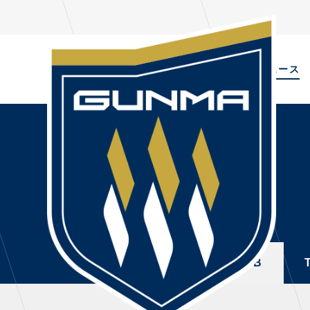
ALL
TOPIC
ニュース
NEWS
PL
ALL
選手
ニュース
NEWS
TOPICS
トレ
CLUB
・注
TOP TEAM
・練
ALL
TOPICS
CLUB
CHALLENGERS
・練
ACADEMY
ファ