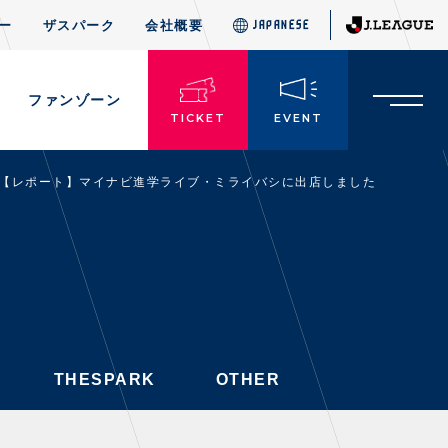
ー
ザスパーク
会社概要
JAPANESE
JAPANESE
THESPARK
OTHER
ド
ファンゾーン
TICKET
EVENT
【レポート】マイナビ進学ライブ・ミライバシに出店しました
TICKETS
チケット情報
・前売・当日チケット
・発売日
・優待チケット
THESPARK
OTHER
・企画チケット
・招待チケット