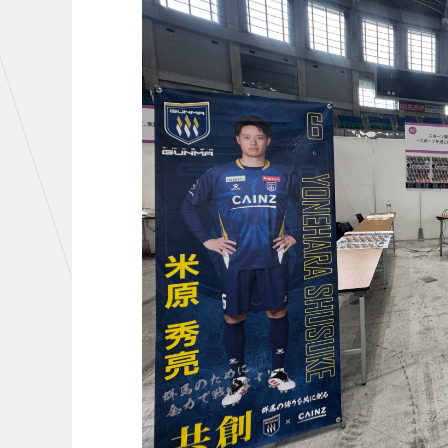
初心者向けのガイダンス
クラ
運営サポートスタッフ募集
設営撤収応援隊募集
CHALLENGERS
AC
U-18
U-15
U-12