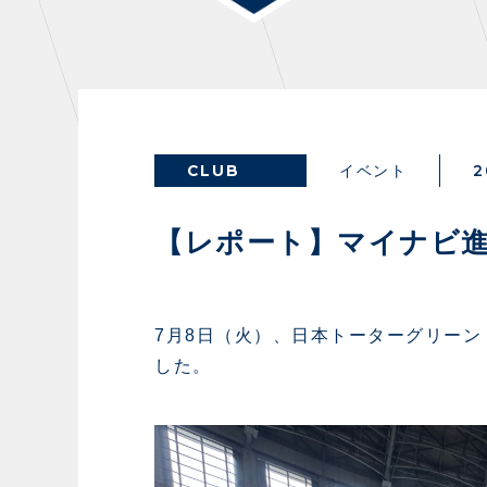
THESPARK
OTHER
CLUB
2
イベント
GUIDE
FA
【レポート】マイナビ
スタジアムアクセス
イン
スタジアムルール
ファ
7月8日（火）、日本トーターグリー
した。
クラブプロパティ
グッ
スタジアムグルメ
ザス
会場周辺案内図
各SN
ホームイベント情報
マス