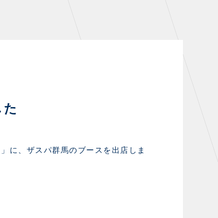
シーズンシート
・シーズンシート
・法人シーズンシート
COMPANY
した
会社概要
拠点一覧
シ」に、ザスパ群馬のブースを出店しま
フィロソフィー
クラブについて（エンブレム・ロゴ
等）
HISTORY