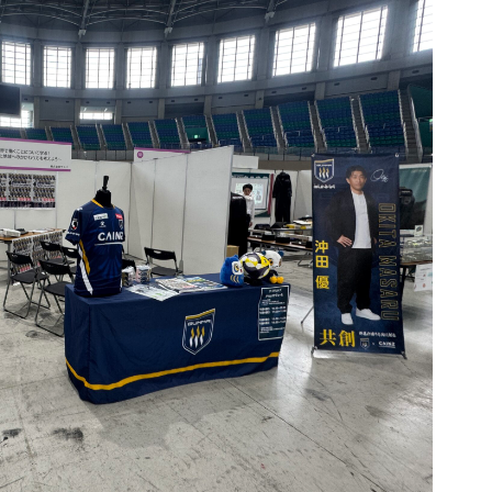
ブアンバサダー
ふるさと納税
ADEMY
SCHOOL
Ladies U-18
スクール概要
Ladies U-15
スタッフ
スタッフ
各校紹介・アクセス
スクール会員規約