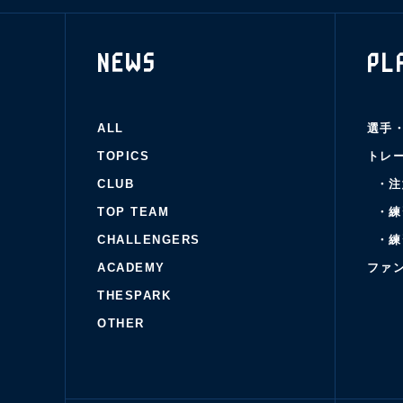
NEWS
PL
ALL
選手
TOPICS
トレ
CLUB
・注
TOP TEAM
・練
CHALLENGERS
・練
ACADEMY
ファ
THESPARK
OTHER