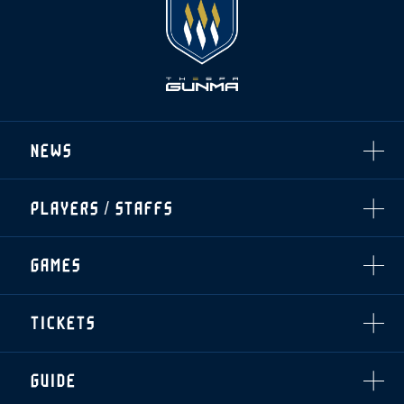
NEWS
ALL
PLAYERS / STAFFS
TOPICS
CLUB
選手・スタッフ一覧
GAMES
TOP TEAM
トレーニング見学について
CHALLENGERS
・注意事項
試合日程・結果
ACADEMY
TICKETS
・練習場ごとの注意事項
順位表
THESPARK
・練習場マップ
ホームイベント情報
OTHER
チケット情報
ファンレターの宛先
GUIDE
・前売・当日チケット