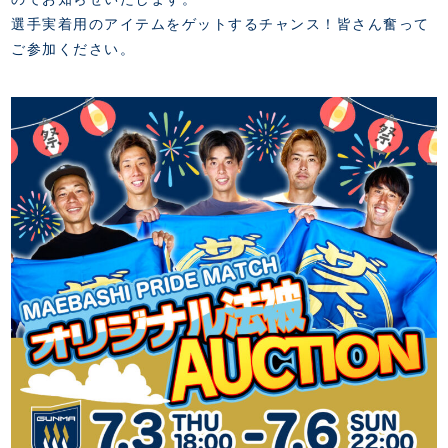
FANZONE
・優待チケット
スタジアムアクセス
選手実着用のアイテムをゲットするチャンス！皆さん奮って
・企画チケット
スタジアムルール
ご参加ください。
インデックス
・招待チケット
PARTNERS
クラブプロパティ
ファンクラブ
シーズンシート
スタジアムグルメ
グッズ
・シーズンシート
クラブパートナー
会場周辺案内図
COMPANY
ザスパタイムズ
・法人シーズンシート
アシストパートナー
ホームイベント情報
各SNS
ザスパ応援店紹介
初心者向けのガイダンス
会社概要
マスコット
CHALLENGERS
ホームタウン活動
運営サポートスタッフ募集
拠点一覧
クラブアンバサダー
スマイルキッズキャラバン
設営撤収応援隊募集
フィロソフィー
応援ベンダー設置のお願い
ACADEMY
クラブについて（エンブレム・ロゴ等）
ふるさと納税
HISTORY
アカデミー概要
Ladies U-18
お問い合わせ
SCHOOL
U-18
Ladies U-15
U-15
スタッフ
スクール概要
TheSpark
U-12
スタッフ
各校紹介・アクセス
ニュース