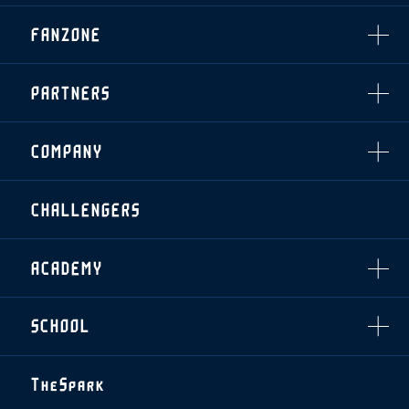
・発売日
INDEX
FANZONE
・優待チケット
スタジアムアクセス
・企画チケット
スタジアムルール
インデックス
・招待チケット
PARTNERS
クラブプロパティ
ファンクラブ
シーズンシート
スタジアムグルメ
グッズ
・シーズンシート
クラブパートナー
会場周辺案内図
COMPANY
ザスパタイムズ
・法人シーズンシート
アシストパートナー
ホームイベント情報
各SNS
ザスパ応援店紹介
初心者向けのガイダンス
会社概要
マスコット
CHALLENGERS
ホームタウン活動
運営サポートスタッフ募集
拠点一覧
クラブアンバサダー
スマイルキッズキャラバン
設営撤収応援隊募集
フィロソフィー
応援ベンダー設置のお願い
ACADEMY
クラブについて（エンブレム・ロゴ等）
ふるさと納税
HISTORY
アカデミー概要
Ladies U-18
お問い合わせ
SCHOOL
U-18
Ladies U-15
U-15
スタッフ
スクール概要
TheSpark
U-12
スタッフ