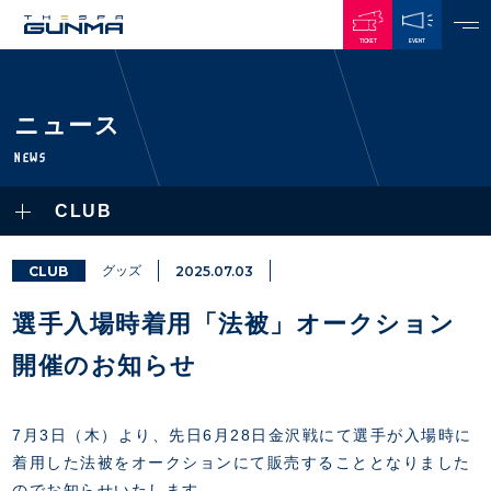
TICKET
EVENT
JAPANESE
ニュース
NEWS
NEWS
ALL
CLUB
PLAYERS / STAFFS
TOPICS
CLUB
選手・スタッフ一覧
CLUB
グッズ
2025.07.03
GAMES
TOP TEAM
トレーニング見学について
CHALLENGERS
選手入場時着用「法被」オークション
・注意事項
試合日程・結果
ACADEMY
TICKETS
・練習場ごとの注意事項
開催のお知らせ
順位表
THESPARK
・練習場マップ
ホームイベント情報
OTHER
チケット情報
ファンレターの宛先
GUIDE
7月3日（木）より、先日6月28日金沢戦にて選手が入場時に
・前売・当日チケット
着用した法被をオークションにて販売することとなりました
・発売日
INDEX
のでお知らせいたします。