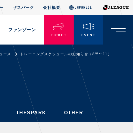
ー
ザスパーク
会社概要
JAPANESE
JAPANESE
THESPARK
OTHER
ド
ファンゾーン
TICKET
EVENT
ュース
トレーニングスケジュールのお知らせ（8/5〜11）
TICKETS
チケット情報
・前売・当日チケット
・発売日
・優待チケット
THESPARK
OTHER
・企画チケット
・招待チケット