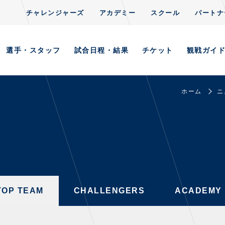
チャレンジャーズ
アカデミー
スクール
パートナ
TOP TEAM
S
CLUB
CHALLENGERS
ACADEMY
選手・スタッフ
試合日程・結果
チケット
観戦ガイ
ホーム
ニ
AYERS / STAFFS
GAMES
・スタッフ一覧
試合日程・結果
ーニング見学について
順位表
意事項
ホームイベント情報
習場ごとの注意事項
TOP TEAM
CHALLENGERS
ACADEMY
習場マップ
ンレターの宛先