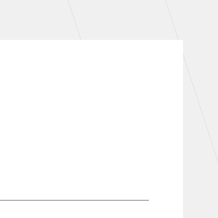
シーズンシート
・シーズンシート
・法人シーズンシート
COMPANY
会社概要
拠点一覧
フィロソフィー
クラブについて（エンブレム・ロゴ
等）
HISTORY