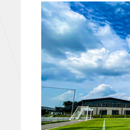
初心者向けのガイダンス
クラ
運営サポートスタッフ募集
設営撤収応援隊募集
CHALLENGERS
AC
U-18
U-15
U-12