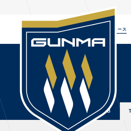
ALL
TOPIC
ニュース
NEWS
PL
ALL
選手
ニュース
NEWS
TOPICS
トレ
CLUB
・注
TOP TEAM
・練
ALL
TOPICS
CLUB
CHALLENGERS
・練
ACADEMY
ファ