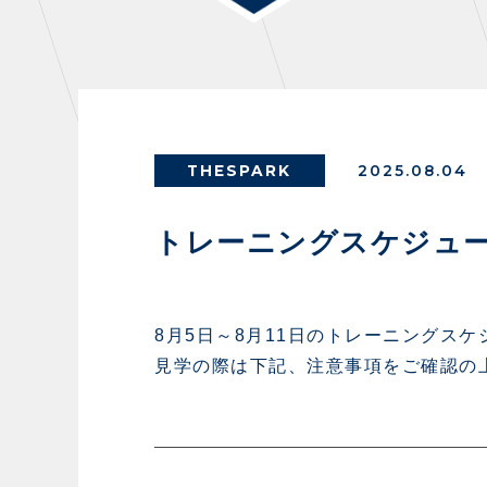
THESPARK
OTHER
THESPARK
2025.08.04
GUIDE
FA
トレーニングスケジュール
スタジアムアクセス
イン
スタジアムルール
ファ
8月5日～8月11日のトレーニングス
見学の際は下記、注意事項をご確認の
クラブプロパティ
グッ
スタジアムグルメ
ザス
会場周辺案内図
各SN
ホームイベント情報
マス