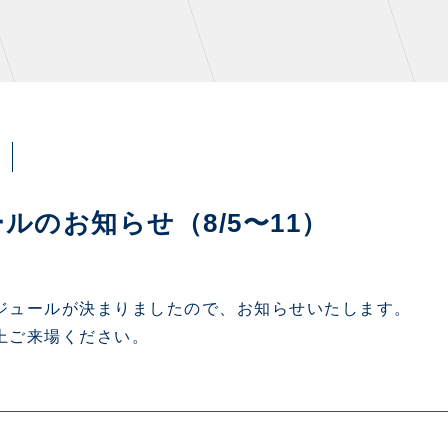
NZONE
PARTNERS
のお知らせ（8/5〜11）
デックス
クラブパートナー
ンクラブ
アシストパートナー
ケジュールが決まりましたので、お知らせいたします。
上ご来場ください。
ズ
ザスパ応援店紹介
パタイムズ
ホームタウン活動
S
スマイルキッズキャラバン
コット
応援ベンダー設置のお願い