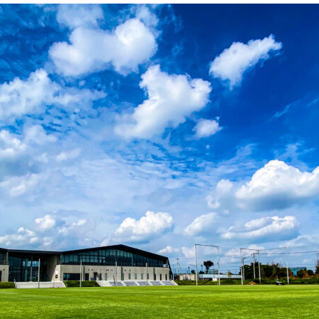
ブアンバサダー
ふるさと納税
ADEMY
SCHOOL
Ladies U-18
スクール概要
Ladies U-15
スタッフ
スタッフ
各校紹介・アクセス
スクール会員規約