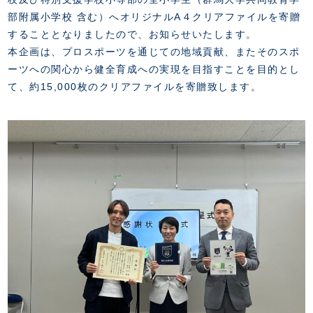
FANZONE
・優待チケット
スタジアムアクセス
部附属小学校 含む）へオリジナルA４クリアファイルを寄贈
・企画チケット
スタジアムルール
することとなりましたので、お知らせいたします。
インデックス
・招待チケット
PARTNERS
クラブプロパティ
本企画は、プロスポーツを通じての地域貢献、またそのスポ
ファンクラブ
シーズンシート
スタジアムグルメ
ーツへの関心から健全育成への実現を目指すことを目的とし
グッズ
・シーズンシート
クラブパートナー
会場周辺案内図
て、約15,000枚のクリアファイルを寄贈致します。
COMPANY
ザスパタイムズ
・法人シーズンシート
アシストパートナー
ホームイベント情報
各SNS
ザスパ応援店紹介
初心者向けのガイダンス
会社概要
マスコット
CHALLENGERS
ホームタウン活動
運営サポートスタッフ募集
拠点一覧
クラブアンバサダー
スマイルキッズキャラバン
設営撤収応援隊募集
フィロソフィー
応援ベンダー設置のお願い
ACADEMY
クラブについて（エンブレム・ロゴ等）
ふるさと納税
HISTORY
アカデミー概要
Ladies U-18
お問い合わせ
SCHOOL
U-18
Ladies U-15
U-15
スタッフ
スクール概要
TheSpark
U-12
スタッフ
各校紹介・アクセス
ニュース