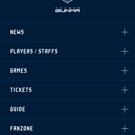
NEWS
ALL
PLAYERS / STAFFS
TOPICS
CLUB
選手・スタッフ一覧
GAMES
TOP TEAM
トレーニング見学について
CHALLENGERS
・注意事項
試合日程・結果
ACADEMY
TICKETS
・練習場ごとの注意事項
順位表
THESPARK
・練習場マップ
ホームイベント情報
OTHER
チケット情報
ファンレターの宛先
GUIDE
・前売・当日チケット
・発売日
INDEX
FANZONE
・優待チケット
スタジアムアクセス