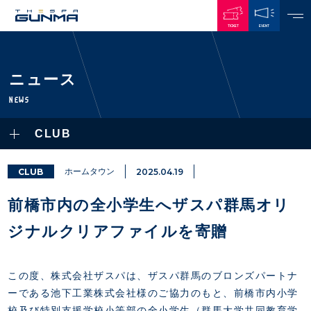
TICKET
EVENT
JAPANESE
ニュース
NEWS
NEWS
ALL
CLUB
PLAYERS / STAFFS
TOPICS
CLUB
選手・スタッフ一覧
CLUB
ホームタウン
2025.04.19
GAMES
TOP TEAM
トレーニング見学について
CHALLENGERS
前橋市内の全小学生へザスパ群馬オリ
・注意事項
試合日程・結果
ACADEMY
TICKETS
・練習場ごとの注意事項
ジナルクリアファイルを寄贈
順位表
THESPARK
・練習場マップ
ホームイベント情報
OTHER
チケット情報
ファンレターの宛先
GUIDE
この度、株式会社ザスパは、ザスパ群馬のブロンズパートナ
・前売・当日チケット
ーである池下工業株式会社様のご協力のもと、前橋市内小学
・発売日
INDEX
校及び特別支援学校小等部の全小学生（群馬大学共同教育学