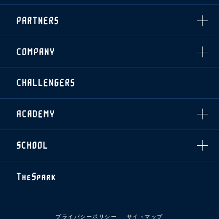
・企画チケット
スタジアムルール
インデックス
・招待チケット
PARTNERS
クラブプロパティ
ファンクラブ
シーズンシート
スタジアムグルメ
グッズ
・シーズンシート
クラブパートナー
会場周辺案内図
COMPANY
ザスパタイムズ
・法人シーズンシート
アシストパートナー
ホームイベント情報
各SNS
ザスパ応援店紹介
初心者向けのガイダンス
会社概要
マスコット
CHALLENGERS
ホームタウン活動
運営サポートスタッフ募集
拠点一覧
クラブアンバサダー
スマイルキッズキャラバン
設営撤収応援隊募集
フィロソフィー
応援ベンダー設置のお願い
ACADEMY
クラブについて（エンブレム・ロゴ等）
ふるさと納税
HISTORY
アカデミー概要
Ladies U-18
お問い合わせ
SCHOOL
U-18
Ladies U-15
U-15
スタッフ
スクール概要
TheSpark
U-12
スタッフ
各校紹介・アクセス
ニュース
スクール会員規約
施設紹介
プライバシーポリシー
サイトマップ