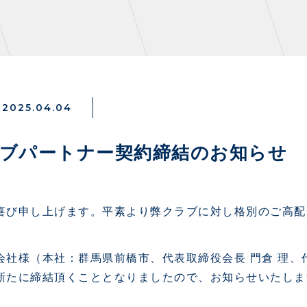
2025.04.04
NZONE
PARTNERS
ラブパートナー契約締結のお知らせ
デックス
クラブパートナー
ンクラブ
アシストパートナー
喜び申し上げます。平素より弊クラブに対し格別のご高配
ズ
ザスパ応援店紹介
パタイムズ
ホームタウン活動
社様（本社：群馬県前橋市、代表取締役会長 門倉 理、代
S
スマイルキッズキャラバン
新たに締結頂くこととなりましたので、お知らせいたしま
コット
応援ベンダー設置のお願い