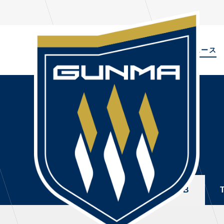
ALL
TOPIC
ニュース
NEWS
PL
ALL
選手
ニュース
NEWS
TOPICS
トレ
CLUB
・注
TOP TEAM
・練
ALL
TOPICS
CLUB
CHALLENGERS
・練
ACADEMY
ファ