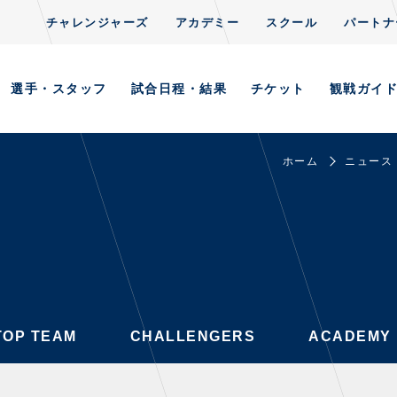
チャレンジャーズ
アカデミー
スクール
パートナ
CLUB
S
TOP TEAM
CHALLENGERS
ACADEMY
選手・スタッフ
試合日程・結果
チケット
観戦ガイ
ホーム
ニュース
AYERS / STAFFS
GAMES
・スタッフ一覧
試合日程・結果
ーニング見学について
順位表
意事項
ホームイベント情報
習場ごとの注意事項
TOP TEAM
CHALLENGERS
ACADEMY
習場マップ
ンレターの宛先