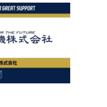
ブアンバサダー
ふるさと納税
ADEMY
SCHOOL
Ladies U-18
スクール概要
Ladies U-15
スタッフ
スタッフ
各校紹介・アクセス
スクール会員規約