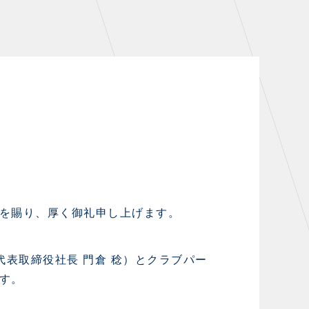
シーズンシート
・シーズンシート
・法人シーズンシート
COMPANY
会社概要
拠点一覧
を賜り、厚く御礼申し上げます。
フィロソフィー
クラブについて（エンブレム・ロゴ
表取締役社長 門倉 稔）とクラブパー
等）
す。
HISTORY