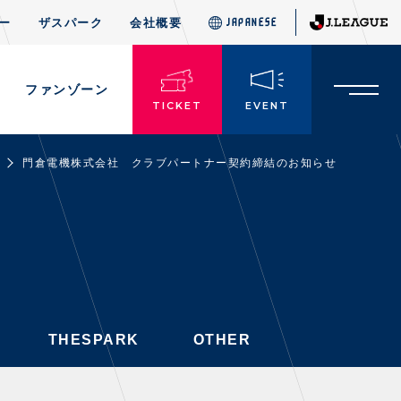
ー
ザスパーク
会社概要
JAPANESE
JAPANESE
THESPARK
OTHER
ド
ファンゾーン
TICKET
EVENT
門倉電機株式会社 クラブパートナー契約締結のお知らせ
TICKETS
チケット情報
・前売・当日チケット
・発売日
・優待チケット
THESPARK
OTHER
・企画チケット
・招待チケット