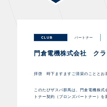
THESPARK
OTHER
CLUB
パートナー
GUIDE
FA
門倉電機株式会社 ク
スタジアムアクセス
イン
スタジアムルール
ファ
拝啓 時下ますますご清栄のこととお
クラブプロパティ
グッ
スタジアムグルメ
ザス
このたびザスパ群馬は、門倉電機株式会
会場周辺案内図
各SN
トナー契約（ブロンズパートナー）を
ホームイベント情報
マス