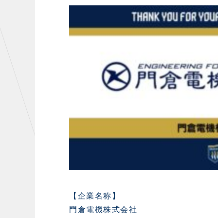
初心者向けのガイダンス
クラ
運営サポートスタッフ募集
設営撤収応援隊募集
CHALLENGERS
AC
U-18
U-15
U-12
【企業名称】
門倉電機株式会社