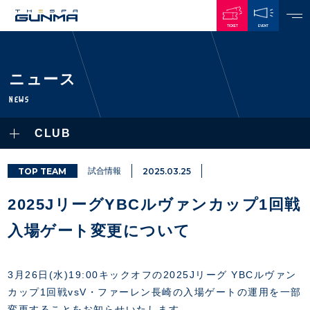
TICKET
EVENT
JAPANESE
ニュース
NEWS
NEWS
ALL
CLUB
PLAYERS / STAFFS
TOPICS
CLUB
選手・スタッフ一覧
TOP TEAM
試合情報
2025.03.25
GAMES
TOP TEAM
トレーニング見学について
CHALLENGERS
2025JリーグYBCルヴァンカップ1回戦
・注意事項
試合日程・結果
ACADEMY
TICKETS
・練習場ごとの注意事項
入場ゲート変更について
順位表
THESPARK
・練習場マップ
ホームイベント情報
OTHER
チケット情報
ファンレターの宛先
GUIDE
3月26日(水)19:00キックオフの2025Jリーグ YBCルヴァン
・前売・当日チケット
カップ1回戦vsV・ファーレン長崎の入場ゲートの運用を一部
・発売日
INDEX
変更することをお知らせいたします。