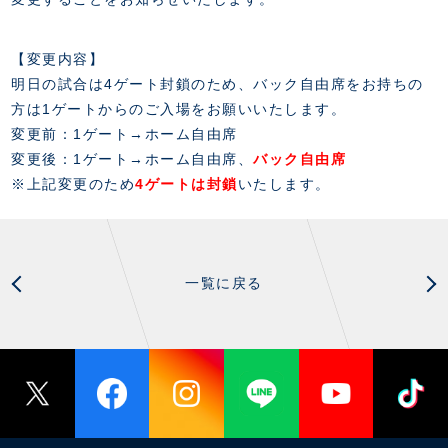
FANZONE
・優待チケット
スタジアムアクセス
・企画チケット
スタジアムルール
インデックス
・招待チケット
【変更内容】
PARTNERS
クラブプロパティ
ファンクラブ
シーズンシート
明日の試合は4ゲート封鎖のため、バック自由席をお持ちの
スタジアムグルメ
グッズ
・シーズンシート
方は1ゲートからのご入場をお願いいたします。
クラブパートナー
会場周辺案内図
COMPANY
ザスパタイムズ
・法人シーズンシート
変更前：1ゲート→ホーム自由席
アシストパートナー
ホームイベント情報
各SNS
変更後：1ゲート→ホーム自由席、
バック自由席
ザスパ応援店紹介
初心者向けのガイダンス
会社概要
マスコット
※上記変更のため
4ゲートは封鎖
いたします。
CHALLENGERS
ホームタウン活動
運営サポートスタッフ募集
拠点一覧
クラブアンバサダー
スマイルキッズキャラバン
設営撤収応援隊募集
フィロソフィー
応援ベンダー設置のお願い
ACADEMY
クラブについて（エンブレム・ロゴ等）
ふるさと納税
一覧に戻る
HISTORY
アカデミー概要
Ladies U-18
お問い合わせ
SCHOOL
U-18
Ladies U-15
U-15
スタッフ
スクール概要
TheSpark
U-12
スタッフ
各校紹介・アクセス
ニュース