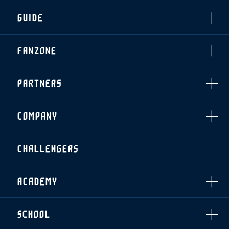
ホームイベント情報
OTHER
チケット情報
ファンレターの宛先
GUIDE
・前売・当日チケット
・発売日
INDEX
FANZONE
・優待チケット
スタジアムアクセス
・企画チケット
スタジアムルール
インデックス
・招待チケット
PARTNERS
クラブプロパティ
ファンクラブ
シーズンシート
スタジアムグルメ
グッズ
・シーズンシート
クラブパートナー
会場周辺案内図
COMPANY
ザスパタイムズ
・法人シーズンシート
アシストパートナー
ホームイベント情報
各SNS
ザスパ応援店紹介
初心者向けのガイダンス
会社概要
マスコット
CHALLENGERS
ホームタウン活動
運営サポートスタッフ募集
拠点一覧
クラブアンバサダー
スマイルキッズキャラバン
設営撤収応援隊募集
フィロソフィー
応援ベンダー設置のお願い
ACADEMY
クラブについて（エンブレム・ロゴ等）
ふるさと納税
HISTORY
アカデミー概要
Ladies U-18
お問い合わせ
SCHOOL
U-18
Ladies U-15