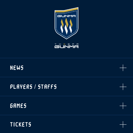
スクール会員規約
施設紹介
店舗エリアガイド
アクセス
Thesparkについて
お問い合わせ
NEWS
ALL
PLAYERS / STAFFS
TOPICS
CLUB
選手・スタッフ一覧
GAMES
TOP TEAM
トレーニング見学について
CHALLENGERS
・注意事項
試合日程・結果
ACADEMY
TICKETS
・練習場ごとの注意事項
順位表
THESPARK
・練習場マップ