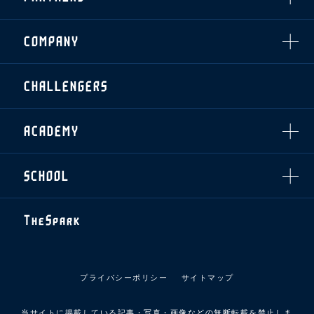
ファンクラブ
シーズンシート
スタジアムグルメ
グッズ
・シーズンシート
クラブパートナー
会場周辺案内図
COMPANY
ザスパタイムズ
・法人シーズンシート
アシストパートナー
ホームイベント情報
各SNS
ザスパ応援店紹介
初心者向けのガイダンス
会社概要
マスコット
CHALLENGERS
ホームタウン活動
運営サポートスタッフ募集
拠点一覧
クラブアンバサダー
スマイルキッズキャラバン
設営撤収応援隊募集
フィロソフィー
応援ベンダー設置のお願い
ACADEMY
クラブについて（エンブレム・ロゴ等）
ふるさと納税
HISTORY
アカデミー概要
Ladies U-18
お問い合わせ
SCHOOL
U-18
Ladies U-15
U-15
スタッフ
スクール概要
TheSpark
U-12
スタッフ
各校紹介・アクセス
ニュース
スクール会員規約
施設紹介
プライバシーポリシー
サイトマップ
店舗エリアガイド
アクセス
当サイトに掲載している記事・写真・画像などの無断転載を禁止しま