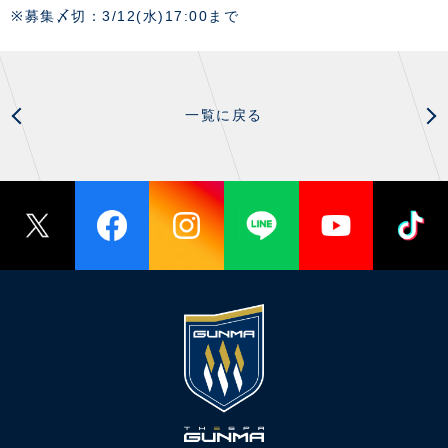
スクール会員規約
施設紹介
※募集〆切：3/12(水)17:00まで
店舗エリアガイド
アクセス
Thesparkについて
一覧に戻る
お問い合わせ