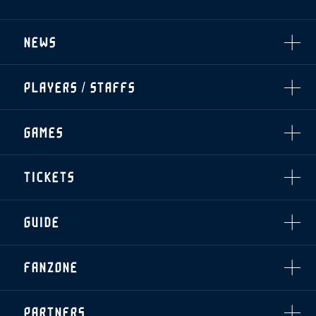
NEWS
ALL
PLAYERS / STAFFS
TOPICS
CLUB
選手・スタッフ一覧
GAMES
TOP TEAM
トレーニング見学について
CHALLENGERS
・注意事項
試合日程・結果
ACADEMY
TICKETS
・練習場ごとの注意事項
順位表
THESPARK
・練習場マップ
ホームイベント情報
OTHER
チケット情報
ファンレターの宛先
GUIDE
・前売・当日チケット
・発売日
INDEX
FANZONE
・優待チケット
スタジアムアクセス
・企画チケット
スタジアムルール
インデックス
・招待チケット
PARTNERS
クラブプロパティ