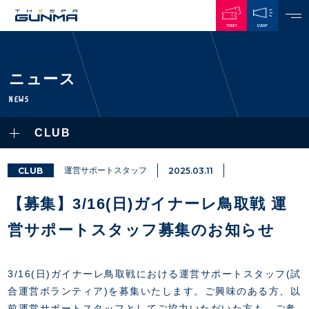
TICKET
EVENT
JAPANESE
ニュース
NEWS
NEWS
ALL
CLUB
PLAYERS / STAFFS
TOPICS
CLUB
選手・スタッフ一覧
CLUB
運営サポートスタッフ
2025.03.11
GAMES
TOP TEAM
トレーニング見学について
CHALLENGERS
【募集】3/16(日)ガイナーレ鳥取戦 運
・注意事項
試合日程・結果
ACADEMY
TICKETS
・練習場ごとの注意事項
営サポートスタッフ募集のお知らせ
順位表
THESPARK
・練習場マップ
ホームイベント情報
OTHER
チケット情報
ファンレターの宛先
GUIDE
3/16(日)ガイナーレ鳥取戦における運営サポートスタッフ(試
・前売・当日チケット
合運営ボランティア)を募集いたします。ご興味のある方、以
・発売日
INDEX
前運営サポートスタッフとしてご協力いただいた方も、ご参