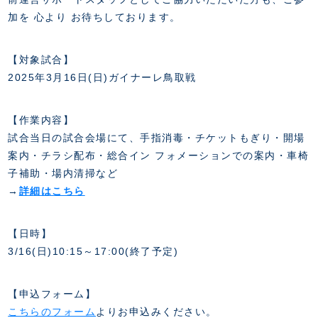
FANZONE
・優待チケット
スタジアムアクセス
加を 心より お待ちしております。
・企画チケット
スタジアムルール
インデックス
・招待チケット
PARTNERS
クラブプロパティ
ファンクラブ
シーズンシート
【対象試合】
スタジアムグルメ
グッズ
・シーズンシート
2025年3月16日(日)ガイナーレ鳥取戦
クラブパートナー
会場周辺案内図
COMPANY
ザスパタイムズ
・法人シーズンシート
アシストパートナー
ホームイベント情報
各SNS
ザスパ応援店紹介
【作業内容】
初心者向けのガイダンス
会社概要
マスコット
CHALLENGERS
試合当日の試合会場にて、手指消毒・チケットもぎり・開場
ホームタウン活動
運営サポートスタッフ募集
拠点一覧
クラブアンバサダー
案内・チラシ配布・総合イン フォメーションでの案内・車椅
スマイルキッズキャラバン
設営撤収応援隊募集
フィロソフィー
子補助・場内清掃など
応援ベンダー設置のお願い
ACADEMY
クラブについて（エンブレム・ロゴ等）
→
詳細はこちら
ふるさと納税
HISTORY
アカデミー概要
Ladies U-18
お問い合わせ
SCHOOL
【日時】
U-18
Ladies U-15
3/16(日)10:15～17:00(終了予定)
U-15
スタッフ
スクール概要
TheSpark
U-12
スタッフ
【申込フォーム】
各校紹介・アクセス
ニュース
こちらのフォーム
よりお申込みください。