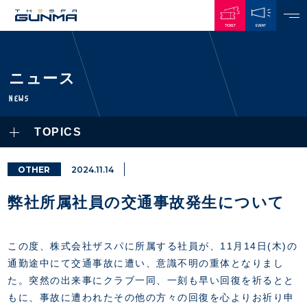
TICKET
EVENT
JAPANESE
ニュース
NEWS
NEWS
ALL
TOPICS
PLAYERS / STAFFS
TOPICS
CLUB
選手・スタッフ一覧
OTHER
2024.11.14
GAMES
TOP TEAM
トレーニング見学について
CHALLENGERS
弊社所属社員の交通事故発生について
・注意事項
試合日程・結果
ACADEMY
TICKETS
・練習場ごとの注意事項
順位表
THESPARK
・練習場マップ
この度、株式会社ザスパに所属する社員が、11月14日(木)の
ホームイベント情報
OTHER
チケット情報
ファンレターの宛先
通勤途中にて交通事故に遭い、意識不明の重体となりまし
GUIDE
・前売・当日チケット
た。突然の出来事にクラブ一同、一刻も早い回復を祈るとと
・発売日
もに、事故に遭われたその他の方々の回復を心よりお祈り申
INDEX