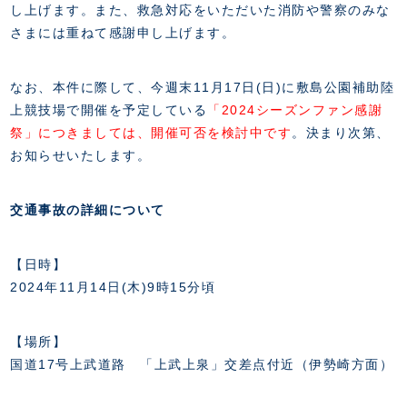
FANZONE
・優待チケット
し上げます。また、救急対応をいただいた消防や警察のみな
スタジアムアクセス
・企画チケット
さまには重ねて感謝申し上げます。
スタジアムルール
インデックス
・招待チケット
PARTNERS
クラブプロパティ
ファンクラブ
シーズンシート
スタジアムグルメ
なお、本件に際して、今週末11月17日(日)に敷島公園補助陸
グッズ
・シーズンシート
クラブパートナー
会場周辺案内図
上競技場で開催を予定している
「2024シーズンファン感謝
COMPANY
ザスパタイムズ
・法人シーズンシート
アシストパートナー
ホームイベント情報
祭」につきましては、開催可否を検討中
です
。決まり次第、
各SNS
ザスパ応援店紹介
初心者向けのガイダンス
お知らせいたします。
会社概要
マスコット
CHALLENGERS
ホームタウン活動
運営サポートスタッフ募集
拠点一覧
クラブアンバサダー
スマイルキッズキャラバン
設営撤収応援隊募集
交通事故の詳細について
フィロソフィー
応援ベンダー設置のお願い
ACADEMY
クラブについて（エンブレム・ロゴ等）
ふるさと納税
HISTORY
【日時】
アカデミー概要
Ladies U-18
お問い合わせ
2024年11月14日(木)9時15分頃
SCHOOL
U-18
Ladies U-15
U-15
スタッフ
スクール概要
【場所】
TheSpark
U-12
スタッフ
国道17号上武道路 「上武上泉」交差点付近（伊勢崎方面）
各校紹介・アクセス
ニュース