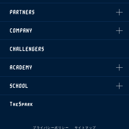
・企画チケット
スタジアムルール
インデックス
・招待チケット
PARTNERS
クラブプロパティ
ファンクラブ
シーズンシート
スタジアムグルメ
グッズ
・シーズンシート
クラブパートナー
会場周辺案内図
COMPANY
ザスパタイムズ
・法人シーズンシート
アシストパートナー
ホームイベント情報
各SNS
ザスパ応援店紹介
初心者向けのガイダンス
会社概要
マスコット
CHALLENGERS
ホームタウン活動
運営サポートスタッフ募集
拠点一覧
クラブアンバサダー
スマイルキッズキャラバン
設営撤収応援隊募集
フィロソフィー
応援ベンダー設置のお願い
ACADEMY
クラブについて（エンブレム・ロゴ等）
ふるさと納税
HISTORY
アカデミー概要
Ladies U-18
お問い合わせ
SCHOOL
U-18
Ladies U-15
U-15
スタッフ
スクール概要
TheSpark
U-12
スタッフ
各校紹介・アクセス
ニュース
スクール会員規約
施設紹介
プライバシーポリシー
サイトマップ