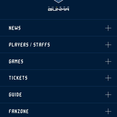
NEWS
ALL
PLAYERS / STAFFS
TOPICS
CLUB
選手・スタッフ一覧
GAMES
TOP TEAM
トレーニング見学について
CHALLENGERS
・注意事項
試合日程・結果
ACADEMY
TICKETS
・練習場ごとの注意事項
順位表
THESPARK
・練習場マップ
ホームイベント情報
OTHER
チケット情報
ファンレターの宛先
GUIDE
・前売・当日チケット
・発売日
INDEX
FANZONE
・優待チケット
スタジアムアクセス