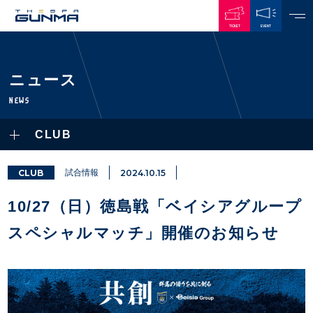
TICKET
EVENT
JAPANESE
ニュース
NEWS
NEWS
ALL
CLUB
PLAYERS / STAFFS
TOPICS
CLUB
選手・スタッフ一覧
CLUB
試合情報
2024.10.15
GAMES
TOP TEAM
トレーニング見学について
CHALLENGERS
10/27（日）徳島戦「ベイシアグループ
・注意事項
試合日程・結果
ACADEMY
TICKETS
・練習場ごとの注意事項
スペシャルマッチ」開催のお知らせ
順位表
THESPARK
・練習場マップ
ホームイベント情報
OTHER
チケット情報
ファンレターの宛先
GUIDE
・前売・当日チケット
・発売日
INDEX