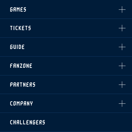
CLUB
選手・スタッフ一覧
GAMES
TOP TEAM
トレーニング見学について
CHALLENGERS
・注意事項
試合日程・結果
ACADEMY
TICKETS
・練習場ごとの注意事項
順位表
THESPARK
・練習場マップ
ホームイベント情報
OTHER
チケット情報
ファンレターの宛先
GUIDE
・前売・当日チケット
・発売日
INDEX
FANZONE
・優待チケット
スタジアムアクセス
・企画チケット
スタジアムルール
インデックス
・招待チケット
PARTNERS
クラブプロパティ
ファンクラブ
シーズンシート
スタジアムグルメ
グッズ
・シーズンシート
クラブパートナー
会場周辺案内図
COMPANY
ザスパタイムズ
・法人シーズンシート
アシストパートナー
ホームイベント情報
各SNS
ザスパ応援店紹介
初心者向けのガイダンス
会社概要
マスコット
CHALLENGERS
ホームタウン活動
運営サポートスタッフ募集
拠点一覧
クラブアンバサダー
スマイルキッズキャラバン
設営撤収応援隊募集