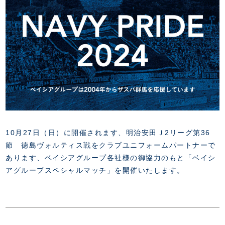
FANZONE
・優待チケット
スタジアムアクセス
・企画チケット
スタジアムルール
インデックス
・招待チケット
PARTNERS
クラブプロパティ
ファンクラブ
シーズンシート
スタジアムグルメ
グッズ
・シーズンシート
クラブパートナー
会場周辺案内図
COMPANY
ザスパタイムズ
・法人シーズンシート
アシストパートナー
ホームイベント情報
各SNS
ザスパ応援店紹介
初心者向けのガイダンス
会社概要
マスコット
CHALLENGERS
ホームタウン活動
運営サポートスタッフ募集
拠点一覧
クラブアンバサダー
スマイルキッズキャラバン
設営撤収応援隊募集
フィロソフィー
応援ベンダー設置のお願い
ACADEMY
クラブについて（エンブレム・ロゴ等）
10月27日（日）に開催されます、明治安田Ｊ2リーグ第36
ふるさと納税
HISTORY
節 徳島ヴォルティス戦をクラブユニフォームパートナーで
アカデミー概要
Ladies U-18
お問い合わせ
あります、ベイシアグループ各社様の御協力のもと「ベイシ
SCHOOL
U-18
Ladies U-15
アグループスペシャルマッチ」を開催いたします。
U-15
スタッフ
スクール概要
TheSpark
U-12
スタッフ
各校紹介・アクセス
ニュース