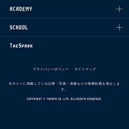
フィロソフィー
応援ベンダー設置のお願い
ACADEMY
クラブについて（エンブレム・ロゴ等）
ふるさと納税
HISTORY
アカデミー概要
Ladies U-18
お問い合わせ
SCHOOL
U-18
Ladies U-15
U-15
スタッフ
スクール概要
TheSpark
U-12
スタッフ
各校紹介・アクセス
ニュース
スクール会員規約
施設紹介
プライバシーポリシー
サイトマップ
店舗エリアガイド
アクセス
当サイトに掲載している記事・写真・画像などの無断転載を禁止しま
Thesparkについて
す。
お問い合わせ
COPYRIGHT © THESPA CO.,LTD. ALLRIGHTS RESERVED.