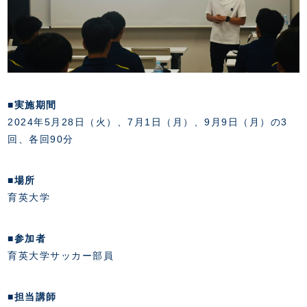
スクール会員規約
施設紹介
店舗エリアガイド
アクセス
Thesparkについて
お問い合わせ
■
実施期間
2024年5月28日（火）、7月1日（月）、9月9日（月）の3
回、各回90分
■
場所
育英大学
■
参加者
育英大学サッカー部員
■
担当講師