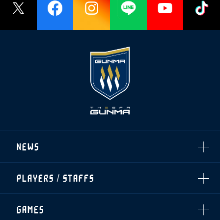
NEWS
ALL
PLAYERS / STAFFS
TOPICS
CLUB
選手・スタッフ一覧
GAMES
TOP TEAM
トレーニング見学について