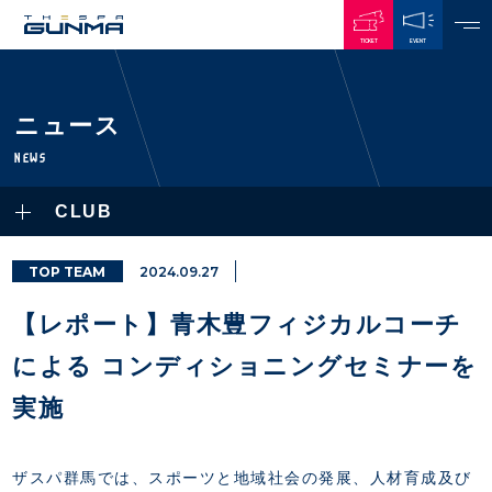
TICKET
EVENT
JAPANESE
ニュース
NEWS
NEWS
ALL
CLUB
PLAYERS / STAFFS
TOPICS
CLUB
選手・スタッフ一覧
TOP TEAM
2024.09.27
GAMES
TOP TEAM
トレーニング見学について
CHALLENGERS
【レポート】青木豊フィジカルコーチ
・注意事項
試合日程・結果
ACADEMY
TICKETS
・練習場ごとの注意事項
による コンディショニングセミナーを
順位表
THESPARK
・練習場マップ
ホームイベント情報
OTHER
実施
チケット情報
ファンレターの宛先
GUIDE
・前売・当日チケット
・発売日
ザスパ群馬では、スポーツと地域社会の発展、人材育成及び
INDEX