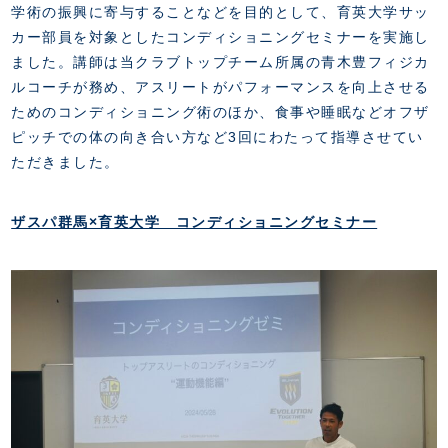
FANZONE
・優待チケット
学術の振興に寄与することなどを目的として、育英大学サッ
スタジアムアクセス
・企画チケット
カー部員を対象としたコンディショニングセミナーを実施し
スタジアムルール
インデックス
・招待チケット
ました。講師は当クラブトップチーム所属の青木豊フィジカ
PARTNERS
クラブプロパティ
ファンクラブ
シーズンシート
ルコーチが務め、アスリートがパフォーマンスを向上させる
スタジアムグルメ
グッズ
・シーズンシート
ためのコンディショニング術のほか、食事や睡眠などオフザ
クラブパートナー
会場周辺案内図
COMPANY
ザスパタイムズ
・法人シーズンシート
ピッチでの体の向き合い方など3回にわたって指導させてい
アシストパートナー
ホームイベント情報
各SNS
ただきました。
ザスパ応援店紹介
初心者向けのガイダンス
会社概要
マスコット
CHALLENGERS
ホームタウン活動
運営サポートスタッフ募集
拠点一覧
クラブアンバサダー
スマイルキッズキャラバン
ザスパ群馬×育英大学 コンディショニングセミナー
設営撤収応援隊募集
フィロソフィー
応援ベンダー設置のお願い
ACADEMY
クラブについて（エンブレム・ロゴ等）
ふるさと納税
HISTORY
アカデミー概要
Ladies U-18
お問い合わせ
SCHOOL
U-18
Ladies U-15
U-15
スタッフ
スクール概要
TheSpark
U-12
スタッフ
各校紹介・アクセス
ニュース