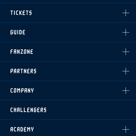
CHALLENGERS
・注意事項
試合日程・結果
ACADEMY
TICKETS
・練習場ごとの注意事項
順位表
THESPARK
・練習場マップ
ホームイベント情報
OTHER
チケット情報
ファンレターの宛先
GUIDE
・前売・当日チケット
・発売日
INDEX
FANZONE
・優待チケット
スタジアムアクセス
・企画チケット
スタジアムルール
インデックス
・招待チケット
PARTNERS
クラブプロパティ
ファンクラブ
シーズンシート
スタジアムグルメ
グッズ
・シーズンシート
クラブパートナー
会場周辺案内図
COMPANY
ザスパタイムズ
・法人シーズンシート
アシストパートナー
ホームイベント情報
各SNS
ザスパ応援店紹介
初心者向けのガイダンス
会社概要
マスコット
CHALLENGERS
ホームタウン活動
運営サポートスタッフ募集
拠点一覧
クラブアンバサダー
スマイルキッズキャラバン
設営撤収応援隊募集
フィロソフィー
応援ベンダー設置のお願い
ACADEMY
クラブについて（エンブレム・ロゴ等）
ふるさと納税