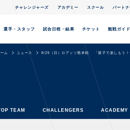
チャレンジャーズ
アカデミー
スクール
パートナ
CLUB
S
TOP TEAM
CHALLENGERS
ACADEMY
選手・スタッフ
試合日程・結果
チケット
観戦ガイ
ホーム
ニュース
9/29（日）ロアッソ熊本戦 「親子で楽しもう
AYERS / STAFFS
GAMES
・スタッフ一覧
試合日程・結果
ーニング見学について
順位表
意事項
ホームイベント情報
習場ごとの注意事項
TOP TEAM
CHALLENGERS
ACADEMY
習場マップ
ンレターの宛先