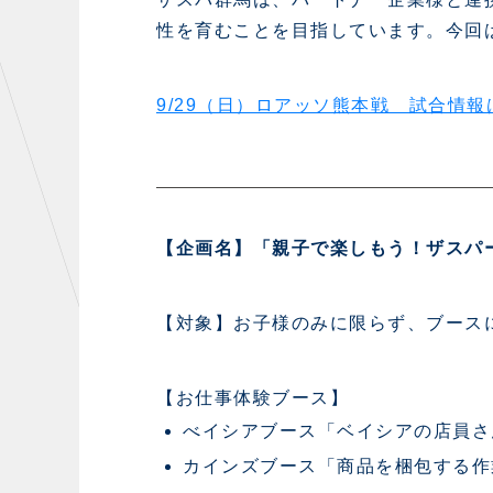
初心者向けのガイダンス
クラ
性を育むことを目指しています。今回
運営サポートスタッフ募集
設営撤収応援隊募集
9/29（日）ロアッソ熊本戦 試合情
CHALLENGERS
AC
【企画名】「親子で楽しもう！ザスパ
U-18
【対象】お子様のみに限らず、ブース
U-15
U-12
【お仕事体験ブース】
べイシアブース「ベイシアの店員さ
カインズブース「商品を梱包する作