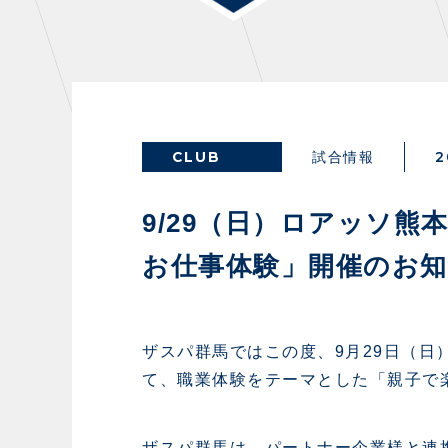
THESPARK
OTHER
CLUB
2
試合情報
GUIDE
FA
9/29（日）ロアッソ
お仕事体験」開催のお
スタジアムアクセス
イン
スタジアムルール
ファ
クラブプロパティ
グッ
ザスパ群馬ではこの度、9月29日（日
スタジアムグルメ
ザス
て、職業体験をテーマとした「親子で
会場周辺案内図
各SN
ホームイベント情報
マス
ザスパ群馬は、パートナー企業様と連