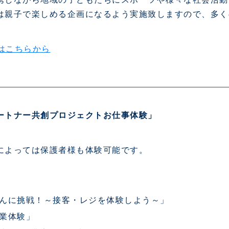
ブアンバサダー
ふるさと納税
は親子で楽しめる企画になるよう実施致しますので、多く
報はこちらから
ADEMY
SCHOOL
ートナー共創プロジェクトお仕事体験」
Ladies U-18
スクール概要
によっては保護者様も体験可能です。
Ladies U-15
スタッフ
スタッフ
各校紹介・アクセス
スクール会員規約
んに挑戦！～接客・レジを体験しよう～」
業体験」