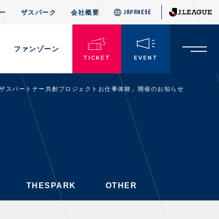
ー
ザスパーク
会社概要
JAPANESE
JAPANESE
THESPARK
OTHER
ド
ファンゾーン
TICKET
EVENT
！ザスパートナー共創プロジェクトお仕事体験」開催のお知らせ
TICKETS
チケット情報
・前売・当日チケット
・発売日
・優待チケット
THESPARK
OTHER
・企画チケット
・招待チケット