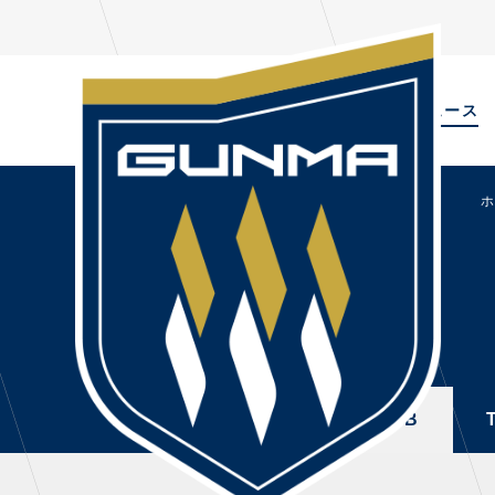
ALL
TOPIC
ニュース
NEWS
PL
ALL
選手
ニュース
NEWS
TOPICS
トレ
CLUB
・注
TOP TEAM
・練
ALL
TOPICS
CLUB
CHALLENGERS
・練
ACADEMY
ファ