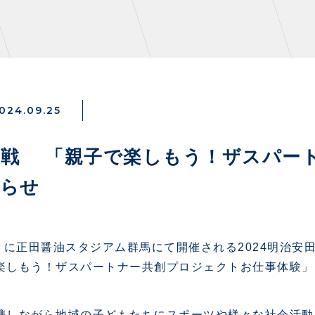
024.09.25
NZONE
PARTNERS
熊本戦 「親子で楽しもう！ザスパー
知らせ
デックス
クラブパートナー
ンクラブ
アシストパートナー
ズ
ザスパ応援店紹介
）に正田醤油スタジアム群馬にて開催される2024明治安田
パタイムズ
ホームタウン活動
楽しもう！ザスパートナー共創プロジェクトお仕事体験」
S
スマイルキッズキャラバン
コット
応援ベンダー設置のお願い
携しながら地域の子どもたちにスポーツや様々な社会活動