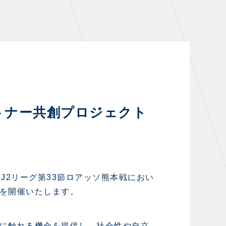
シーズンシート
・シーズンシート
・法人シーズンシート
COMPANY
トナー共創プロジェクト
会社概要
拠点一覧
フィロソフィー
J2リーグ第33節ロアッソ熊本戦におい
クラブについて（エンブレム・ロゴ
を開催いたします。
等）
HISTORY
に触れる機会を提供し、社会性や自立