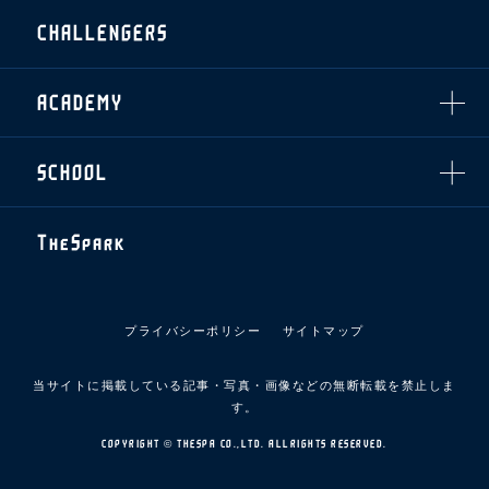
ザスパ応援店紹介
初心者向けのガイダンス
会社概要
マスコット
CHALLENGERS
ホームタウン活動
運営サポートスタッフ募集
拠点一覧
クラブアンバサダー
スマイルキッズキャラバン
設営撤収応援隊募集
フィロソフィー
応援ベンダー設置のお願い
ACADEMY
クラブについて（エンブレム・ロゴ等）
ふるさと納税
HISTORY
アカデミー概要
Ladies U-18
お問い合わせ
SCHOOL
U-18
Ladies U-15
U-15
スタッフ
スクール概要
TheSpark
U-12
スタッフ
各校紹介・アクセス
ニュース
スクール会員規約
施設紹介
プライバシーポリシー
サイトマップ
店舗エリアガイド
アクセス
当サイトに掲載している記事・写真・画像などの無断転載を禁止しま
Thesparkについて
す。
お問い合わせ
COPYRIGHT © THESPA CO.,LTD. ALLRIGHTS RESERVED.