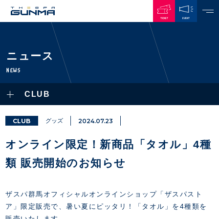
TICKET
EVENT
JAPANESE
ニュース
NEWS
NEWS
ALL
CLUB
PLAYERS / STAFFS
TOPICS
CLUB
選手・スタッフ一覧
CLUB
グッズ
2024.07.23
GAMES
TOP TEAM
トレーニング見学について
CHALLENGERS
オンライン限定！新商品「タオル」4種
・注意事項
試合日程・結果
ACADEMY
TICKETS
・練習場ごとの注意事項
類 販売開始のお知らせ
順位表
THESPARK
・練習場マップ
ホームイベント情報
OTHER
チケット情報
ファンレターの宛先
GUIDE
ザスパ群馬オフィシャルオンラインショップ「ザスパスト
・前売・当日チケット
ア」限定販売で、暑い夏にピッタリ！「タオル」を4種類を
・発売日
INDEX
販売いたします。