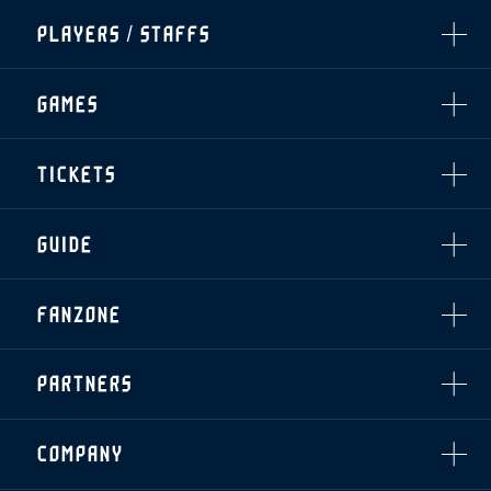
ALL
PLAYERS / STAFFS
TOPICS
CLUB
選手・スタッフ一覧
GAMES
TOP TEAM
トレーニング見学について
CHALLENGERS
・注意事項
試合日程・結果
ACADEMY
TICKETS
・練習場ごとの注意事項
順位表
THESPARK
・練習場マップ
ホームイベント情報
OTHER
チケット情報
ファンレターの宛先
GUIDE
・前売・当日チケット
・発売日
INDEX
FANZONE
・優待チケット
スタジアムアクセス
・企画チケット
スタジアムルール
インデックス
・招待チケット
PARTNERS
クラブプロパティ
ファンクラブ
シーズンシート
スタジアムグルメ
グッズ
・シーズンシート
クラブパートナー
会場周辺案内図
COMPANY
ザスパタイムズ
・法人シーズンシート
アシストパートナー
ホームイベント情報
各SNS