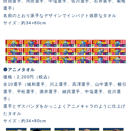
スクール会員規約
田頭選手、河田選手、中塩選手、佐川選手、石井選手、菊地
施設紹介
選手）
店舗エリアガイド
名前のとおり派手なデザインでインパクト抜群なタオル
アクセス
サイズ：約34×80cm
Thesparkについて
お問い合わせ
🔵アニメタオル
価格：2,200円（税込）
全10選手（城和選手、川上選手、髙澤選手、山中選手、櫛引
選手、平松選手、酒井選手、細貝選手、中塩選手、佐川選
手）
選手とザスパンダをかっこよくアニメキャラのように仕上げ
たタオル
サイズ：約34×80cm