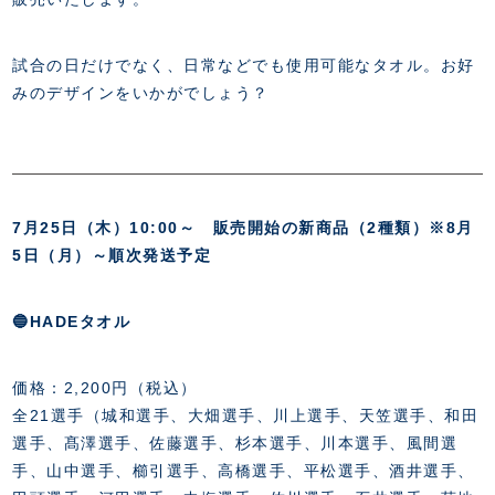
FANZONE
・優待チケット
スタジアムアクセス
・企画チケット
スタジアムルール
インデックス
・招待チケット
試合の日だけでなく、日常などでも使用可能なタオル。お好
PARTNERS
クラブプロパティ
ファンクラブ
シーズンシート
みのデザインをいかがでしょう？
スタジアムグルメ
グッズ
・シーズンシート
クラブパートナー
会場周辺案内図
COMPANY
ザスパタイムズ
・法人シーズンシート
アシストパートナー
ホームイベント情報
各SNS
ザスパ応援店紹介
初心者向けのガイダンス
会社概要
マスコット
CHALLENGERS
ホームタウン活動
運営サポートスタッフ募集
7月25日（木）10:00～ 販売開始の新商品（2種類）※8月
拠点一覧
クラブアンバサダー
スマイルキッズキャラバン
設営撤収応援隊募集
5日（月）～順次発送予定
フィロソフィー
応援ベンダー設置のお願い
ACADEMY
クラブについて（エンブレム・ロゴ等）
ふるさと納税
HISTORY
🔵HADEタオル
アカデミー概要
Ladies U-18
お問い合わせ
SCHOOL
U-18
Ladies U-15
価格：2,200円（税込）
U-15
スタッフ
スクール概要
全21選手（城和選手、大畑選手、川上選手、天笠選手、和田
TheSpark
U-12
スタッフ
選手、髙澤選手、佐藤選手、杉本選手、川本選手、風間選
各校紹介・アクセス
手、山中選手、櫛引選手、高橋選手、平松選手、酒井選手、
ニュース