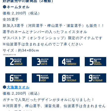
好評販売中の新商品（2種類）
🔵ネームタオル
価格
:2,200
円（税込）
全35選手
新加入
3
選手（河田選手・樺山選手・瀬畠選手）も販売！！
選手のネームとナンバーの入ったフェイスタオル
ザスパストア（オンラインショップ）限定のアイテムです
※
仙波選手は含まれませんのでご了承ください
サイズ：約34×80cm
🔵
大漁旗タオル
価格:2,200円（税込）
ガチャで人気だったデザインがタオルになりました！
※河田選手、樺山選手、瀬畠先週、仙波選手は含まれません