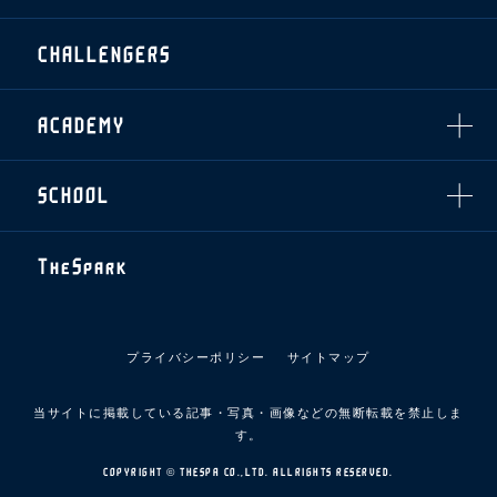
各SNS
ザスパ応援店紹介
初心者向けのガイダンス
会社概要
マスコット
CHALLENGERS
ホームタウン活動
運営サポートスタッフ募集
拠点一覧
クラブアンバサダー
スマイルキッズキャラバン
設営撤収応援隊募集
フィロソフィー
応援ベンダー設置のお願い
ACADEMY
クラブについて（エンブレム・ロゴ等）
ふるさと納税
HISTORY
アカデミー概要
Ladies U-18
お問い合わせ
SCHOOL
U-18
Ladies U-15
U-15
スタッフ
スクール概要
TheSpark
U-12
スタッフ
各校紹介・アクセス
ニュース
スクール会員規約
施設紹介
プライバシーポリシー
サイトマップ
店舗エリアガイド
アクセス
当サイトに掲載している記事・写真・画像などの無断転載を禁止しま
Thesparkについて
す。
お問い合わせ
COPYRIGHT © THESPA CO.,LTD. ALLRIGHTS RESERVED.