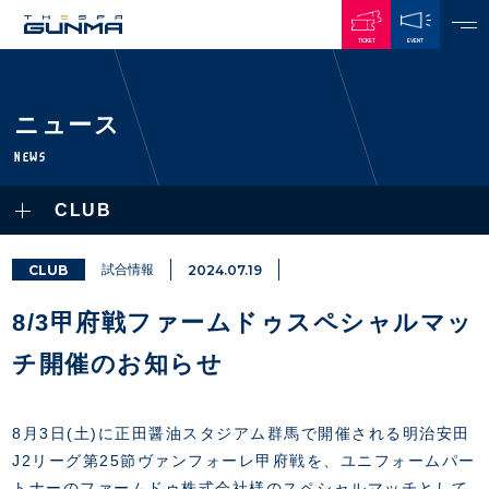
TICKET
EVENT
JAPANESE
ニュース
NEWS
NEWS
ALL
CLUB
PLAYERS / STAFFS
TOPICS
CLUB
選手・スタッフ一覧
CLUB
試合情報
2024.07.19
GAMES
TOP TEAM
トレーニング見学について
CHALLENGERS
8/3甲府戦ファームドゥスペシャルマッ
・注意事項
試合日程・結果
ACADEMY
TICKETS
・練習場ごとの注意事項
チ開催のお知らせ
順位表
THESPARK
・練習場マップ
ホームイベント情報
OTHER
チケット情報
ファンレターの宛先
GUIDE
8月3日(土)に正田醤油スタジアム群馬で開催される明治安田
・前売・当日チケット
J2リーグ第25節ヴァンフォーレ甲府戦を、ユニフォームパー
・発売日
INDEX
トナーのファームドゥ株式会社様のスペシャルマッチとして