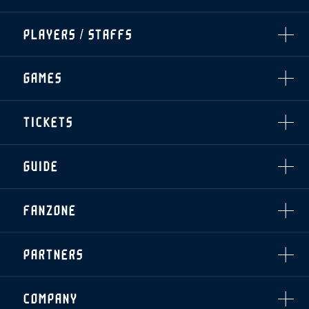
ALL
PLAYERS / STAFFS
TOPICS
CLUB
選手・スタッフ一覧
GAMES
TOP TEAM
トレーニング見学について
CHALLENGERS
・注意事項
試合日程・結果
ACADEMY
TICKETS
・練習場ごとの注意事項
順位表
THESPARK
・練習場マップ
ホームイベント情報
OTHER
チケット情報
ファンレターの宛先
GUIDE
・前売・当日チケット
・発売日
INDEX
FANZONE
・優待チケット
スタジアムアクセス
・企画チケット
スタジアムルール
インデックス
・招待チケット
PARTNERS
クラブプロパティ
ファンクラブ
シーズンシート
スタジアムグルメ
グッズ
・シーズンシート
クラブパートナー
会場周辺案内図
COMPANY
ザスパタイムズ
・法人シーズンシート
アシストパートナー
ホームイベント情報