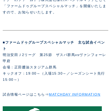
FANZONE
・優待チケット
スタジアムアクセス
「ファームドゥグループスペシャルマッチ」を開催いたしま
・企画チケット
スタジアムルール
すので、お知らせいたします。
インデックス
・招待チケット
PARTNERS
クラブプロパティ
ファンクラブ
シーズンシート
スタジアムグルメ
グッズ
・シーズンシート
クラブパートナー
会場周辺案内図
COMPANY
ザスパタイムズ
・法人シーズンシート
アシストパートナー
ホームイベント情報
各SNS
ザスパ応援店紹介
初心者向けのガイダンス
■ファームドゥグループスペシャルマッチ 主な試合イベン
会社概要
マスコット
CHALLENGERS
ホームタウン活動
ト
運営サポートスタッフ募集
拠点一覧
クラブアンバサダー
スマイルキッズキャラバン
明治安田Ｊ2リーグ 第25節 ザスパ群馬vsヴァンフォーレ
設営撤収応援隊募集
フィロソフィー
甲府
応援ベンダー設置のお願い
ACADEMY
クラブについて（エンブレム・ロゴ等）
会場：正田醬油スタジアム群馬
ふるさと納税
HISTORY
キックオフ：19:00～（入場15:30～／シーズンシート先行
アカデミー概要
Ladies U-18
お問い合わせ
15:00～）
SCHOOL
U-18
Ladies U-15
U-15
スタッフ
スクール概要
試合情報ページはこちら⇒
MATCHDAY INFORMATION
TheSpark
U-12
スタッフ
各校紹介・アクセス
ニュース