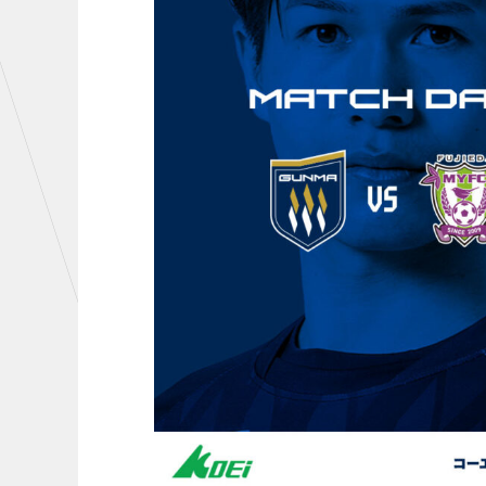
初心者向けのガイダンス
クラ
運営サポートスタッフ募集
設営撤収応援隊募集
CHALLENGERS
AC
U-18
U-15
U-12