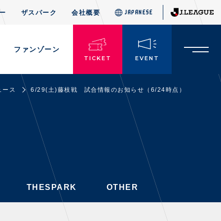
ー
ザスパーク
会社概要
JAPANESE
JAPANESE
THESPARK
OTHER
ド
ファンゾーン
TICKET
EVENT
ュース
6/29(土)藤枝戦 試合情報のお知らせ（6/24時点）
TICKETS
チケット情報
・前売・当日チケット
・発売日
・優待チケット
THESPARK
OTHER
・企画チケット
・招待チケット