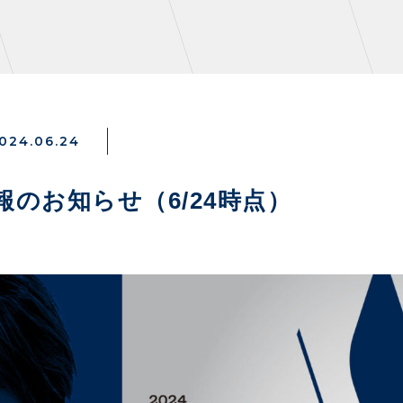
024.06.24
NZONE
PARTNERS
情報のお知らせ（6/24時点）
デックス
クラブパートナー
ンクラブ
アシストパートナー
ズ
ザスパ応援店紹介
パタイムズ
ホームタウン活動
S
スマイルキッズキャラバン
コット
応援ベンダー設置のお願い