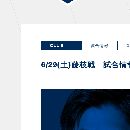
THESPARK
OTHER
CLUB
2
試合情報
GUIDE
FA
6/29(土)藤枝戦 試合
スタジアムアクセス
イン
スタジアムルール
ファ
クラブプロパティ
グッ
スタジアムグルメ
ザス
会場周辺案内図
各SN
ホームイベント情報
マス