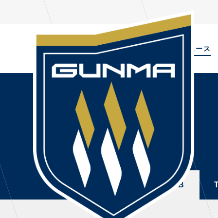
ALL
TOPIC
ニュース
NEWS
PL
ALL
選手
ニュース
NEWS
TOPICS
トレ
CLUB
・注
TOP TEAM
・練
ALL
TOPICS
CLUB
CHALLENGERS
・練
ACADEMY
ファ