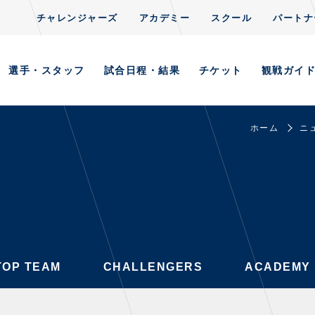
チャレンジャーズ
アカデミー
スクール
パートナ
CLUB
S
TOP TEAM
CHALLENGERS
ACADEMY
選手・スタッフ
試合日程・結果
チケット
観戦ガイ
ホーム
ニ
AYERS / STAFFS
GAMES
・スタッフ一覧
試合日程・結果
ーニング見学について
順位表
意事項
ホームイベント情報
習場ごとの注意事項
TOP TEAM
CHALLENGERS
ACADEMY
習場マップ
ンレターの宛先