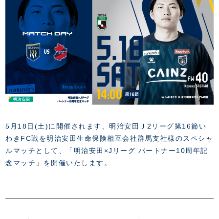
FANZONE
・優待チケット
スタジアムアクセス
・企画チケット
スタジアムルール
インデックス
・招待チケット
PARTNERS
クラブプロパティ
ファンクラブ
シーズンシート
スタジアムグルメ
グッズ
・シーズンシート
クラブパートナー
会場周辺案内図
COMPANY
ザスパタイムズ
・法人シーズンシート
アシストパートナー
ホームイベント情報
各SNS
ザスパ応援店紹介
初心者向けのガイダンス
会社概要
マスコット
CHALLENGERS
ホームタウン活動
運営サポートスタッフ募集
拠点一覧
クラブアンバサダー
スマイルキッズキャラバン
設営撤収応援隊募集
フィロソフィー
応援ベンダー設置のお願い
ACADEMY
5月18日(土)に開催されます、明治安田Ｊ2リーグ第16節い
クラブについて（エンブレム・ロゴ等）
ふるさと納税
わきFC戦を明治安田生命保険相互会社群馬支社様のスペシャ
HISTORY
ルマッチとして、「明治安田×Jリーグ パートナー10周年記
アカデミー概要
Ladies U-18
お問い合わせ
SCHOOL
念マッチ」を開催いたします。
U-18
Ladies U-15
U-15
スタッフ
スクール概要
TheSpark
U-12
スタッフ
各校紹介・アクセス
ニュース