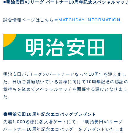
スクール会員規約
■明治安田×Jリーグ パートナー10周年記念スペシャルマッチ
施設紹介
店舗エリアガイド
アクセス
試合情報ページはこちら⇒
MATCHDAY INFORMATION
Thesparkについて
お問い合わせ
明治安田がJリーグのパートナーとなって10周年を迎えまし
た。日頃ご愛顧頂いている皆様に向けて10周年記念の感謝の
気持ちを込めてスペシャルマッチを開催する運びとなりまし
た。
🔵明治安田10周年記念エコバッグプレゼント
先着1,000名様に各入場ゲートにて、「明治安田×Jリーグ
パートナー10周年記念エコバッグ」をプレゼントいたしま