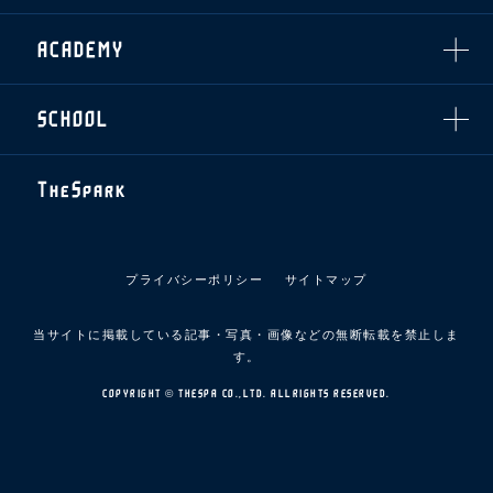
スマイルキッズキャラバン
設営撤収応援隊募集
フィロソフィー
応援ベンダー設置のお願い
ACADEMY
クラブについて（エンブレム・ロゴ等）
ふるさと納税
HISTORY
アカデミー概要
Ladies U-18
お問い合わせ
SCHOOL
U-18
Ladies U-15
U-15
スタッフ
スクール概要
TheSpark
U-12
スタッフ
各校紹介・アクセス
ニュース
スクール会員規約
施設紹介
プライバシーポリシー
サイトマップ
店舗エリアガイド
アクセス
当サイトに掲載している記事・写真・画像などの無断転載を禁止しま
Thesparkについて
す。
お問い合わせ
COPYRIGHT © THESPA CO.,LTD. ALLRIGHTS RESERVED.