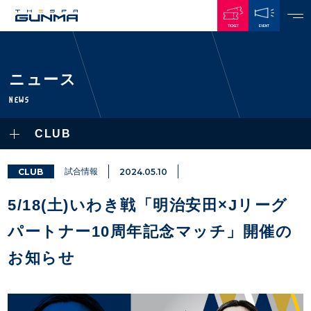
TICKET
EVENT
JAPANESE
ニュース
NEWS
NEWS
ALL
CLUB
PLAYERS / STAFFS
TOPICS
CLUB
選手・スタッフ一覧
CLUB
試合情報
2024.05.10
GAMES
TOP TEAM
トレーニング見学について
CHALLENGERS
5/18(土)いわき戦「明治安田×Jリーグ
・注意事項
試合日程・結果
ACADEMY
TICKETS
・練習場ごとの注意事項
パートナー10周年記念マッチ」開催の
順位表
THESPARK
・練習場マップ
ホームイベント情報
OTHER
お知らせ
チケット情報
ファンレターの宛先
GUIDE
・前売・当日チケット
・発売日
INDEX