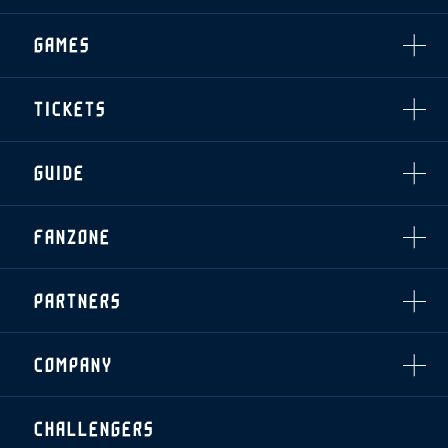
CLUB
選手・スタッフ一覧
GAMES
TOP TEAM
トレーニング見学について
CHALLENGERS
・注意事項
試合日程・結果
ACADEMY
TICKETS
・練習場ごとの注意事項
順位表
THESPARK
・練習場マップ
ホームイベント情報
OTHER
チケット情報
ファンレターの宛先
GUIDE
・前売・当日チケット
・発売日
INDEX
FANZONE
・優待チケット
スタジアムアクセス
・企画チケット
スタジアムルール
インデックス
・招待チケット
PARTNERS
クラブプロパティ
ファンクラブ
シーズンシート
スタジアムグルメ
グッズ
・シーズンシート
クラブパートナー
会場周辺案内図
COMPANY
ザスパタイムズ
・法人シーズンシート
アシストパートナー
ホームイベント情報
各SNS
ザスパ応援店紹介
初心者向けのガイダンス
会社概要
マスコット
CHALLENGERS
ホームタウン活動
運営サポートスタッフ募集
拠点一覧
クラブアンバサダー