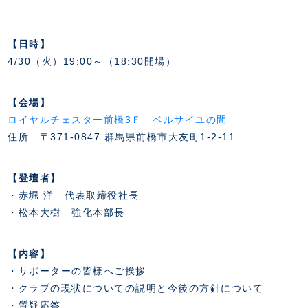
スクール会員規約
施設紹介
店舗エリアガイド
【日時】
アクセス
4/30（火）19:00～（18:30開場）
Thesparkについて
お問い合わせ
【会場】
ロイヤルチェスター前橋3Ｆ ベルサイユの間
住所 〒371-0847 群馬県前橋市大友町1-2-11
【登壇者】
・赤堀 洋 代表取締役社長
・松本大樹 強化本部長
【内容】
・サポーターの皆様へご挨拶
・クラブの現状についての説明と今後の方針について
・質疑応答