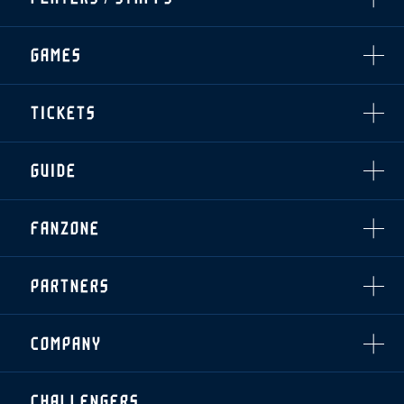
TOPICS
CLUB
選手・スタッフ一覧
GAMES
TOP TEAM
トレーニング見学について
CHALLENGERS
・注意事項
試合日程・結果
ACADEMY
TICKETS
・練習場ごとの注意事項
順位表
THESPARK
・練習場マップ
ホームイベント情報
OTHER
チケット情報
ファンレターの宛先
GUIDE
・前売・当日チケット
・発売日
INDEX
FANZONE
・優待チケット
スタジアムアクセス
・企画チケット
スタジアムルール
インデックス
・招待チケット
PARTNERS
クラブプロパティ
ファンクラブ
シーズンシート
スタジアムグルメ
グッズ
・シーズンシート
クラブパートナー
会場周辺案内図
COMPANY
ザスパタイムズ
・法人シーズンシート
アシストパートナー
ホームイベント情報
各SNS
ザスパ応援店紹介
初心者向けのガイダンス
会社概要
マスコット
CHALLENGERS
ホームタウン活動
運営サポートスタッフ募集