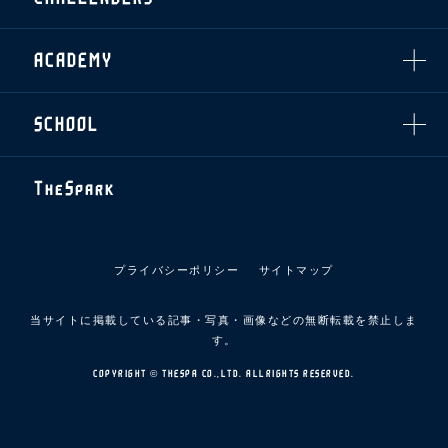
拠点一覧
クラブアンバサダー
スマイルキッズキャラバン
設営撤収応援隊募集
フィロソフィー
応援ベンダー設置のお願い
ACADEMY
クラブについて（エンブレム・ロゴ等）
ふるさと納税
HISTORY
アカデミー概要
Ladies U-18
お問い合わせ
SCHOOL
U-18
Ladies U-15
U-15
スタッフ
スクール概要
TheSpark
U-12
スタッフ
各校紹介・アクセス
ニュース
スクール会員規約
施設紹介
プライバシーポリシー
サイトマップ
店舗エリアガイド
アクセス
当サイトに掲載している記事・写真・画像などの無断転載を禁止しま
Thesparkについて
す。
お問い合わせ
COPYRIGHT © THESPA CO.,LTD. ALLRIGHTS RESERVED.