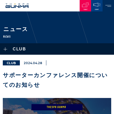
TICKET
EVENT
JAPANESE
ニュース
NEWS
NEWS
ALL
CLUB
PLAYERS / STAFFS
TOPICS
CLUB
選手・スタッフ一覧
CLUB
2024.04.28
GAMES
TOP TEAM
トレーニング見学について
CHALLENGERS
サポーターカンファレンス開催につい
・注意事項
試合日程・結果
ACADEMY
TICKETS
・練習場ごとの注意事項
てのお知らせ
順位表
THESPARK
・練習場マップ
ホームイベント情報
OTHER
チケット情報
ファンレターの宛先
GUIDE
・前売・当日チケット
・発売日
INDEX