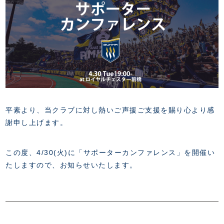
FANZONE
・優待チケット
スタジアムアクセス
・企画チケット
スタジアムルール
インデックス
・招待チケット
PARTNERS
クラブプロパティ
ファンクラブ
シーズンシート
スタジアムグルメ
グッズ
・シーズンシート
クラブパートナー
会場周辺案内図
COMPANY
ザスパタイムズ
・法人シーズンシート
アシストパートナー
ホームイベント情報
各SNS
ザスパ応援店紹介
初心者向けのガイダンス
会社概要
マスコット
CHALLENGERS
ホームタウン活動
運営サポートスタッフ募集
拠点一覧
クラブアンバサダー
平素より、当クラブに対し熱いご声援ご支援を賜り心より感
スマイルキッズキャラバン
設営撤収応援隊募集
フィロソフィー
謝申し上げます。
応援ベンダー設置のお願い
ACADEMY
クラブについて（エンブレム・ロゴ等）
ふるさと納税
HISTORY
この度、4
/30(火
)
に「
サポーターカンファレンス」を開催い
アカデミー概要
Ladies U-18
お問い合わせ
SCHOOL
たしますので、お知ら
せいたします。
U-18
Ladies U-15
U-15
スタッフ
スクール概要
TheSpark
U-12
スタッフ
各校紹介・アクセス
ニュース