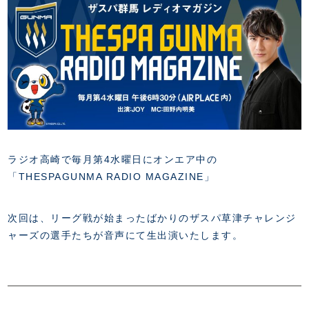
FANZONE
・優待チケット
スタジアムアクセス
・企画チケット
スタジアムルール
インデックス
・招待チケット
PARTNERS
クラブプロパティ
ファンクラブ
シーズンシート
スタジアムグルメ
グッズ
・シーズンシート
クラブパートナー
会場周辺案内図
COMPANY
ザスパタイムズ
・法人シーズンシート
アシストパートナー
ホームイベント情報
各SNS
ザスパ応援店紹介
初心者向けのガイダンス
会社概要
マスコット
CHALLENGERS
ホームタウン活動
運営サポートスタッフ募集
拠点一覧
クラブアンバサダー
スマイルキッズキャラバン
設営撤収応援隊募集
ラジオ高崎で毎月第4水曜日にオンエア中の
フィロソフィー
応援ベンダー設置のお願い
「THESPAGUNMA RADIO MAGAZINE」
ACADEMY
クラブについて（エンブレム・ロゴ等）
ふるさと納税
HISTORY
アカデミー概要
Ladies U-18
お問い合わせ
次回は、リーグ戦が始まったばかりのザスパ草津チャレンジ
SCHOOL
U-18
Ladies U-15
ャーズの選手たちが音声にて生出演いたします。
U-15
スタッフ
スクール概要
TheSpark
U-12
スタッフ
各校紹介・アクセス
ニュース