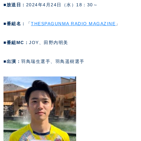
スクール会員規約
施設紹介
■放送日：
2024年4月24日（水）18：30～
店舗エリアガイド
アクセス
■番組名：
「
THESPAGUNMA RADIO MAGAZINE
」
Thesparkについて
お問い合わせ
■番組MC：
JOY、田野内明美
■出演：
羽鳥瑞生選手、羽鳥遥樹選手