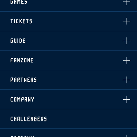
GAMES
TOP TEAM
トレーニング見学について
CHALLENGERS
・注意事項
試合日程・結果
ACADEMY
TICKETS
・練習場ごとの注意事項
順位表
THESPARK
・練習場マップ
ホームイベント情報
OTHER
チケット情報
ファンレターの宛先
GUIDE
・前売・当日チケット
・発売日
INDEX
FANZONE
・優待チケット
スタジアムアクセス
・企画チケット
スタジアムルール
インデックス
・招待チケット
PARTNERS
クラブプロパティ
ファンクラブ
シーズンシート
スタジアムグルメ
グッズ
・シーズンシート
クラブパートナー
会場周辺案内図
COMPANY
ザスパタイムズ
・法人シーズンシート
アシストパートナー
ホームイベント情報
各SNS
ザスパ応援店紹介
初心者向けのガイダンス
会社概要
マスコット
CHALLENGERS
ホームタウン活動
運営サポートスタッフ募集
拠点一覧
クラブアンバサダー
スマイルキッズキャラバン
設営撤収応援隊募集
フィロソフィー
応援ベンダー設置のお願い