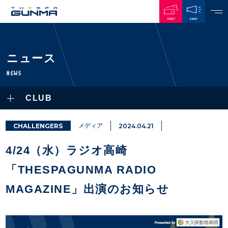
TICKET
EVENT
JAPANESE
ニュース
NEWS
NEWS
ALL
CLUB
PLAYERS / STAFFS
TOPICS
CLUB
選手・スタッフ一覧
CHALLENGERS
メディア
2024.04.21
GAMES
TOP TEAM
トレーニング見学について
CHALLENGERS
4/24（水）ラジオ高崎
・注意事項
試合日程・結果
ACADEMY
TICKETS
・練習場ごとの注意事項
「THESPAGUNMA RADIO
順位表
THESPARK
・練習場マップ
ホームイベント情報
OTHER
MAGAZINE」出演のお知らせ
チケット情報
ファンレターの宛先
GUIDE
・前売・当日チケット
・発売日
INDEX