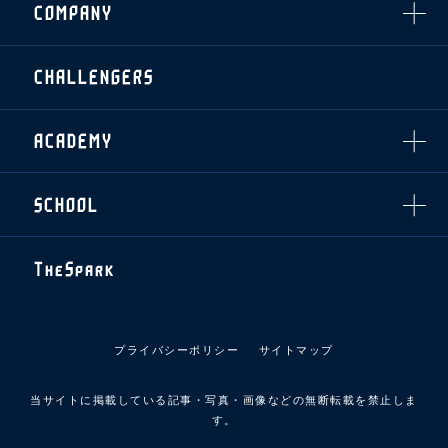
COMPANY
ザスパタイムズ
・法人シーズンシート
アシストパートナー
ホームイベント情報
各SNS
ザスパ応援店紹介
初心者向けのガイダンス
会社概要
マスコット
CHALLENGERS
ホームタウン活動
運営サポートスタッフ募集
拠点一覧
クラブアンバサダー
スマイルキッズキャラバン
設営撤収応援隊募集
フィロソフィー
応援ベンダー設置のお願い
ACADEMY
クラブについて（エンブレム・ロゴ等）
ふるさと納税
HISTORY
アカデミー概要
Ladies U-18
お問い合わせ
SCHOOL
U-18
Ladies U-15
U-15
スタッフ
スクール概要
TheSpark
U-12
スタッフ
各校紹介・アクセス
ニュース
スクール会員規約
施設紹介
プライバシーポリシー
サイトマップ
店舗エリアガイド
アクセス
当サイトに掲載している記事・写真・画像などの無断転載を禁止しま
Thesparkについて
す。
お問い合わせ