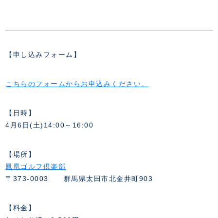
スクール会員規約
施設紹介
店舗エリアガイド
アクセス
Thesparkについて
【申し込みフォーム】
お問い合わせ
こちらのフォームからお申込みください。
【日時】
4月6日(土)14:00～16:00
【場所】
鳳凰ゴルフ倶楽部
〒373-0003 群馬県太田市北金井町903
【料金】