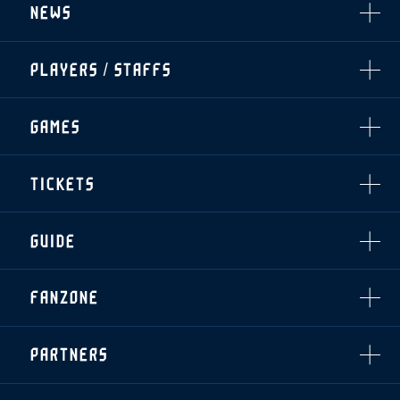
NEWS
ALL
PLAYERS / STAFFS
TOPICS
CLUB
選手・スタッフ一覧
GAMES
TOP TEAM
トレーニング見学について
CHALLENGERS
・注意事項
試合日程・結果
ACADEMY
TICKETS
・練習場ごとの注意事項
順位表
THESPARK
・練習場マップ
ホームイベント情報
OTHER
チケット情報
ファンレターの宛先
GUIDE
・前売・当日チケット
・発売日
INDEX
FANZONE
・優待チケット
スタジアムアクセス
・企画チケット
スタジアムルール
インデックス
・招待チケット
PARTNERS
クラブプロパティ
ファンクラブ
シーズンシート
スタジアムグルメ
グッズ
・シーズンシート
クラブパートナー
会場周辺案内図