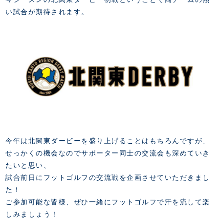
FANZONE
・優待チケット
スタジアムアクセス
い試合が期待されます。
・企画チケット
スタジアムルール
インデックス
・招待チケット
PARTNERS
クラブプロパティ
ファンクラブ
シーズンシート
スタジアムグルメ
グッズ
・シーズンシート
クラブパートナー
会場周辺案内図
COMPANY
ザスパタイムズ
・法人シーズンシート
アシストパートナー
ホームイベント情報
各SNS
ザスパ応援店紹介
初心者向けのガイダンス
会社概要
マスコット
CHALLENGERS
ホームタウン活動
運営サポートスタッフ募集
拠点一覧
クラブアンバサダー
スマイルキッズキャラバン
設営撤収応援隊募集
フィロソフィー
応援ベンダー設置のお願い
ACADEMY
クラブについて（エンブレム・ロゴ等）
ふるさと納税
HISTORY
今年は北関東ダービーを盛り上げることはもちろんですが、
アカデミー概要
Ladies U-18
お問い合わせ
せっかくの機会なのでサポーター同士の交流会も深めていき
SCHOOL
U-18
Ladies U-15
たいと思い、
U-15
スタッフ
試合前日にフットゴルフの交流戦を企画させていただきまし
スクール概要
TheSpark
U-12
た！
スタッフ
ご参加可能な皆様、ぜひ一緒にフットゴルフで汗を流して楽
各校紹介・アクセス
ニュース
しみましょう！