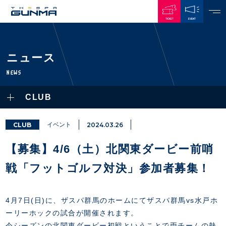
TICKET
EVENT
JAPANESE
ニュース
NEWS
NEWS
ALL
CLUB
PLAYERS / STAFFS
TOPICS
CLUB
選手・スタッフ一覧
CLUB
イベント
2024.03.26
GAMES
TOP TEAM
トレーニング見学について
CHALLENGERS
【募集】4/6（土）北関東ダービー前哨
・注意事項
試合日程・結果
ACADEMY
TICKETS
・練習場ごとの注意事項
戦「フットゴルフ対決」参加者募集！
順位表
THESPARK
・練習場マップ
ホームイベント情報
OTHER
チケット情報
ファンレターの宛先
GUIDE
4月7日(日)に、ザスパ群馬のホームにてザスパ群馬vs水戸ホ
・前売・当日チケット
ーリーホックの試合が開催されます。
・発売日
INDEX
今シーズンの北関東ダービー初戦ということで両チームの熱