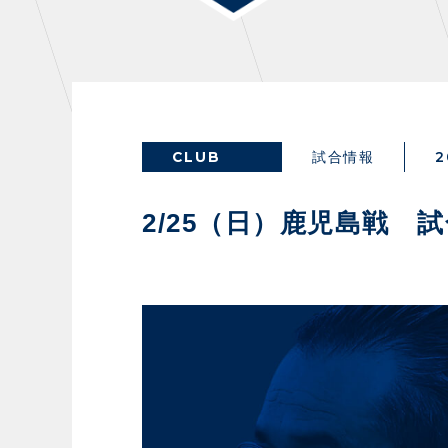
THESPARK
OTHER
CLUB
2
試合情報
GUIDE
FA
2/25（日）鹿児島戦 
スタジアムアクセス
イン
スタジアムルール
ファ
クラブプロパティ
グッ
スタジアムグルメ
ザス
会場周辺案内図
各SN
ホームイベント情報
マス