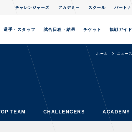
チャレンジャーズ
アカデミー
スクール
パートナ
CLUB
S
TOP TEAM
CHALLENGERS
ACADEMY
選手・スタッフ
試合日程・結果
チケット
観戦ガイ
ホーム
ニュー
AYERS / STAFFS
GAMES
・スタッフ一覧
試合日程・結果
ーニング見学について
順位表
意事項
ホームイベント情報
習場ごとの注意事項
TOP TEAM
CHALLENGERS
ACADEMY
習場マップ
ンレターの宛先