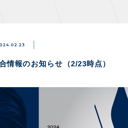
024.02.23
NZONE
PARTNERS
試合情報のお知らせ（2/23時点）
デックス
クラブパートナー
ンクラブ
アシストパートナー
ズ
ザスパ応援店紹介
パタイムズ
ホームタウン活動
S
スマイルキッズキャラバン
コット
応援ベンダー設置のお願い