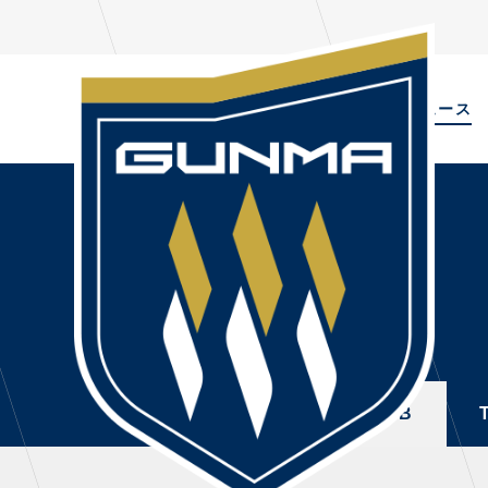
ALL
TOPIC
ニュース
NEWS
PL
ALL
選手
ニュース
NEWS
TOPICS
トレ
CLUB
・注
TOP TEAM
・練
ALL
TOPICS
CLUB
CHALLENGERS
・練
ACADEMY
ファ