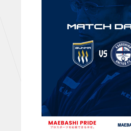
初心者向けのガイダンス
クラ
運営サポートスタッフ募集
設営撤収応援隊募集
CHALLENGERS
AC
U-18
U-15
U-12