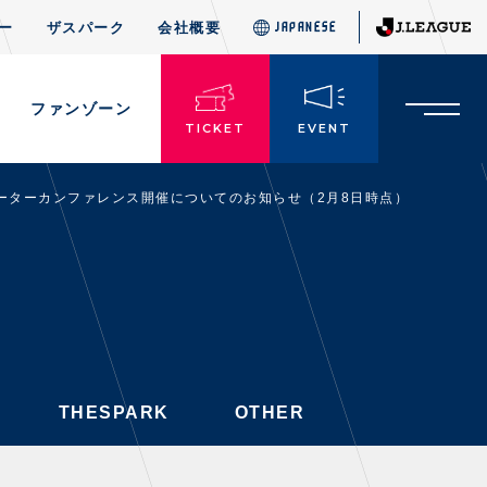
ー
ザスパーク
会社概要
JAPANESE
JAPANESE
THESPARK
OTHER
ド
ファンゾーン
TICKET
EVENT
サポーターカンファレンス開催についてのお知らせ（2月8日時点）
TICKETS
チケット情報
・前売・当日チケット
・発売日
・優待チケット
THESPARK
OTHER
・企画チケット
・招待チケット