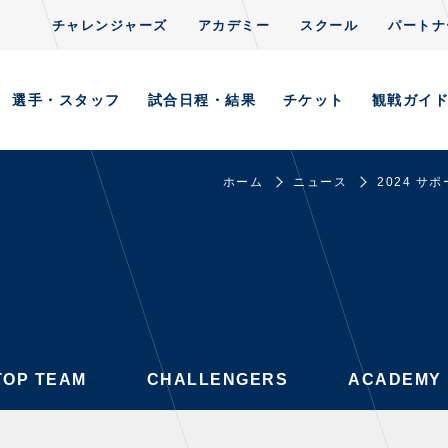
チャレンジャーズ
アカデミー
スクール
パートナ
CLUB
S
TOP TEAM
CHALLENGERS
ACADEMY
選手・スタッフ
試合日程・結果
チケット
観戦ガイ
ホーム
ニュース
2024 
AYERS / STAFFS
GAMES
・スタッフ一覧
試合日程・結果
ーニング見学について
順位表
意事項
ホームイベント情報
習場ごとの注意事項
TOP TEAM
CHALLENGERS
ACADEMY
習場マップ
ンレターの宛先