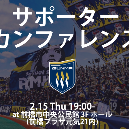
ブアンバサダー
ふるさと納税
ADEMY
SCHOOL
Ladies U-18
スクール概要
Ladies U-15
スタッフ
スタッフ
各校紹介・アクセス
スクール会員規約