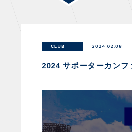
THESPARK
OTHER
CLUB
2024.02.08
GUIDE
FA
2024 サポーターカン
スタジアムアクセス
イン
スタジアムルール
ファ
クラブプロパティ
グッ
スタジアムグルメ
ザス
会場周辺案内図
各SN
ホームイベント情報
マス