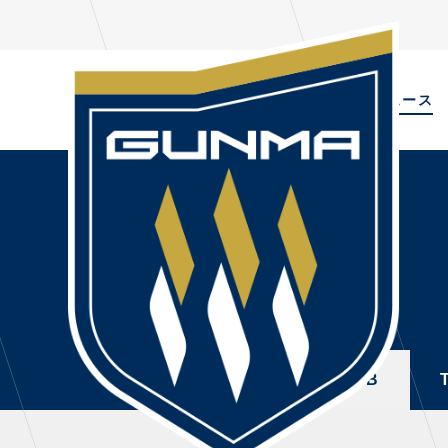
ALL
TOPIC
ニュース
NEWS
PL
ALL
選手
ニュース
NEWS
TOPICS
トレ
CLUB
・注
TOP TEAM
・練
ALL
TOPICS
CLUB
CHALLENGERS
・練
ACADEMY
ファ