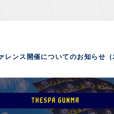
NZONE
PARTNERS
ファレンス開催についてのお知らせ（
デックス
クラブパートナー
ンクラブ
アシストパートナー
ズ
ザスパ応援店紹介
パタイムズ
ホームタウン活動
S
スマイルキッズキャラバン
コット
応援ベンダー設置のお願い