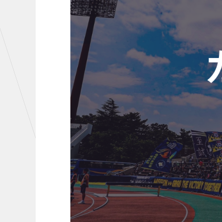
初心者向けのガイダンス
クラ
運営サポートスタッフ募集
設営撤収応援隊募集
CHALLENGERS
AC
U-18
U-15
U-12